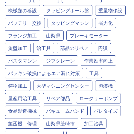
機械類の移設
タッピングボール盤
重量物移設
バッテリー交換
タッピングマシン
省力化
フランジ加工
山梨県
ブレーキモーター
旋盤加工
治工具
部品のリペア
円弧
パスタマシン
ジブクレーン
作業効率向上
パッキン破損によるエア漏れ対策
工具
鋳物加工
大型マシニングセンター
包装機
量産用治工具
リペア部品
ロータリーポンプ
食品製造機械
バキュームハンド
パレタイズ
製函機 修理
山梨県韮崎市
加工治具