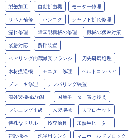
製缶加工
自動折曲機
モーター修理
リペア補修
バンコク
シャフト折れ修理
漏れ修理
韓国製機械の修理
機械の猛暑対策
緊急対応
攪拌装置
ベアリング内蔵軸受フランジ
刃先研磨処理
木材搬送機
モニター修理
ベルトコンベア
ブレーキ修理
テンパリング装置
海外製機械の修理
国産モーター置き換え
マシニング１級
木製機械
スプロケット
特殊なドリル
検査治具
加熱用ヒーター
建設機器
洗浄用タンク
マニホールドブロック