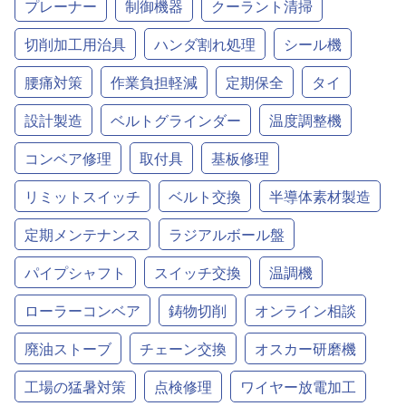
プレーナー
制御機器
クーラント清掃
切削加工用治具
ハンダ割れ処理
シール機
腰痛対策
作業負担軽減
定期保全
タイ
設計製造
ベルトグラインダー
温度調整機
コンベア修理
取付具
基板修理
リミットスイッチ
ベルト交換
半導体素材製造
定期メンテナンス
ラジアルボール盤
パイプシャフト
スイッチ交換
温調機
ローラーコンベア
鋳物切削
オンライン相談
廃油ストーブ
チェーン交換
オスカー研磨機
工場の猛暑対策
点検修理
ワイヤー放電加工