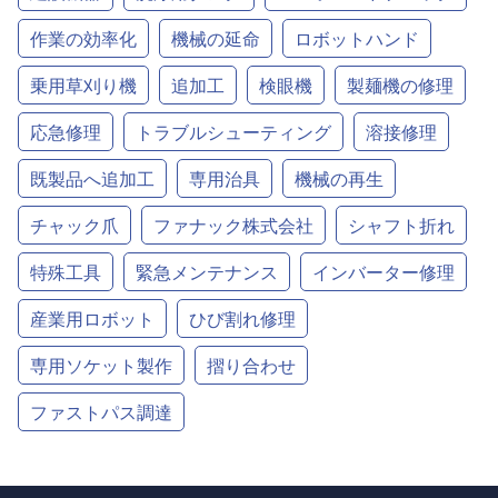
作業の効率化
機械の延命
ロボットハンド
乗用草刈り機
追加工
検眼機
製麺機の修理
応急修理
トラブルシューティング
溶接修理
既製品へ追加工
専用治具
機械の再生
チャック爪
ファナック株式会社
シャフト折れ
特殊工具
緊急メンテナンス
インバーター修理
産業用ロボット
ひび割れ修理
専用ソケット製作
摺り合わせ
ファストパス調達