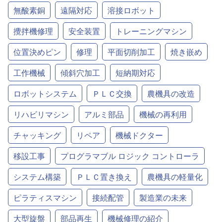
無酸素銅
遠隔対応
溶接ロボット
攪拌機修理
安全装置
トレーニングマシン
位置決めピン
修理
平面切削加工
焼き嵌め
工作機械
傾斜穴加工
短納期対応
ロボットシステム
ＰＬＣ交換
農機具の改造
リハビリマシン
アルミ部品
機械の再利用
チャッキング
リペア
機械ドクター
移設工事
プログラマブル ロジック コントローラ
システム構築
ＰＬＣ置き換え
農機具の軽量化
ピラティスマシン
接続配管
製造業の未来
大型旋盤
部品再生
機械修理の紹介