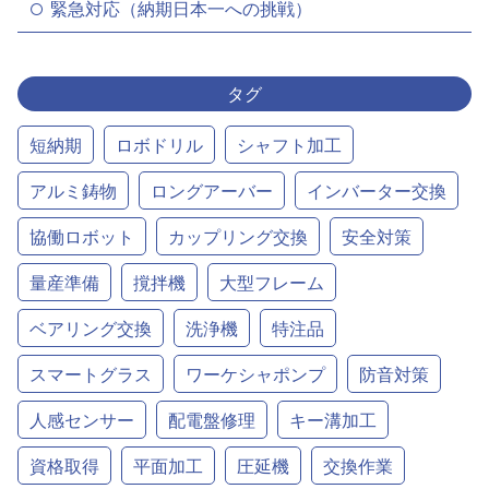
緊急対応（納期日本一への挑戦）
タグ
短納期
ロボドリル
シャフト加工
アルミ鋳物
ロングアーバー
インバーター交換
協働ロボット
カップリング交換
安全対策
量産準備
撹拌機
大型フレーム
ベアリング交換
洗浄機
特注品
スマートグラス
ワーケシャポンプ
防音対策
人感センサー
配電盤修理
キー溝加工
資格取得
平面加工
圧延機
交換作業