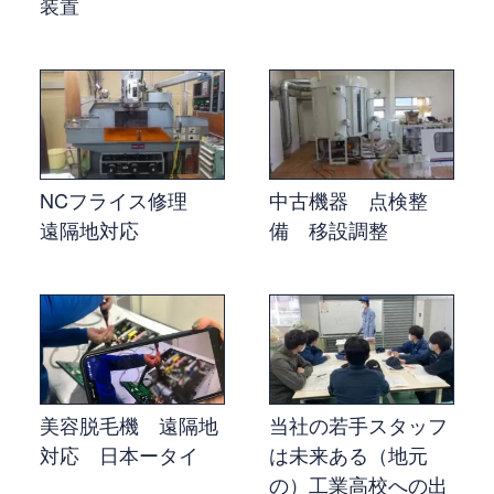
装置
NCフライス修理
中古機器 点検整
遠隔地対応
備 移設調整
美容脱毛機 遠隔地
当社の若手スタッフ
対応 日本ータイ
は未来ある（地元
の）工業高校への出