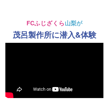
FCふじざくら
山梨が
茂呂製作所に潜入&体験