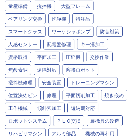
量産準備
撹拌機
大型フレーム
ベアリング交換
洗浄機
特注品
スマートグラス
ワーケシャポンプ
防音対策
人感センサー
配電盤修理
キー溝加工
資格取得
平面加工
圧延機
交換作業
無酸素銅
遠隔対応
溶接ロボット
攪拌機修理
安全装置
トレーニングマシン
位置決めピン
修理
平面切削加工
焼き嵌め
工作機械
傾斜穴加工
短納期対応
ロボットシステム
ＰＬＣ交換
農機具の改造
リハビリマシン
アルミ部品
機械の再利用