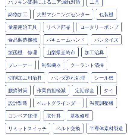
パッキン破損によるエア漏れ対策
工具
鋳物加工
大型マシニングセンター
包装機
量産用治工具
リペア部品
ロータリーポンプ
食品製造機械
バキュームハンド
パレタイズ
製函機 修理
山梨県韮崎市
加工治具
プレーナー
制御機器
クーラント清掃
切削加工用治具
ハンダ割れ処理
シール機
腰痛対策
作業負担軽減
定期保全
タイ
設計製造
ベルトグラインダー
温度調整機
コンベア修理
取付具
基板修理
リミットスイッチ
ベルト交換
半導体素材製造