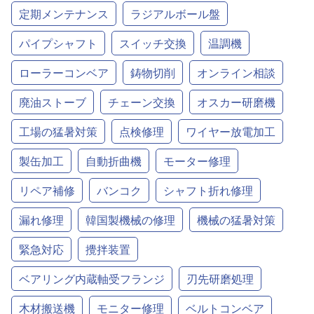
定期メンテナンス
ラジアルボール盤
パイプシャフト
スイッチ交換
温調機
ローラーコンベア
鋳物切削
オンライン相談
廃油ストーブ
チェーン交換
オスカー研磨機
工場の猛暑対策
点検修理
ワイヤー放電加工
製缶加工
自動折曲機
モーター修理
リペア補修
バンコク
シャフト折れ修理
漏れ修理
韓国製機械の修理
機械の猛暑対策
緊急対応
攪拌装置
ベアリング内蔵軸受フランジ
刃先研磨処理
木材搬送機
モニター修理
ベルトコンベア