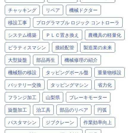
チャッキング
リペア
機械ドクター
移設工事
プログラマブル ロジック コントローラ
システム構築
ＰＬＣ置き換え
農機具の軽量化
ピラティスマシン
接続配管
製造業の未来
大型旋盤
部品再生
機械修理の紹介
機械類の移設
タッピングボール盤
重量物移設
バッテリー交換
タッピングマシン
省力化
フランジ加工
山梨県
ブレーキモーター
旋盤加工
治工具
部品のリペア
円弧
パスタマシン
ジブクレーン
作業効率向上