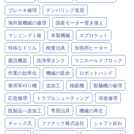
ブレーキ修理
テンパリング装置
海外製機械の修理
国産モーター置き換え
マシニング１級
木製機械
スプロケット
特殊なドリル
検査治具
加熱用ヒーター
建設機器
洗浄用タンク
マニホールドブロック
作業の効率化
機械の延命
ロボットハンド
乗用草刈り機
追加工
検眼機
製麺機の修理
応急修理
トラブルシューティング
溶接修理
既製品へ追加工
専用治具
機械の再生
チャック爪
ファナック株式会社
シャフト折れ