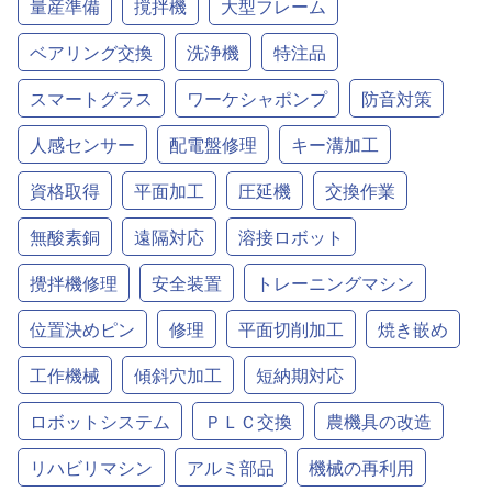
量産準備
撹拌機
大型フレーム
ベアリング交換
洗浄機
特注品
スマートグラス
ワーケシャポンプ
防音対策
人感センサー
配電盤修理
キー溝加工
資格取得
平面加工
圧延機
交換作業
無酸素銅
遠隔対応
溶接ロボット
攪拌機修理
安全装置
トレーニングマシン
位置決めピン
修理
平面切削加工
焼き嵌め
工作機械
傾斜穴加工
短納期対応
ロボットシステム
ＰＬＣ交換
農機具の改造
リハビリマシン
アルミ部品
機械の再利用