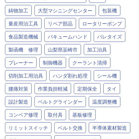
鋳物加工
大型マシニングセンター
包装機
量産用治工具
リペア部品
ロータリーポンプ
食品製造機械
バキュームハンド
パレタイズ
製函機 修理
山梨県韮崎市
加工治具
プレーナー
制御機器
クーラント清掃
切削加工用治具
ハンダ割れ処理
シール機
腰痛対策
作業負担軽減
定期保全
タイ
設計製造
ベルトグラインダー
温度調整機
コンベア修理
取付具
基板修理
リミットスイッチ
ベルト交換
半導体素材製造