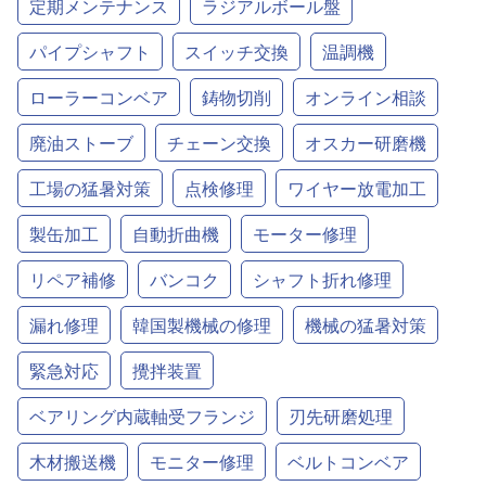
定期メンテナンス
ラジアルボール盤
パイプシャフト
スイッチ交換
温調機
ローラーコンベア
鋳物切削
オンライン相談
廃油ストーブ
チェーン交換
オスカー研磨機
工場の猛暑対策
点検修理
ワイヤー放電加工
製缶加工
自動折曲機
モーター修理
リペア補修
バンコク
シャフト折れ修理
漏れ修理
韓国製機械の修理
機械の猛暑対策
緊急対応
攪拌装置
ベアリング内蔵軸受フランジ
刃先研磨処理
木材搬送機
モニター修理
ベルトコンベア