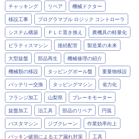
チャッキング
リペア
機械ドクター
移設工事
プログラマブル ロジック コントローラ
システム構築
ＰＬＣ置き換え
農機具の軽量化
ピラティスマシン
接続配管
製造業の未来
大型旋盤
部品再生
機械修理の紹介
機械類の移設
タッピングボール盤
重量物移設
バッテリー交換
タッピングマシン
省力化
フランジ加工
山梨県
ブレーキモーター
旋盤加工
治工具
部品のリペア
円弧
パスタマシン
ジブクレーン
作業効率向上
パッキン破損によるエア漏れ対策
工具