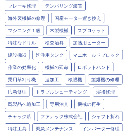
ブレーキ修理
テンパリング装置
海外製機械の修理
国産モーター置き換え
マシニング１級
木製機械
スプロケット
特殊なドリル
検査治具
加熱用ヒーター
建設機器
洗浄用タンク
マニホールドブロック
作業の効率化
機械の延命
ロボットハンド
乗用草刈り機
追加工
検眼機
製麺機の修理
応急修理
トラブルシューティング
溶接修理
既製品へ追加工
専用治具
機械の再生
チャック爪
ファナック株式会社
シャフト折れ
特殊工具
緊急メンテナンス
インバーター修理