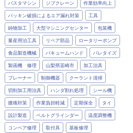
パスタマシン
ジブクレーン
作業効率向上
パッキン破損によるエア漏れ対策
工具
鋳物加工
大型マシニングセンター
包装機
量産用治工具
リペア部品
ロータリーポンプ
食品製造機械
バキュームハンド
パレタイズ
製函機 修理
山梨県韮崎市
加工治具
プレーナー
制御機器
クーラント清掃
切削加工用治具
ハンダ割れ処理
シール機
腰痛対策
作業負担軽減
定期保全
タイ
設計製造
ベルトグラインダー
温度調整機
コンベア修理
取付具
基板修理