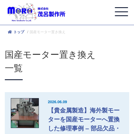
国産モーター置き換え
トップ
国産モーター置き換え
一覧
2026.06.09
【貴金属製造】海外製モー
ターを国産モーターへ置換
した修理事例 – 部品欠品・