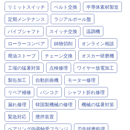
リミットスイッチ
ベルト交換
半導体素材製造
定期メンテナンス
ラジアルボール盤
パイプシャフト
スイッチ交換
温調機
ローラーコンベア
鋳物切削
オンライン相談
廃油ストーブ
チェーン交換
オスカー研磨機
工場の猛暑対策
点検修理
ワイヤー放電加工
製缶加工
自動折曲機
モーター修理
リペア補修
バンコク
シャフト折れ修理
漏れ修理
韓国製機械の修理
機械の猛暑対策
緊急対応
攪拌装置
ベアリング内蔵軸受フランジ
刃先研磨処理