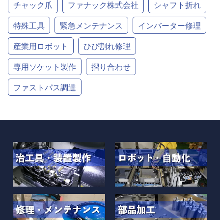
チャック爪
ファナック株式会社
シャフト折れ
特殊工具
緊急メンテナンス
インバーター修理
産業用ロボット
ひび割れ修理
専用ソケット製作
摺り合わせ
ファストパス調達