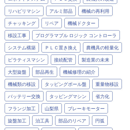
リハビリマシン
アルミ部品
機械の再利用
チャッキング
リペア
機械ドクター
移設工事
プログラマブル ロジック コントローラ
システム構築
ＰＬＣ置き換え
農機具の軽量化
ピラティスマシン
接続配管
製造業の未来
大型旋盤
部品再生
機械修理の紹介
機械類の移設
タッピングボール盤
重量物移設
バッテリー交換
タッピングマシン
省力化
フランジ加工
山梨県
ブレーキモーター
旋盤加工
治工具
部品のリペア
円弧