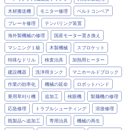
木材搬送機
モニター修理
ベルトコンベア
ブレーキ修理
テンパリング装置
海外製機械の修理
国産モーター置き換え
マシニング１級
木製機械
スプロケット
特殊なドリル
検査治具
加熱用ヒーター
建設機器
洗浄用タンク
マニホールドブロック
作業の効率化
機械の延命
ロボットハンド
乗用草刈り機
追加工
検眼機
製麺機の修理
応急修理
トラブルシューティング
溶接修理
既製品へ追加工
専用治具
機械の再生