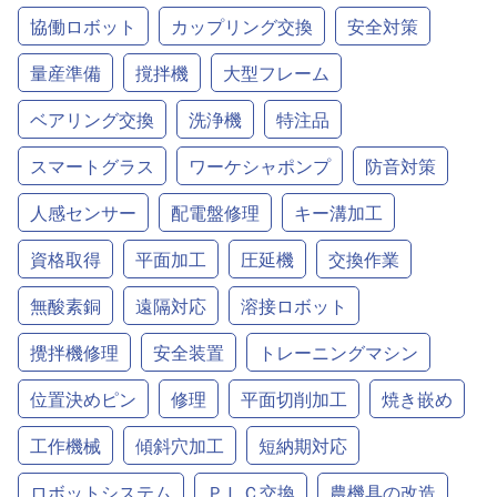
協働ロボット
カップリング交換
安全対策
量産準備
撹拌機
大型フレーム
ベアリング交換
洗浄機
特注品
スマートグラス
ワーケシャポンプ
防音対策
人感センサー
配電盤修理
キー溝加工
資格取得
平面加工
圧延機
交換作業
無酸素銅
遠隔対応
溶接ロボット
攪拌機修理
安全装置
トレーニングマシン
位置決めピン
修理
平面切削加工
焼き嵌め
工作機械
傾斜穴加工
短納期対応
ロボットシステム
ＰＬＣ交換
農機具の改造