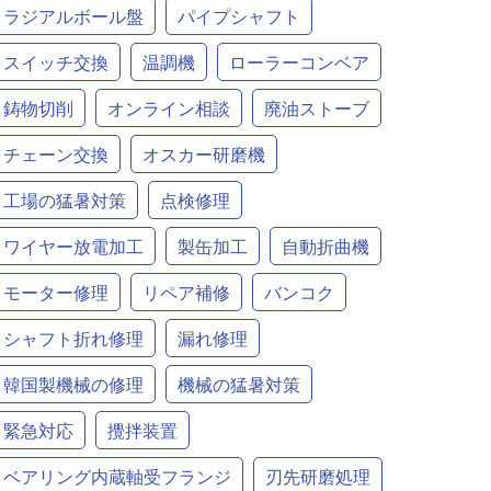
ラジアルボール盤
パイプシャフト
スイッチ交換
温調機
ローラーコンベア
鋳物切削
オンライン相談
廃油ストーブ
チェーン交換
オスカー研磨機
工場の猛暑対策
点検修理
ワイヤー放電加工
製缶加工
自動折曲機
モーター修理
リペア補修
バンコク
シャフト折れ修理
漏れ修理
韓国製機械の修理
機械の猛暑対策
緊急対応
攪拌装置
ベアリング内蔵軸受フランジ
刃先研磨処理