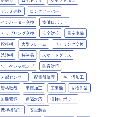
短納期
ロボドリル
シャフト加工
アルミ鋳物
ロングアーバー
インバーター交換
協働ロボット
カップリング交換
安全対策
量産準備
撹拌機
大型フレーム
ベアリング交換
洗浄機
特注品
スマートグラス
ワーケシャポンプ
防音対策
人感センサー
配電盤修理
キー溝加工
資格取得
平面加工
圧延機
交換作業
無酸素銅
遠隔対応
溶接ロボット
攪拌機修理
安全装置