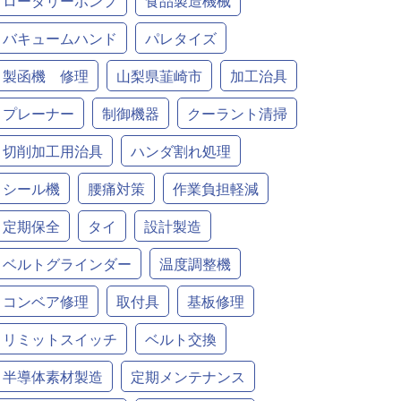
ロータリーポンプ
食品製造機械
バキュームハンド
パレタイズ
製函機 修理
山梨県韮崎市
加工治具
プレーナー
制御機器
クーラント清掃
切削加工用治具
ハンダ割れ処理
シール機
腰痛対策
作業負担軽減
定期保全
タイ
設計製造
ベルトグラインダー
温度調整機
コンベア修理
取付具
基板修理
リミットスイッチ
ベルト交換
半導体素材製造
定期メンテナンス