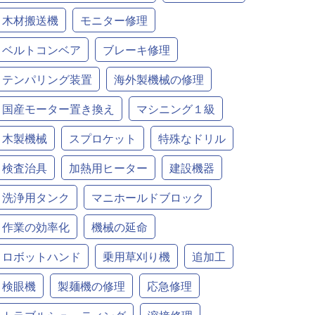
木材搬送機
モニター修理
ベルトコンベア
ブレーキ修理
テンパリング装置
海外製機械の修理
国産モーター置き換え
マシニング１級
木製機械
スプロケット
特殊なドリル
検査治具
加熱用ヒーター
建設機器
洗浄用タンク
マニホールドブロック
作業の効率化
機械の延命
ロボットハンド
乗用草刈り機
追加工
検眼機
製麺機の修理
応急修理