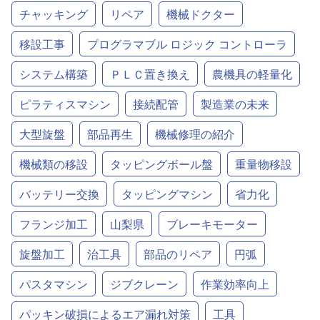
チャッキング
リペア
機械ドクター
移設工事
プログラマブル ロジック コントローラ
システム構築
ＰＬＣ置き換え
農機具の軽量化
ピラティスマシン
接続配管
製造業の未来
大型旋盤
部品再生
機械修理の紹介
機械類の移設
タッピングボール盤
重量物移設
バッテリー交換
タッピングマシン
省力化
フランジ加工
山梨県
ブレーキモーター
旋盤加工
治工具
部品のリペア
円弧
パスタマシン
ジブクレーン
作業効率向上
パッキン破損によるエア漏れ対策
工具