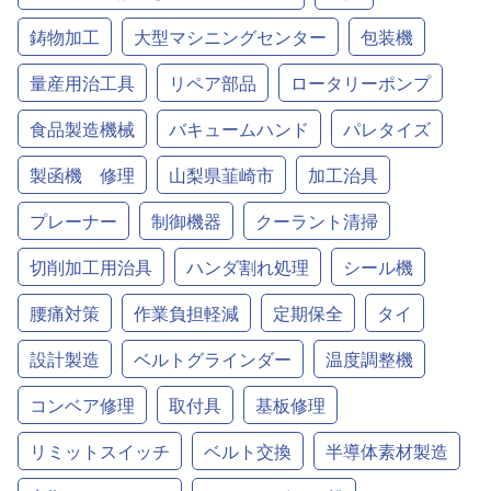
鋳物加工
大型マシニングセンター
包装機
量産用治工具
リペア部品
ロータリーポンプ
食品製造機械
バキュームハンド
パレタイズ
製函機 修理
山梨県韮崎市
加工治具
プレーナー
制御機器
クーラント清掃
切削加工用治具
ハンダ割れ処理
シール機
腰痛対策
作業負担軽減
定期保全
タイ
設計製造
ベルトグラインダー
温度調整機
コンベア修理
取付具
基板修理
リミットスイッチ
ベルト交換
半導体素材製造