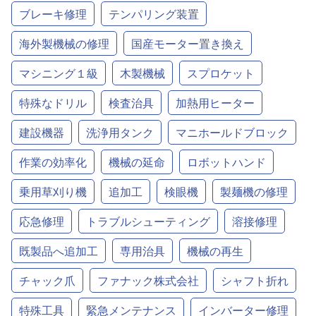
ブレーキ修理
テンパリング装置
海外製機械の修理
国産モーター置き換え
マシニング１級
木製機械
スプロケット
特殊なドリル
検査治具
加熱用ヒーター
建設機器
洗浄用タンク
マニホールドブロック
作業の効率化
機械の延命
ロボットハンド
乗用草刈り機
追加工
検眼機
製麺機の修理
応急修理
トラブルシューティング
溶接修理
既製品へ追加工
専用治具
機械の再生
チャック爪
ファナック株式会社
シャフト折れ
特殊工具
緊急メンテナンス
インバーター修理