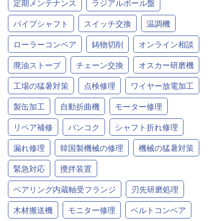
定期メンテナンス
ラジアルボール盤
パイプシャフト
スイッチ交換
温調機
ローラーコンベア
鋳物切削
オンライン相談
廃油ストーブ
チェーン交換
オスカー研磨機
工場の猛暑対策
点検修理
ワイヤー放電加工
製缶加工
自動折曲機
モーター修理
リペア補修
バンコク
シャフト折れ修理
漏れ修理
韓国製機械の修理
機械の猛暑対策
緊急対応
攪拌装置
ベアリング内蔵軸受フランジ
刃先研磨処理
木材搬送機
モニター修理
ベルトコンベア