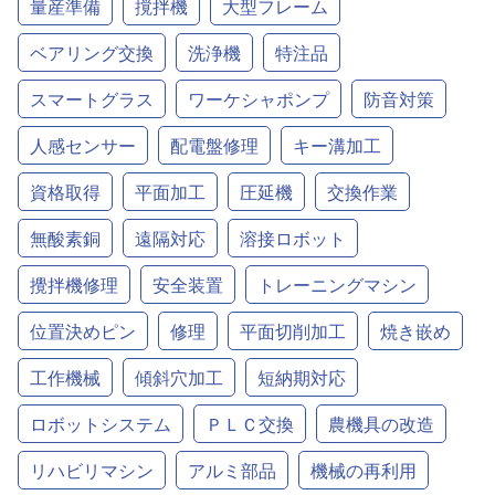
量産準備
撹拌機
大型フレーム
ベアリング交換
洗浄機
特注品
スマートグラス
ワーケシャポンプ
防音対策
人感センサー
配電盤修理
キー溝加工
資格取得
平面加工
圧延機
交換作業
無酸素銅
遠隔対応
溶接ロボット
攪拌機修理
安全装置
トレーニングマシン
位置決めピン
修理
平面切削加工
焼き嵌め
工作機械
傾斜穴加工
短納期対応
ロボットシステム
ＰＬＣ交換
農機具の改造
リハビリマシン
アルミ部品
機械の再利用