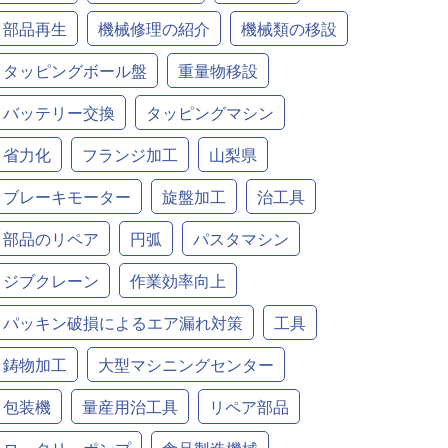
部品再生
機械修理の紹介
機械類の移設
タッピングボール盤
重量物移設
バッテリー交換
タッピングマシン
省力化
フランジ加工
山梨県
ブレーキモーター
旋盤加工
治工具
部品のリペア
円弧
パスタマシン
ジブクレーン
作業効率向上
パッキン破損によるエア漏れ対策
工具
鋳物加工
大型マシニングセンター
包装機
量産用治工具
リペア部品