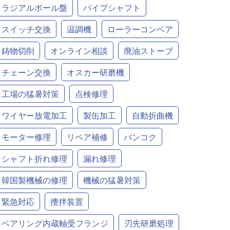
ラジアルボール盤
パイプシャフト
スイッチ交換
温調機
ローラーコンベア
鋳物切削
オンライン相談
廃油ストーブ
チェーン交換
オスカー研磨機
工場の猛暑対策
点検修理
ワイヤー放電加工
製缶加工
自動折曲機
モーター修理
リペア補修
バンコク
シャフト折れ修理
漏れ修理
韓国製機械の修理
機械の猛暑対策
緊急対応
攪拌装置
ベアリング内蔵軸受フランジ
刃先研磨処理