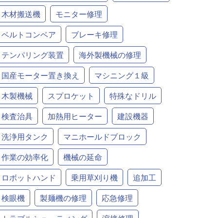
木材搬送機
モニター修理
ベルトコンベア
ブレーキ修理
テンパリング装置
海外製機械の修理
国産モーター置き換え
マシニング１級
木製機械
スプロケット
特殊なドリル
検査治具
加熱用ヒーター
建設機器
洗浄用タンク
マニホールドブロック
作業の効率化
機械の延命
ロボットハンド
乗用草刈り機
追加工
検眼機
製麺機の修理
応急修理