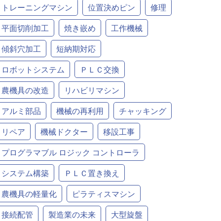
トレーニングマシン
位置決めピン
修理
平面切削加工
焼き嵌め
工作機械
傾斜穴加工
短納期対応
ロボットシステム
ＰＬＣ交換
農機具の改造
リハビリマシン
アルミ部品
機械の再利用
チャッキング
リペア
機械ドクター
移設工事
プログラマブル ロジック コントローラ
システム構築
ＰＬＣ置き換え
農機具の軽量化
ピラティスマシン
接続配管
製造業の未来
大型旋盤