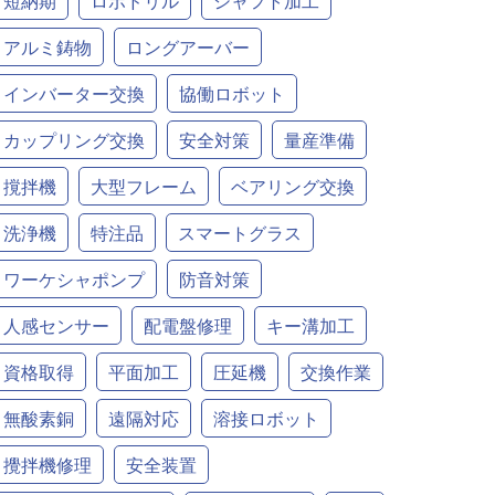
短納期
ロボドリル
シャフト加工
アルミ鋳物
ロングアーバー
インバーター交換
協働ロボット
カップリング交換
安全対策
量産準備
撹拌機
大型フレーム
ベアリング交換
洗浄機
特注品
スマートグラス
ワーケシャポンプ
防音対策
人感センサー
配電盤修理
キー溝加工
資格取得
平面加工
圧延機
交換作業
無酸素銅
遠隔対応
溶接ロボット
攪拌機修理
安全装置