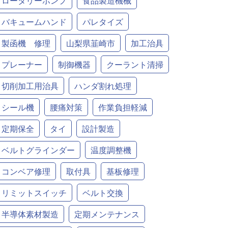
ロータリーポンプ
食品製造機械
バキュームハンド
パレタイズ
製函機 修理
山梨県韮崎市
加工治具
プレーナー
制御機器
クーラント清掃
切削加工用治具
ハンダ割れ処理
シール機
腰痛対策
作業負担軽減
定期保全
タイ
設計製造
ベルトグラインダー
温度調整機
コンベア修理
取付具
基板修理
リミットスイッチ
ベルト交換
半導体素材製造
定期メンテナンス