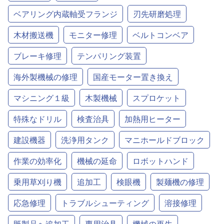
ベアリング内蔵軸受フランジ
刃先研磨処理
木材搬送機
モニター修理
ベルトコンベア
ブレーキ修理
テンパリング装置
海外製機械の修理
国産モーター置き換え
マシニング１級
木製機械
スプロケット
特殊なドリル
検査治具
加熱用ヒーター
建設機器
洗浄用タンク
マニホールドブロック
作業の効率化
機械の延命
ロボットハンド
乗用草刈り機
追加工
検眼機
製麺機の修理
応急修理
トラブルシューティング
溶接修理
既製品へ追加工
専用治具
機械の再生