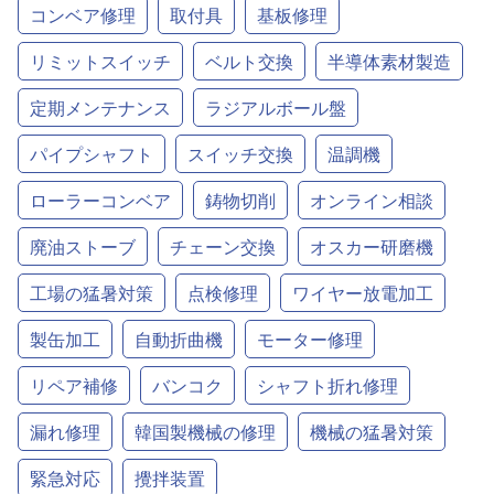
コンベア修理
取付具
基板修理
リミットスイッチ
ベルト交換
半導体素材製造
定期メンテナンス
ラジアルボール盤
パイプシャフト
スイッチ交換
温調機
ローラーコンベア
鋳物切削
オンライン相談
廃油ストーブ
チェーン交換
オスカー研磨機
工場の猛暑対策
点検修理
ワイヤー放電加工
製缶加工
自動折曲機
モーター修理
リペア補修
バンコク
シャフト折れ修理
漏れ修理
韓国製機械の修理
機械の猛暑対策
緊急対応
攪拌装置