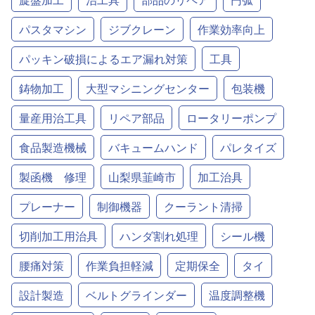
パスタマシン
ジブクレーン
作業効率向上
パッキン破損によるエア漏れ対策
工具
鋳物加工
大型マシニングセンター
包装機
量産用治工具
リペア部品
ロータリーポンプ
食品製造機械
バキュームハンド
パレタイズ
製函機 修理
山梨県韮崎市
加工治具
プレーナー
制御機器
クーラント清掃
切削加工用治具
ハンダ割れ処理
シール機
腰痛対策
作業負担軽減
定期保全
タイ
設計製造
ベルトグラインダー
温度調整機