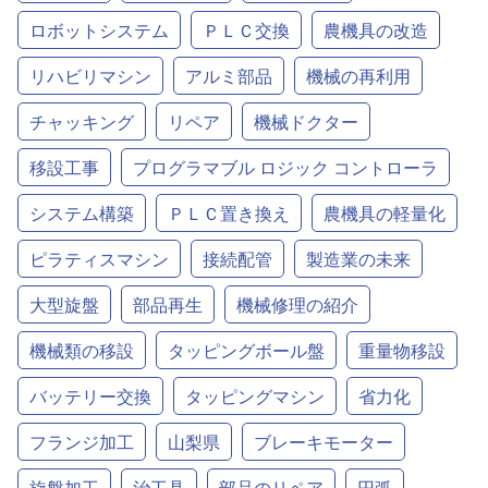
ロボットシステム
ＰＬＣ交換
農機具の改造
リハビリマシン
アルミ部品
機械の再利用
チャッキング
リペア
機械ドクター
移設工事
プログラマブル ロジック コントローラ
システム構築
ＰＬＣ置き換え
農機具の軽量化
ピラティスマシン
接続配管
製造業の未来
大型旋盤
部品再生
機械修理の紹介
機械類の移設
タッピングボール盤
重量物移設
バッテリー交換
タッピングマシン
省力化
フランジ加工
山梨県
ブレーキモーター
旋盤加工
治工具
部品のリペア
円弧