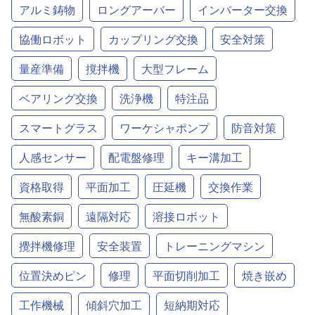
アルミ鋳物
ロングアーバー
インバーター交換
協働ロボット
カップリング交換
安全対策
量産準備
撹拌機
大型フレーム
ベアリング交換
洗浄機
特注品
スマートグラス
ワーケシャポンプ
防音対策
人感センサー
配電盤修理
キー溝加工
資格取得
平面加工
圧延機
交換作業
無酸素銅
遠隔対応
溶接ロボット
攪拌機修理
安全装置
トレーニングマシン
位置決めピン
修理
平面切削加工
焼き嵌め
工作機械
傾斜穴加工
短納期対応