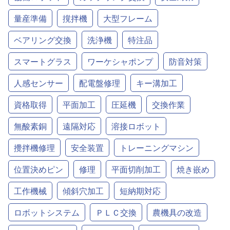
量産準備
撹拌機
大型フレーム
ベアリング交換
洗浄機
特注品
スマートグラス
ワーケシャポンプ
防音対策
人感センサー
配電盤修理
キー溝加工
資格取得
平面加工
圧延機
交換作業
無酸素銅
遠隔対応
溶接ロボット
攪拌機修理
安全装置
トレーニングマシン
位置決めピン
修理
平面切削加工
焼き嵌め
工作機械
傾斜穴加工
短納期対応
ロボットシステム
ＰＬＣ交換
農機具の改造