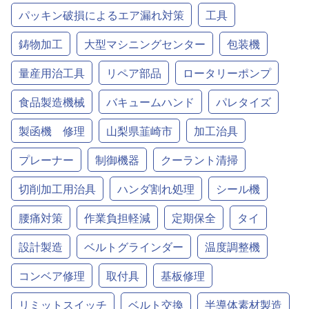
パッキン破損によるエア漏れ対策
工具
鋳物加工
大型マシニングセンター
包装機
量産用治工具
リペア部品
ロータリーポンプ
食品製造機械
バキュームハンド
パレタイズ
製函機 修理
山梨県韮崎市
加工治具
プレーナー
制御機器
クーラント清掃
切削加工用治具
ハンダ割れ処理
シール機
腰痛対策
作業負担軽減
定期保全
タイ
設計製造
ベルトグラインダー
温度調整機
コンベア修理
取付具
基板修理
リミットスイッチ
ベルト交換
半導体素材製造