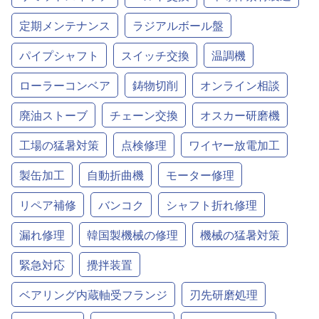
定期メンテナンス
ラジアルボール盤
パイプシャフト
スイッチ交換
温調機
ローラーコンベア
鋳物切削
オンライン相談
廃油ストーブ
チェーン交換
オスカー研磨機
工場の猛暑対策
点検修理
ワイヤー放電加工
製缶加工
自動折曲機
モーター修理
リペア補修
バンコク
シャフト折れ修理
漏れ修理
韓国製機械の修理
機械の猛暑対策
緊急対応
攪拌装置
ベアリング内蔵軸受フランジ
刃先研磨処理