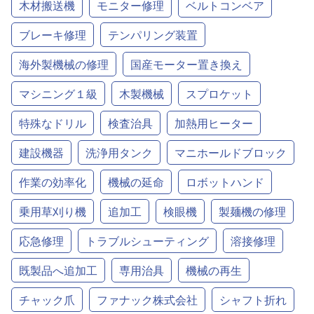
木材搬送機
モニター修理
ベルトコンベア
ブレーキ修理
テンパリング装置
海外製機械の修理
国産モーター置き換え
マシニング１級
木製機械
スプロケット
特殊なドリル
検査治具
加熱用ヒーター
建設機器
洗浄用タンク
マニホールドブロック
作業の効率化
機械の延命
ロボットハンド
乗用草刈り機
追加工
検眼機
製麺機の修理
応急修理
トラブルシューティング
溶接修理
既製品へ追加工
専用治具
機械の再生
チャック爪
ファナック株式会社
シャフト折れ