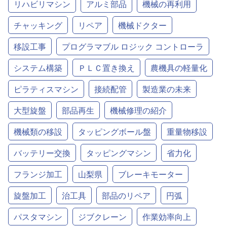
リハビリマシン
アルミ部品
機械の再利用
チャッキング
リペア
機械ドクター
移設工事
プログラマブル ロジック コントローラ
システム構築
ＰＬＣ置き換え
農機具の軽量化
ピラティスマシン
接続配管
製造業の未来
大型旋盤
部品再生
機械修理の紹介
機械類の移設
タッピングボール盤
重量物移設
バッテリー交換
タッピングマシン
省力化
フランジ加工
山梨県
ブレーキモーター
旋盤加工
治工具
部品のリペア
円弧
パスタマシン
ジブクレーン
作業効率向上