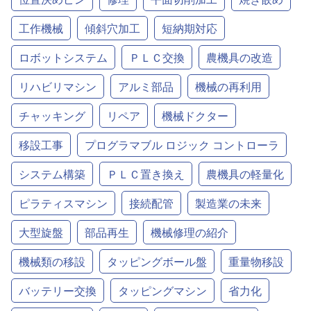
工作機械
傾斜穴加工
短納期対応
ロボットシステム
ＰＬＣ交換
農機具の改造
リハビリマシン
アルミ部品
機械の再利用
チャッキング
リペア
機械ドクター
移設工事
プログラマブル ロジック コントローラ
システム構築
ＰＬＣ置き換え
農機具の軽量化
ピラティスマシン
接続配管
製造業の未来
大型旋盤
部品再生
機械修理の紹介
機械類の移設
タッピングボール盤
重量物移設
バッテリー交換
タッピングマシン
省力化