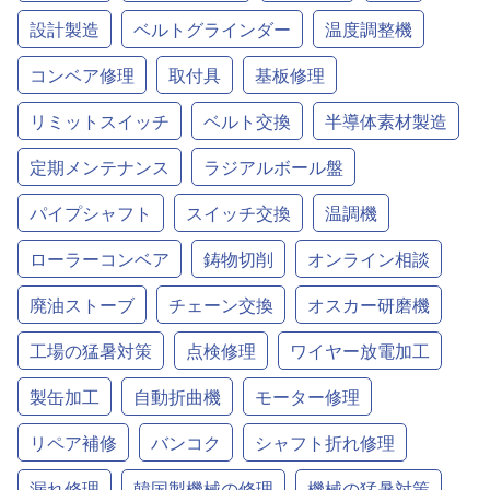
設計製造
ベルトグラインダー
温度調整機
コンベア修理
取付具
基板修理
リミットスイッチ
ベルト交換
半導体素材製造
定期メンテナンス
ラジアルボール盤
パイプシャフト
スイッチ交換
温調機
ローラーコンベア
鋳物切削
オンライン相談
廃油ストーブ
チェーン交換
オスカー研磨機
工場の猛暑対策
点検修理
ワイヤー放電加工
製缶加工
自動折曲機
モーター修理
リペア補修
バンコク
シャフト折れ修理
漏れ修理
韓国製機械の修理
機械の猛暑対策