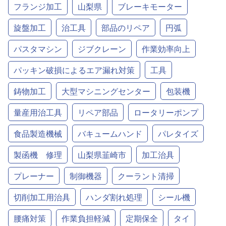
フランジ加工
山梨県
ブレーキモーター
旋盤加工
治工具
部品のリペア
円弧
パスタマシン
ジブクレーン
作業効率向上
パッキン破損によるエア漏れ対策
工具
鋳物加工
大型マシニングセンター
包装機
量産用治工具
リペア部品
ロータリーポンプ
食品製造機械
バキュームハンド
パレタイズ
製函機 修理
山梨県韮崎市
加工治具
プレーナー
制御機器
クーラント清掃
切削加工用治具
ハンダ割れ処理
シール機
腰痛対策
作業負担軽減
定期保全
タイ