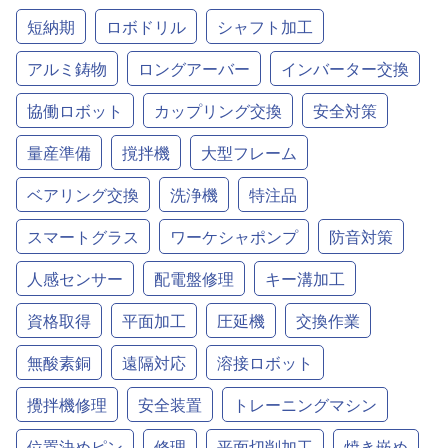
短納期
ロボドリル
シャフト加工
アルミ鋳物
ロングアーバー
インバーター交換
協働ロボット
カップリング交換
安全対策
量産準備
撹拌機
大型フレーム
ベアリング交換
洗浄機
特注品
スマートグラス
ワーケシャポンプ
防音対策
人感センサー
配電盤修理
キー溝加工
資格取得
平面加工
圧延機
交換作業
無酸素銅
遠隔対応
溶接ロボット
攪拌機修理
安全装置
トレーニングマシン
位置決めピン
修理
平面切削加工
焼き嵌め