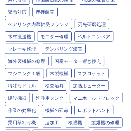
緊急対応
攪拌装置
ベアリング内蔵軸受フランジ
刃先研磨処理
木材搬送機
モニター修理
ベルトコンベア
ブレーキ修理
テンパリング装置
海外製機械の修理
国産モーター置き換え
マシニング１級
木製機械
スプロケット
特殊なドリル
検査治具
加熱用ヒーター
建設機器
洗浄用タンク
マニホールドブロック
作業の効率化
機械の延命
ロボットハンド
乗用草刈り機
追加工
検眼機
製麺機の修理