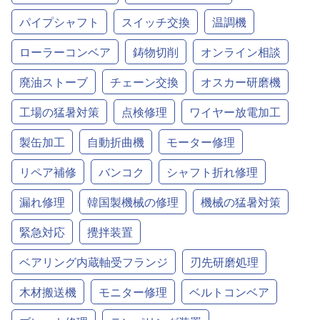
パイプシャフト
スイッチ交換
温調機
ローラーコンベア
鋳物切削
オンライン相談
廃油ストーブ
チェーン交換
オスカー研磨機
工場の猛暑対策
点検修理
ワイヤー放電加工
製缶加工
自動折曲機
モーター修理
リペア補修
バンコク
シャフト折れ修理
漏れ修理
韓国製機械の修理
機械の猛暑対策
緊急対応
攪拌装置
ベアリング内蔵軸受フランジ
刃先研磨処理
木材搬送機
モニター修理
ベルトコンベア