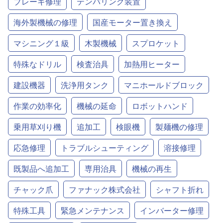
ブレーキ修理
テンパリング装置
海外製機械の修理
国産モーター置き換え
マシニング１級
木製機械
スプロケット
特殊なドリル
検査治具
加熱用ヒーター
建設機器
洗浄用タンク
マニホールドブロック
作業の効率化
機械の延命
ロボットハンド
乗用草刈り機
追加工
検眼機
製麺機の修理
応急修理
トラブルシューティング
溶接修理
既製品へ追加工
専用治具
機械の再生
チャック爪
ファナック株式会社
シャフト折れ
特殊工具
緊急メンテナンス
インバーター修理