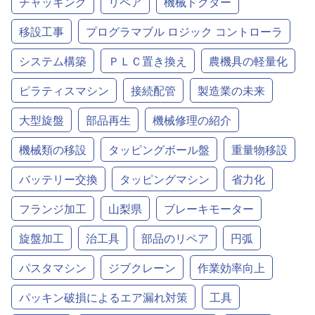
チャッキング
リペア
機械ドクター
移設工事
プログラマブル ロジック コントローラ
システム構築
ＰＬＣ置き換え
農機具の軽量化
ピラティスマシン
接続配管
製造業の未来
大型旋盤
部品再生
機械修理の紹介
機械類の移設
タッピングボール盤
重量物移設
バッテリー交換
タッピングマシン
省力化
フランジ加工
山梨県
ブレーキモーター
旋盤加工
治工具
部品のリペア
円弧
パスタマシン
ジブクレーン
作業効率向上
パッキン破損によるエア漏れ対策
工具