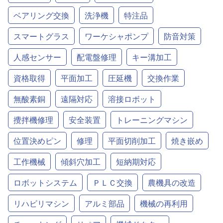
ベアリング交換
洗浄機
特注品
スマートグラス
ワーケシャポンプ
防音対策
人感センサー
配電盤修理
キー溝加工
資格取得
平面加工
圧延機
交換作業
無酸素銅
遠隔対応
溶接ロボット
攪拌機修理
安全装置
トレーニングマシン
位置決めピン
修理
平面切削加工
焼き嵌め
工作機械
傾斜穴加工
短納期対応
ロボットシステム
ＰＬＣ交換
農機具の改造
リハビリマシン
アルミ部品
機械の再利用