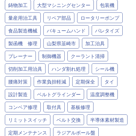
鋳物加工
大型マシニングセンター
包装機
量産用治工具
リペア部品
ロータリーポンプ
食品製造機械
バキュームハンド
パレタイズ
製函機 修理
山梨県韮崎市
加工治具
プレーナー
制御機器
クーラント清掃
切削加工用治具
ハンダ割れ処理
シール機
腰痛対策
作業負担軽減
定期保全
タイ
設計製造
ベルトグラインダー
温度調整機
コンベア修理
取付具
基板修理
リミットスイッチ
ベルト交換
半導体素材製造
定期メンテナンス
ラジアルボール盤