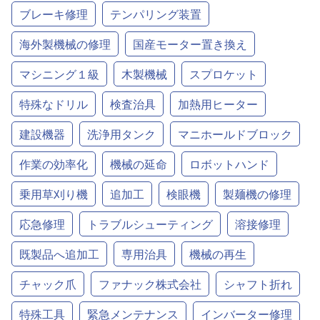
ブレーキ修理
テンパリング装置
海外製機械の修理
国産モーター置き換え
マシニング１級
木製機械
スプロケット
特殊なドリル
検査治具
加熱用ヒーター
建設機器
洗浄用タンク
マニホールドブロック
作業の効率化
機械の延命
ロボットハンド
乗用草刈り機
追加工
検眼機
製麺機の修理
応急修理
トラブルシューティング
溶接修理
既製品へ追加工
専用治具
機械の再生
チャック爪
ファナック株式会社
シャフト折れ
特殊工具
緊急メンテナンス
インバーター修理