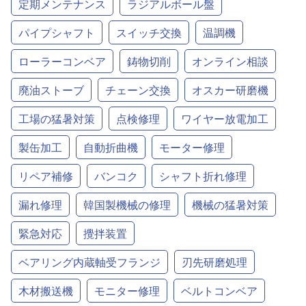
定期メンテナンス
ラジアルボール盤
パイプシャフト
スイッチ交換
温調機
ローラーコンベア
鋳物切削
オンライン相談
廃油ストーブ
チェーン交換
オスカー研磨機
工場の猛暑対策
点検修理
ワイヤー放電加工
製缶加工
自動折曲機
モーター修理
リペア補修
バンコク
シャフト折れ修理
漏れ修理
韓国製機械の修理
機械の猛暑対策
緊急対応
攪拌装置
ベアリング内蔵軸受フランジ
刃先研磨処理
木材搬送機
モニター修理
ベルトコンベア