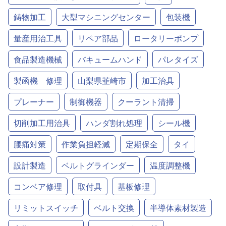
鋳物加工
大型マシニングセンター
包装機
量産用治工具
リペア部品
ロータリーポンプ
食品製造機械
バキュームハンド
パレタイズ
製函機 修理
山梨県韮崎市
加工治具
プレーナー
制御機器
クーラント清掃
切削加工用治具
ハンダ割れ処理
シール機
腰痛対策
作業負担軽減
定期保全
タイ
設計製造
ベルトグラインダー
温度調整機
コンベア修理
取付具
基板修理
リミットスイッチ
ベルト交換
半導体素材製造