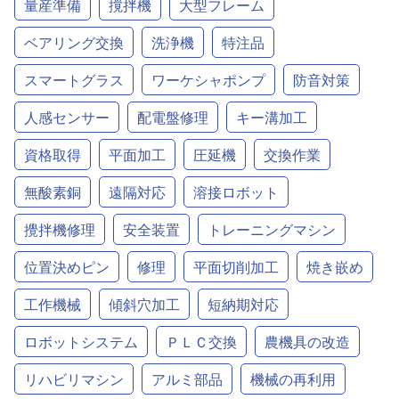
量産準備
撹拌機
大型フレーム
ベアリング交換
洗浄機
特注品
スマートグラス
ワーケシャポンプ
防音対策
人感センサー
配電盤修理
キー溝加工
資格取得
平面加工
圧延機
交換作業
無酸素銅
遠隔対応
溶接ロボット
攪拌機修理
安全装置
トレーニングマシン
位置決めピン
修理
平面切削加工
焼き嵌め
工作機械
傾斜穴加工
短納期対応
ロボットシステム
ＰＬＣ交換
農機具の改造
リハビリマシン
アルミ部品
機械の再利用