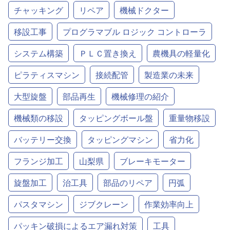
チャッキング
リペア
機械ドクター
移設工事
プログラマブル ロジック コントローラ
システム構築
ＰＬＣ置き換え
農機具の軽量化
ピラティスマシン
接続配管
製造業の未来
大型旋盤
部品再生
機械修理の紹介
機械類の移設
タッピングボール盤
重量物移設
バッテリー交換
タッピングマシン
省力化
フランジ加工
山梨県
ブレーキモーター
旋盤加工
治工具
部品のリペア
円弧
パスタマシン
ジブクレーン
作業効率向上
パッキン破損によるエア漏れ対策
工具