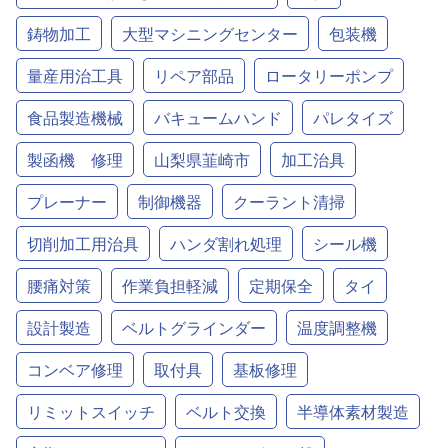
鋳物加工
大型マシニングセンター
包装機
量産用治工具
リペア部品
ロータリーポンプ
食品製造機械
バキュームハンド
パレタイズ
製函機 修理
山梨県韮崎市
加工治具
プレーナー
制御機器
クーラント清掃
切削加工用治具
ハンダ割れ処理
シール機
腰痛対策
作業負担軽減
定期保全
タイ
設計製造
ベルトグラインダー
温度調整機
コンベア修理
取付具
基板修理
リミットスイッチ
ベルト交換
半導体素材製造