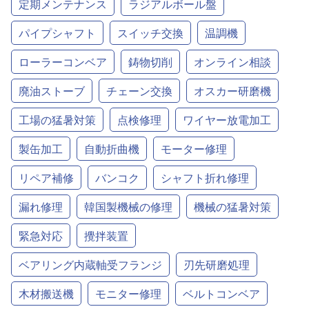
定期メンテナンス
ラジアルボール盤
パイプシャフト
スイッチ交換
温調機
ローラーコンベア
鋳物切削
オンライン相談
廃油ストーブ
チェーン交換
オスカー研磨機
工場の猛暑対策
点検修理
ワイヤー放電加工
製缶加工
自動折曲機
モーター修理
リペア補修
バンコク
シャフト折れ修理
漏れ修理
韓国製機械の修理
機械の猛暑対策
緊急対応
攪拌装置
ベアリング内蔵軸受フランジ
刃先研磨処理
木材搬送機
モニター修理
ベルトコンベア