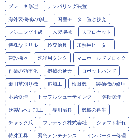
ブレーキ修理
テンパリング装置
海外製機械の修理
国産モーター置き換え
マシニング１級
木製機械
スプロケット
特殊なドリル
検査治具
加熱用ヒーター
建設機器
洗浄用タンク
マニホールドブロック
作業の効率化
機械の延命
ロボットハンド
乗用草刈り機
追加工
検眼機
製麺機の修理
応急修理
トラブルシューティング
溶接修理
既製品へ追加工
専用治具
機械の再生
チャック爪
ファナック株式会社
シャフト折れ
特殊工具
緊急メンテナンス
インバーター修理