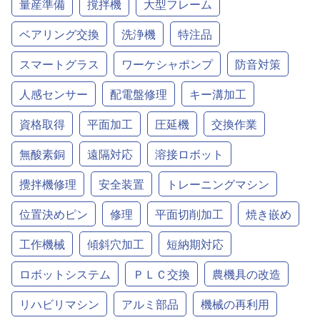
量産準備
撹拌機
大型フレーム
ベアリング交換
洗浄機
特注品
スマートグラス
ワーケシャポンプ
防音対策
人感センサー
配電盤修理
キー溝加工
資格取得
平面加工
圧延機
交換作業
無酸素銅
遠隔対応
溶接ロボット
攪拌機修理
安全装置
トレーニングマシン
位置決めピン
修理
平面切削加工
焼き嵌め
工作機械
傾斜穴加工
短納期対応
ロボットシステム
ＰＬＣ交換
農機具の改造
リハビリマシン
アルミ部品
機械の再利用