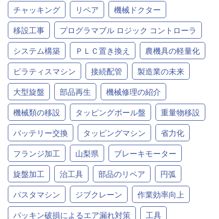
チャッキング
リペア
機械ドクター
移設工事
プログラマブル ロジック コントローラ
システム構築
ＰＬＣ置き換え
農機具の軽量化
ピラティスマシン
接続配管
製造業の未来
大型旋盤
部品再生
機械修理の紹介
機械類の移設
タッピングボール盤
重量物移設
バッテリー交換
タッピングマシン
省力化
フランジ加工
山梨県
ブレーキモーター
旋盤加工
治工具
部品のリペア
円弧
パスタマシン
ジブクレーン
作業効率向上
パッキン破損によるエア漏れ対策
工具