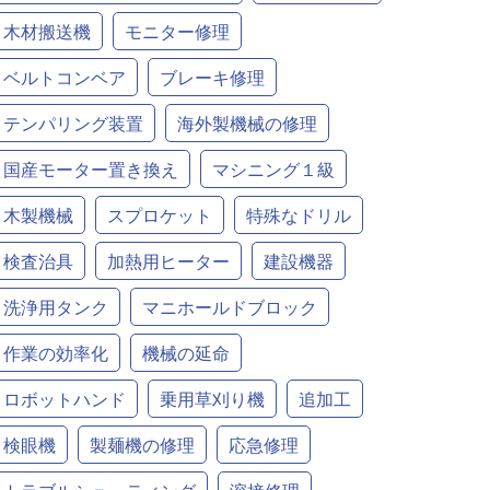
木材搬送機
モニター修理
ベルトコンベア
ブレーキ修理
テンパリング装置
海外製機械の修理
国産モーター置き換え
マシニング１級
木製機械
スプロケット
特殊なドリル
検査治具
加熱用ヒーター
建設機器
洗浄用タンク
マニホールドブロック
作業の効率化
機械の延命
ロボットハンド
乗用草刈り機
追加工
検眼機
製麺機の修理
応急修理