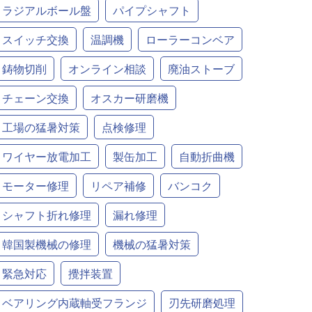
ラジアルボール盤
パイプシャフト
スイッチ交換
温調機
ローラーコンベア
鋳物切削
オンライン相談
廃油ストーブ
チェーン交換
オスカー研磨機
工場の猛暑対策
点検修理
ワイヤー放電加工
製缶加工
自動折曲機
モーター修理
リペア補修
バンコク
シャフト折れ修理
漏れ修理
韓国製機械の修理
機械の猛暑対策
緊急対応
攪拌装置
ベアリング内蔵軸受フランジ
刃先研磨処理