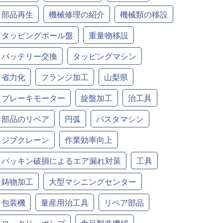
部品再生
機械修理の紹介
機械類の移設
タッピングボール盤
重量物移設
バッテリー交換
タッピングマシン
省力化
フランジ加工
山梨県
ブレーキモーター
旋盤加工
治工具
部品のリペア
円弧
パスタマシン
ジブクレーン
作業効率向上
パッキン破損によるエア漏れ対策
工具
鋳物加工
大型マシニングセンター
包装機
量産用治工具
リペア部品