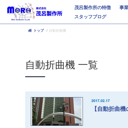
茂呂製作所の特徴
事
スタッフブログ
自動折曲機
トップ
自動折曲機
一覧
2017.02.17
【自動折曲機