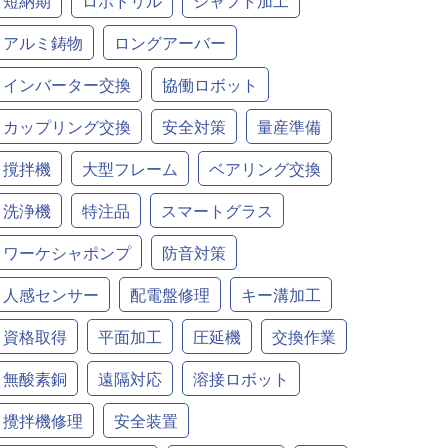
短納期
ロボドリル
シャフト加工
アルミ鋳物
ロングアーバー
インバーター交換
協働ロボット
カップリング交換
安全対策
量産準備
撹拌機
大型フレーム
ベアリング交換
洗浄機
特注品
スマートグラス
ワーケシャポンプ
防音対策
人感センサー
配電盤修理
キー溝加工
資格取得
平面加工
圧延機
交換作業
無酸素銅
遠隔対応
溶接ロボット
攪拌機修理
安全装置