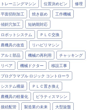
トレーニングマシン
位置決めピン
修理
平面切削加工
焼き嵌め
工作機械
傾斜穴加工
短納期対応
ロボットシステム
ＰＬＣ交換
農機具の改造
リハビリマシン
アルミ部品
機械の再利用
チャッキング
リペア
機械ドクター
移設工事
プログラマブル ロジック コントローラ
システム構築
ＰＬＣ置き換え
農機具の軽量化
ピラティスマシン
接続配管
製造業の未来
大型旋盤