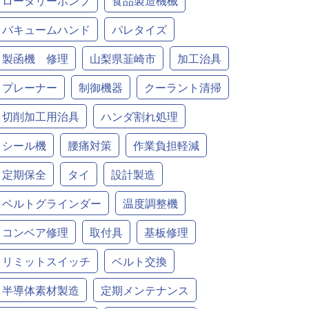
ロータリーポンプ
食品製造機械
バキュームハンド
パレタイズ
製函機 修理
山梨県韮崎市
加工治具
プレーナー
制御機器
クーラント清掃
切削加工用治具
ハンダ割れ処理
シール機
腰痛対策
作業負担軽減
定期保全
タイ
設計製造
ベルトグラインダー
温度調整機
コンベア修理
取付具
基板修理
リミットスイッチ
ベルト交換
半導体素材製造
定期メンテナンス