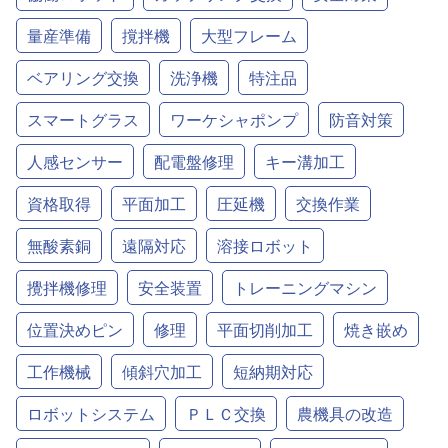
量産準備
撹拌機
大型フレーム
ベアリング交換
洗浄機
特注品
スマートグラス
ワーケシャポンプ
防音対策
人感センサー
配電盤修理
キー溝加工
資格取得
平面加工
圧延機
交換作業
無酸素銅
遠隔対応
溶接ロボット
攪拌機修理
安全装置
トレーニングマシン
位置決めピン
修理
平面切削加工
焼き嵌め
工作機械
傾斜穴加工
短納期対応
ロボットシステム
ＰＬＣ交換
農機具の改造