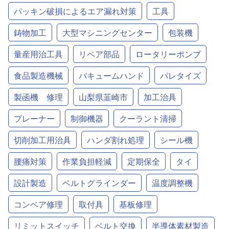
パッキン破損によるエア漏れ対策
工具
鋳物加工
大型マシニングセンター
包装機
量産用治工具
リペア部品
ロータリーポンプ
食品製造機械
バキュームハンド
パレタイズ
製函機 修理
山梨県韮崎市
加工治具
プレーナー
制御機器
クーラント清掃
切削加工用治具
ハンダ割れ処理
シール機
腰痛対策
作業負担軽減
定期保全
タイ
設計製造
ベルトグラインダー
温度調整機
コンベア修理
取付具
基板修理
リミットスイッチ
ベルト交換
半導体素材製造