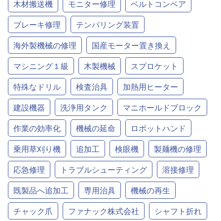
木材搬送機
モニター修理
ベルトコンベア
ブレーキ修理
テンパリング装置
海外製機械の修理
国産モーター置き換え
マシニング１級
木製機械
スプロケット
特殊なドリル
検査治具
加熱用ヒーター
建設機器
洗浄用タンク
マニホールドブロック
作業の効率化
機械の延命
ロボットハンド
乗用草刈り機
追加工
検眼機
製麺機の修理
応急修理
トラブルシューティング
溶接修理
既製品へ追加工
専用治具
機械の再生
チャック爪
ファナック株式会社
シャフト折れ