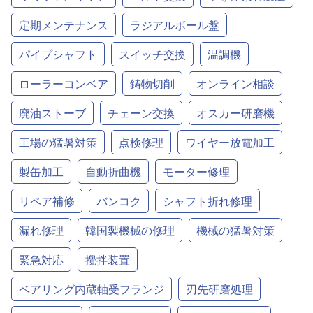
定期メンテナンス
ラジアルボール盤
パイプシャフト
スイッチ交換
温調機
ローラーコンベア
鋳物切削
オンライン相談
廃油ストーブ
チェーン交換
オスカー研磨機
工場の猛暑対策
点検修理
ワイヤー放電加工
製缶加工
自動折曲機
モーター修理
リペア補修
バンコク
シャフト折れ修理
漏れ修理
韓国製機械の修理
機械の猛暑対策
緊急対応
攪拌装置
ベアリング内蔵軸受フランジ
刃先研磨処理