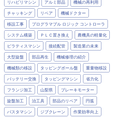
リハビリマシン
アルミ部品
機械の再利用
チャッキング
リペア
機械ドクター
移設工事
プログラマブル ロジック コントローラ
システム構築
ＰＬＣ置き換え
農機具の軽量化
ピラティスマシン
接続配管
製造業の未来
大型旋盤
部品再生
機械修理の紹介
機械類の移設
タッピングボール盤
重量物移設
バッテリー交換
タッピングマシン
省力化
フランジ加工
山梨県
ブレーキモーター
旋盤加工
治工具
部品のリペア
円弧
パスタマシン
ジブクレーン
作業効率向上