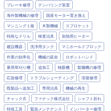
ブレーキ修理
テンパリング装置
海外製機械の修理
国産モーター置き換え
マシニング１級
木製機械
スプロケット
特殊なドリル
検査治具
加熱用ヒーター
建設機器
洗浄用タンク
マニホールドブロック
作業の効率化
機械の延命
ロボットハンド
乗用草刈り機
追加工
検眼機
製麺機の修理
応急修理
トラブルシューティング
溶接修理
既製品へ追加工
専用治具
機械の再生
チャック爪
ファナック株式会社
シャフト折れ
特殊工具
緊急メンテナンス
インバーター修理