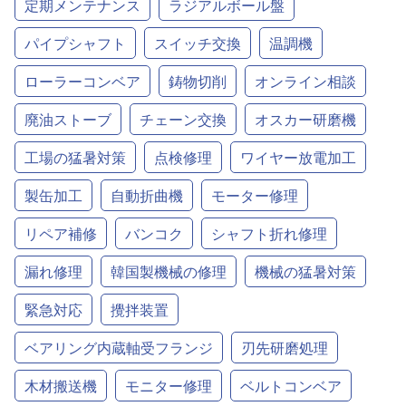
定期メンテナンス
ラジアルボール盤
パイプシャフト
スイッチ交換
温調機
ローラーコンベア
鋳物切削
オンライン相談
廃油ストーブ
チェーン交換
オスカー研磨機
工場の猛暑対策
点検修理
ワイヤー放電加工
製缶加工
自動折曲機
モーター修理
リペア補修
バンコク
シャフト折れ修理
漏れ修理
韓国製機械の修理
機械の猛暑対策
緊急対応
攪拌装置
ベアリング内蔵軸受フランジ
刃先研磨処理
木材搬送機
モニター修理
ベルトコンベア