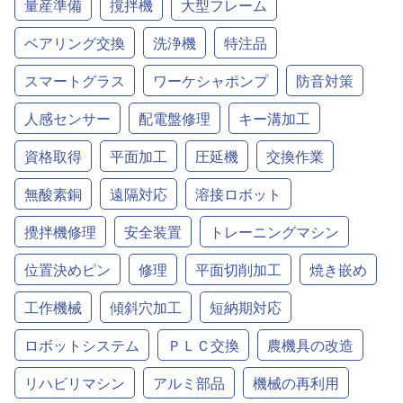
量産準備
撹拌機
大型フレーム
ベアリング交換
洗浄機
特注品
スマートグラス
ワーケシャポンプ
防音対策
人感センサー
配電盤修理
キー溝加工
資格取得
平面加工
圧延機
交換作業
無酸素銅
遠隔対応
溶接ロボット
攪拌機修理
安全装置
トレーニングマシン
位置決めピン
修理
平面切削加工
焼き嵌め
工作機械
傾斜穴加工
短納期対応
ロボットシステム
ＰＬＣ交換
農機具の改造
リハビリマシン
アルミ部品
機械の再利用