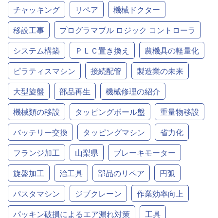
チャッキング
リペア
機械ドクター
移設工事
プログラマブル ロジック コントローラ
システム構築
ＰＬＣ置き換え
農機具の軽量化
ピラティスマシン
接続配管
製造業の未来
大型旋盤
部品再生
機械修理の紹介
機械類の移設
タッピングボール盤
重量物移設
バッテリー交換
タッピングマシン
省力化
フランジ加工
山梨県
ブレーキモーター
旋盤加工
治工具
部品のリペア
円弧
パスタマシン
ジブクレーン
作業効率向上
パッキン破損によるエア漏れ対策
工具