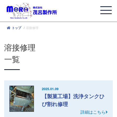
溶接修理
トップ
溶接修理
一覧
2025.01.09
【製菓工場】洗浄タンクひ
び割れ修理
詳細はこちら