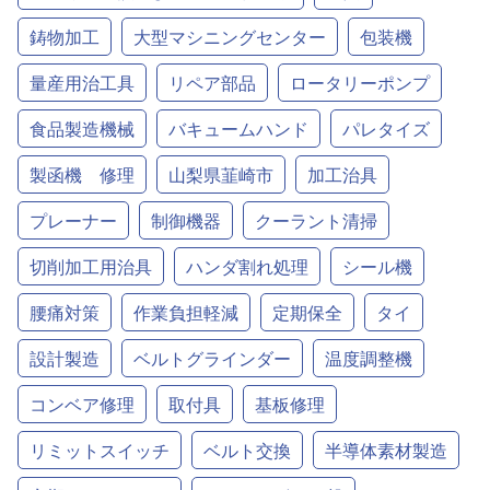
鋳物加工
大型マシニングセンター
包装機
量産用治工具
リペア部品
ロータリーポンプ
食品製造機械
バキュームハンド
パレタイズ
製函機 修理
山梨県韮崎市
加工治具
プレーナー
制御機器
クーラント清掃
切削加工用治具
ハンダ割れ処理
シール機
腰痛対策
作業負担軽減
定期保全
タイ
設計製造
ベルトグラインダー
温度調整機
コンベア修理
取付具
基板修理
リミットスイッチ
ベルト交換
半導体素材製造