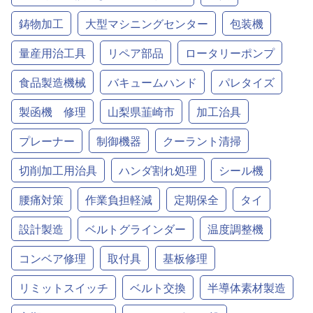
鋳物加工
大型マシニングセンター
包装機
量産用治工具
リペア部品
ロータリーポンプ
食品製造機械
バキュームハンド
パレタイズ
製函機 修理
山梨県韮崎市
加工治具
プレーナー
制御機器
クーラント清掃
切削加工用治具
ハンダ割れ処理
シール機
腰痛対策
作業負担軽減
定期保全
タイ
設計製造
ベルトグラインダー
温度調整機
コンベア修理
取付具
基板修理
リミットスイッチ
ベルト交換
半導体素材製造