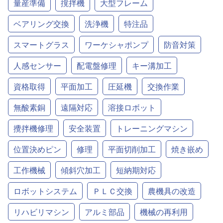
量産準備
撹拌機
大型フレーム
ベアリング交換
洗浄機
特注品
スマートグラス
ワーケシャポンプ
防音対策
人感センサー
配電盤修理
キー溝加工
資格取得
平面加工
圧延機
交換作業
無酸素銅
遠隔対応
溶接ロボット
攪拌機修理
安全装置
トレーニングマシン
位置決めピン
修理
平面切削加工
焼き嵌め
工作機械
傾斜穴加工
短納期対応
ロボットシステム
ＰＬＣ交換
農機具の改造
リハビリマシン
アルミ部品
機械の再利用