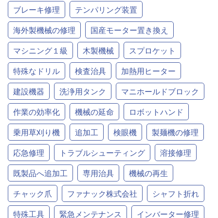
ブレーキ修理
テンパリング装置
海外製機械の修理
国産モーター置き換え
マシニング１級
木製機械
スプロケット
特殊なドリル
検査治具
加熱用ヒーター
建設機器
洗浄用タンク
マニホールドブロック
作業の効率化
機械の延命
ロボットハンド
乗用草刈り機
追加工
検眼機
製麺機の修理
応急修理
トラブルシューティング
溶接修理
既製品へ追加工
専用治具
機械の再生
チャック爪
ファナック株式会社
シャフト折れ
特殊工具
緊急メンテナンス
インバーター修理