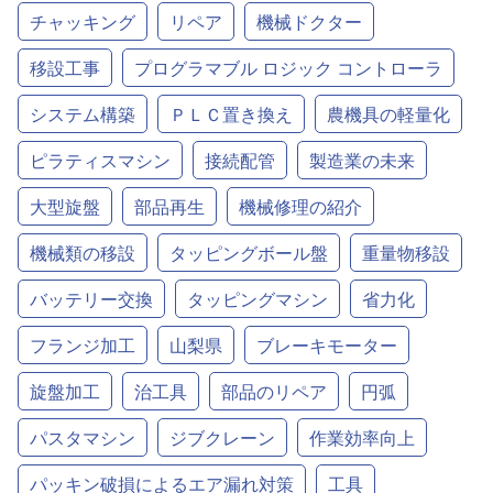
チャッキング
リペア
機械ドクター
移設工事
プログラマブル ロジック コントローラ
システム構築
ＰＬＣ置き換え
農機具の軽量化
ピラティスマシン
接続配管
製造業の未来
大型旋盤
部品再生
機械修理の紹介
機械類の移設
タッピングボール盤
重量物移設
バッテリー交換
タッピングマシン
省力化
フランジ加工
山梨県
ブレーキモーター
旋盤加工
治工具
部品のリペア
円弧
パスタマシン
ジブクレーン
作業効率向上
パッキン破損によるエア漏れ対策
工具