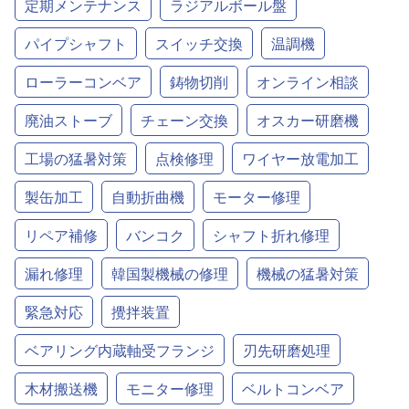
定期メンテナンス
ラジアルボール盤
パイプシャフト
スイッチ交換
温調機
ローラーコンベア
鋳物切削
オンライン相談
廃油ストーブ
チェーン交換
オスカー研磨機
工場の猛暑対策
点検修理
ワイヤー放電加工
製缶加工
自動折曲機
モーター修理
リペア補修
バンコク
シャフト折れ修理
漏れ修理
韓国製機械の修理
機械の猛暑対策
緊急対応
攪拌装置
ベアリング内蔵軸受フランジ
刃先研磨処理
木材搬送機
モニター修理
ベルトコンベア