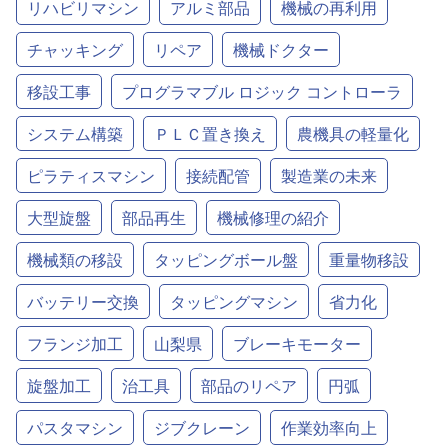
リハビリマシン
アルミ部品
機械の再利用
チャッキング
リペア
機械ドクター
移設工事
プログラマブル ロジック コントローラ
システム構築
ＰＬＣ置き換え
農機具の軽量化
ピラティスマシン
接続配管
製造業の未来
大型旋盤
部品再生
機械修理の紹介
機械類の移設
タッピングボール盤
重量物移設
バッテリー交換
タッピングマシン
省力化
フランジ加工
山梨県
ブレーキモーター
旋盤加工
治工具
部品のリペア
円弧
パスタマシン
ジブクレーン
作業効率向上