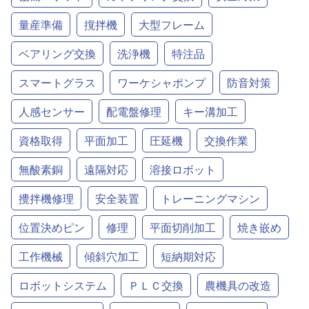
量産準備
撹拌機
大型フレーム
ベアリング交換
洗浄機
特注品
スマートグラス
ワーケシャポンプ
防音対策
人感センサー
配電盤修理
キー溝加工
資格取得
平面加工
圧延機
交換作業
無酸素銅
遠隔対応
溶接ロボット
攪拌機修理
安全装置
トレーニングマシン
位置決めピン
修理
平面切削加工
焼き嵌め
工作機械
傾斜穴加工
短納期対応
ロボットシステム
ＰＬＣ交換
農機具の改造