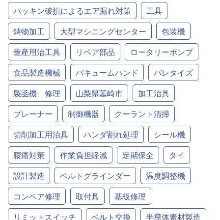
パッキン破損によるエア漏れ対策
工具
鋳物加工
大型マシニングセンター
包装機
量産用治工具
リペア部品
ロータリーポンプ
食品製造機械
バキュームハンド
パレタイズ
製函機 修理
山梨県韮崎市
加工治具
プレーナー
制御機器
クーラント清掃
切削加工用治具
ハンダ割れ処理
シール機
腰痛対策
作業負担軽減
定期保全
タイ
設計製造
ベルトグラインダー
温度調整機
コンベア修理
取付具
基板修理
リミットスイッチ
ベルト交換
半導体素材製造