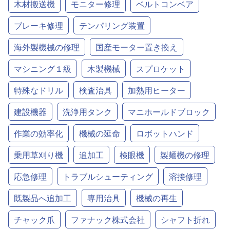
木材搬送機
モニター修理
ベルトコンベア
ブレーキ修理
テンパリング装置
海外製機械の修理
国産モーター置き換え
マシニング１級
木製機械
スプロケット
特殊なドリル
検査治具
加熱用ヒーター
建設機器
洗浄用タンク
マニホールドブロック
作業の効率化
機械の延命
ロボットハンド
乗用草刈り機
追加工
検眼機
製麺機の修理
応急修理
トラブルシューティング
溶接修理
既製品へ追加工
専用治具
機械の再生
チャック爪
ファナック株式会社
シャフト折れ