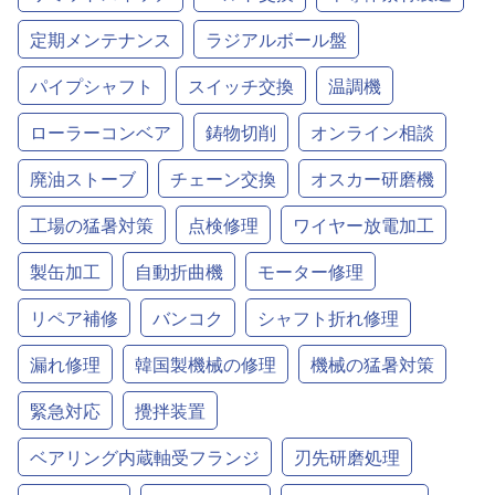
定期メンテナンス
ラジアルボール盤
パイプシャフト
スイッチ交換
温調機
ローラーコンベア
鋳物切削
オンライン相談
廃油ストーブ
チェーン交換
オスカー研磨機
工場の猛暑対策
点検修理
ワイヤー放電加工
製缶加工
自動折曲機
モーター修理
リペア補修
バンコク
シャフト折れ修理
漏れ修理
韓国製機械の修理
機械の猛暑対策
緊急対応
攪拌装置
ベアリング内蔵軸受フランジ
刃先研磨処理