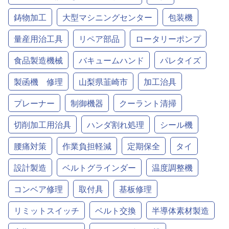
鋳物加工
大型マシニングセンター
包装機
量産用治工具
リペア部品
ロータリーポンプ
食品製造機械
バキュームハンド
パレタイズ
製函機 修理
山梨県韮崎市
加工治具
プレーナー
制御機器
クーラント清掃
切削加工用治具
ハンダ割れ処理
シール機
腰痛対策
作業負担軽減
定期保全
タイ
設計製造
ベルトグラインダー
温度調整機
コンベア修理
取付具
基板修理
リミットスイッチ
ベルト交換
半導体素材製造