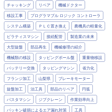
チャッキング
リペア
機械ドクター
移設工事
プログラマブル ロジック コントローラ
システム構築
ＰＬＣ置き換え
農機具の軽量化
ピラティスマシン
接続配管
製造業の未来
大型旋盤
部品再生
機械修理の紹介
機械類の移設
タッピングボール盤
重量物移設
バッテリー交換
タッピングマシン
省力化
フランジ加工
山梨県
ブレーキモーター
旋盤加工
治工具
部品のリペア
円弧
パスタマシン
ジブクレーン
作業効率向上
パッキン破損によるエア漏れ対策
工具