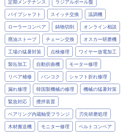
定期メンテナンス
ラジアルボール盤
パイプシャフト
スイッチ交換
温調機
ローラーコンベア
鋳物切削
オンライン相談
廃油ストーブ
チェーン交換
オスカー研磨機
工場の猛暑対策
点検修理
ワイヤー放電加工
製缶加工
自動折曲機
モーター修理
リペア補修
バンコク
シャフト折れ修理
漏れ修理
韓国製機械の修理
機械の猛暑対策
緊急対応
攪拌装置
ベアリング内蔵軸受フランジ
刃先研磨処理
木材搬送機
モニター修理
ベルトコンベア