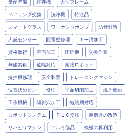
量産準備
撹拌機
大型フレーム
ベアリング交換
洗浄機
特注品
スマートグラス
ワーケシャポンプ
防音対策
人感センサー
配電盤修理
キー溝加工
資格取得
平面加工
圧延機
交換作業
無酸素銅
遠隔対応
溶接ロボット
攪拌機修理
安全装置
トレーニングマシン
位置決めピン
修理
平面切削加工
焼き嵌め
工作機械
傾斜穴加工
短納期対応
ロボットシステム
ＰＬＣ交換
農機具の改造
リハビリマシン
アルミ部品
機械の再利用