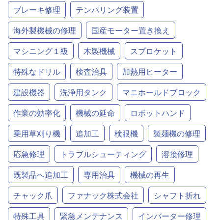
ブレーキ修理
テンパリング装置
海外製機械の修理
国産モーター置き換え
マシニング１級
木製機械
スプロケット
特殊なドリル
検査治具
加熱用ヒーター
建設機器
洗浄用タンク
マニホールドブロック
作業の効率化
機械の延命
ロボットハンド
乗用草刈り機
追加工
検眼機
製麺機の修理
応急修理
トラブルシューティング
溶接修理
既製品へ追加工
専用治具
機械の再生
チャック爪
ファナック株式会社
シャフト折れ
特殊工具
緊急メンテナンス
インバーター修理