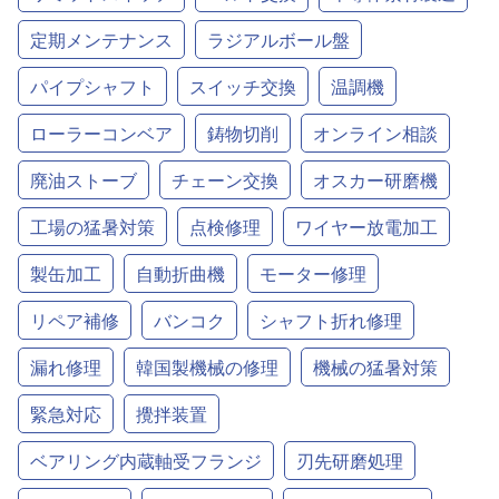
定期メンテナンス
ラジアルボール盤
パイプシャフト
スイッチ交換
温調機
ローラーコンベア
鋳物切削
オンライン相談
廃油ストーブ
チェーン交換
オスカー研磨機
工場の猛暑対策
点検修理
ワイヤー放電加工
製缶加工
自動折曲機
モーター修理
リペア補修
バンコク
シャフト折れ修理
漏れ修理
韓国製機械の修理
機械の猛暑対策
緊急対応
攪拌装置
ベアリング内蔵軸受フランジ
刃先研磨処理