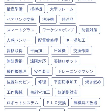
量産準備
撹拌機
大型フレーム
ベアリング交換
洗浄機
特注品
スマートグラス
ワーケシャポンプ
防音対策
人感センサー
配電盤修理
キー溝加工
資格取得
平面加工
圧延機
交換作業
無酸素銅
遠隔対応
溶接ロボット
攪拌機修理
安全装置
トレーニングマシン
位置決めピン
修理
平面切削加工
焼き嵌め
工作機械
傾斜穴加工
短納期対応
ロボットシステム
ＰＬＣ交換
農機具の改造