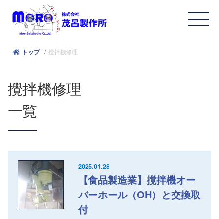
攪拌機修理
トップ
攪拌機修理
一覧
2025.01.28
【食品製造業】撹拌機オー
バーホール（OH）と交換取
付