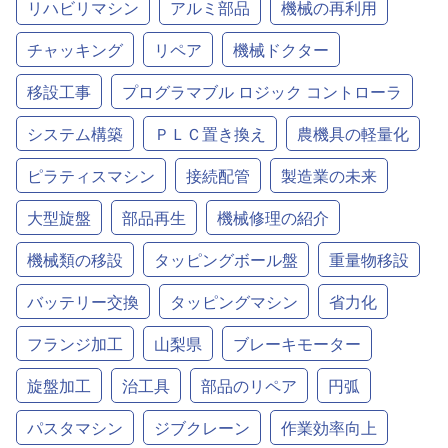
リハビリマシン
アルミ部品
機械の再利用
チャッキング
リペア
機械ドクター
移設工事
プログラマブル ロジック コントローラ
システム構築
ＰＬＣ置き換え
農機具の軽量化
ピラティスマシン
接続配管
製造業の未来
大型旋盤
部品再生
機械修理の紹介
機械類の移設
タッピングボール盤
重量物移設
バッテリー交換
タッピングマシン
省力化
フランジ加工
山梨県
ブレーキモーター
旋盤加工
治工具
部品のリペア
円弧
パスタマシン
ジブクレーン
作業効率向上