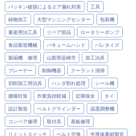
パッキン破損によるエア漏れ対策
工具
鋳物加工
大型マシニングセンター
包装機
量産用治工具
リペア部品
ロータリーポンプ
食品製造機械
バキュームハンド
パレタイズ
製函機 修理
山梨県韮崎市
加工治具
プレーナー
制御機器
クーラント清掃
切削加工用治具
ハンダ割れ処理
シール機
腰痛対策
作業負担軽減
定期保全
タイ
設計製造
ベルトグラインダー
温度調整機
コンベア修理
取付具
基板修理
リミットスイッチ
ベルト交換
半導体素材製造