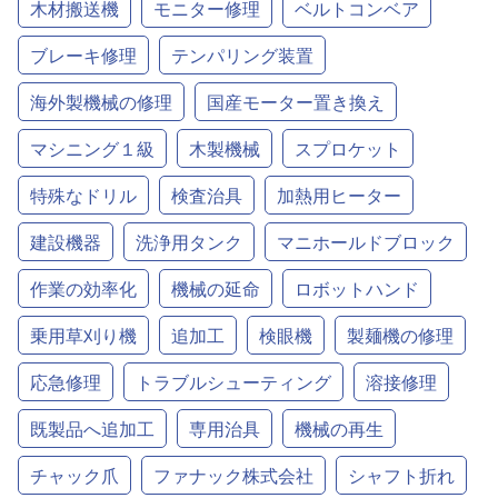
木材搬送機
モニター修理
ベルトコンベア
ブレーキ修理
テンパリング装置
海外製機械の修理
国産モーター置き換え
マシニング１級
木製機械
スプロケット
特殊なドリル
検査治具
加熱用ヒーター
建設機器
洗浄用タンク
マニホールドブロック
作業の効率化
機械の延命
ロボットハンド
乗用草刈り機
追加工
検眼機
製麺機の修理
応急修理
トラブルシューティング
溶接修理
既製品へ追加工
専用治具
機械の再生
チャック爪
ファナック株式会社
シャフト折れ