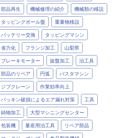
部品再生
機械修理の紹介
機械類の移設
タッピングボール盤
重量物移設
バッテリー交換
タッピングマシン
省力化
フランジ加工
山梨県
ブレーキモーター
旋盤加工
治工具
部品のリペア
円弧
パスタマシン
ジブクレーン
作業効率向上
パッキン破損によるエア漏れ対策
工具
鋳物加工
大型マシニングセンター
包装機
量産用治工具
リペア部品