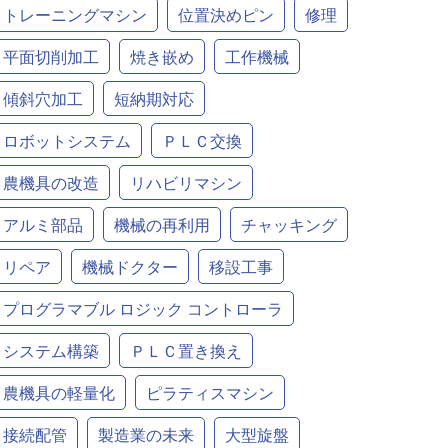
トレーニングマシン
位置決めピン
修理
平面切削加工
焼き嵌め
工作機械
傾斜穴加工
短納期対応
ロボットシステム
ＰＬＣ交換
農機具の改造
リハビリマシン
アルミ部品
機械の再利用
チャッキング
リペア
機械ドクター
移設工事
プログラマブル ロジック コントローラ
システム構築
ＰＬＣ置き換え
農機具の軽量化
ピラティスマシン
接続配管
製造業の未来
大型旋盤