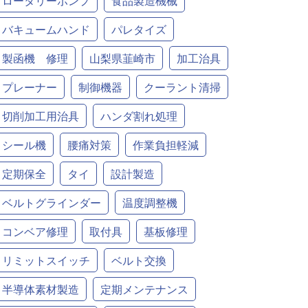
ロータリーポンプ
食品製造機械
バキュームハンド
パレタイズ
製函機 修理
山梨県韮崎市
加工治具
プレーナー
制御機器
クーラント清掃
切削加工用治具
ハンダ割れ処理
シール機
腰痛対策
作業負担軽減
定期保全
タイ
設計製造
ベルトグラインダー
温度調整機
コンベア修理
取付具
基板修理
リミットスイッチ
ベルト交換
半導体素材製造
定期メンテナンス