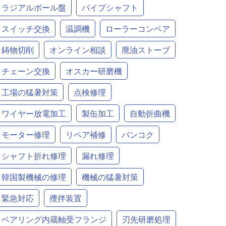
ラジアルボール盤
パイプシャフト
スイッチ交換
温調機
ローラーコンベア
鋳物切削
オンライン相談
廃油ストーブ
チェーン交換
オスカー研磨機
工場の猛暑対策
点検修理
ワイヤー放電加工
製缶加工
自動折曲機
モーター修理
リペア補修
バンコク
シャフト折れ修理
漏れ修理
韓国製機械の修理
機械の猛暑対策
緊急対応
攪拌装置
ベアリング内蔵軸受フランジ
刃先研磨処理