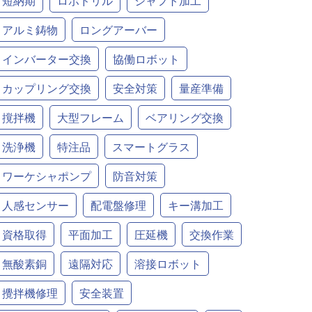
短納期
ロボドリル
シャフト加工
アルミ鋳物
ロングアーバー
インバーター交換
協働ロボット
カップリング交換
安全対策
量産準備
撹拌機
大型フレーム
ベアリング交換
洗浄機
特注品
スマートグラス
ワーケシャポンプ
防音対策
人感センサー
配電盤修理
キー溝加工
資格取得
平面加工
圧延機
交換作業
無酸素銅
遠隔対応
溶接ロボット
攪拌機修理
安全装置