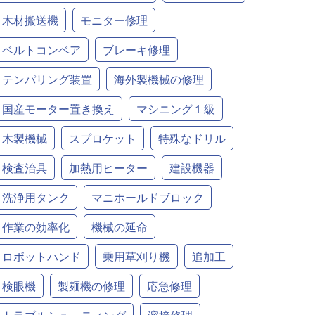
木材搬送機
モニター修理
ベルトコンベア
ブレーキ修理
テンパリング装置
海外製機械の修理
国産モーター置き換え
マシニング１級
木製機械
スプロケット
特殊なドリル
検査治具
加熱用ヒーター
建設機器
洗浄用タンク
マニホールドブロック
作業の効率化
機械の延命
ロボットハンド
乗用草刈り機
追加工
検眼機
製麺機の修理
応急修理