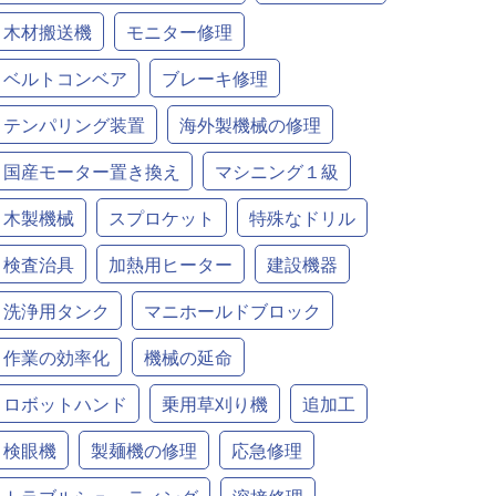
木材搬送機
モニター修理
ベルトコンベア
ブレーキ修理
テンパリング装置
海外製機械の修理
国産モーター置き換え
マシニング１級
木製機械
スプロケット
特殊なドリル
検査治具
加熱用ヒーター
建設機器
洗浄用タンク
マニホールドブロック
作業の効率化
機械の延命
ロボットハンド
乗用草刈り機
追加工
検眼機
製麺機の修理
応急修理