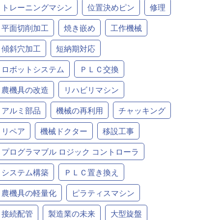
トレーニングマシン
位置決めピン
修理
平面切削加工
焼き嵌め
工作機械
傾斜穴加工
短納期対応
ロボットシステム
ＰＬＣ交換
農機具の改造
リハビリマシン
アルミ部品
機械の再利用
チャッキング
リペア
機械ドクター
移設工事
プログラマブル ロジック コントローラ
システム構築
ＰＬＣ置き換え
農機具の軽量化
ピラティスマシン
接続配管
製造業の未来
大型旋盤