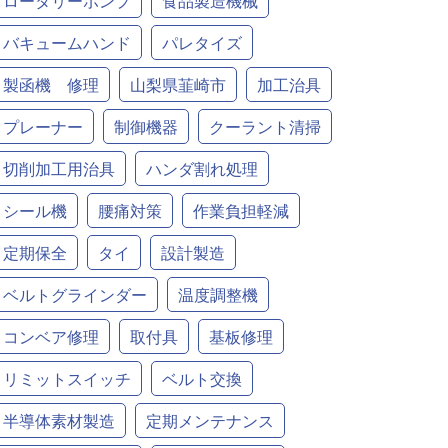
ロータリーポンプ
食品製造機械
バキュームハンド
パレタイズ
製函機 修理
山梨県韮崎市
加工治具
プレーナー
制御機器
クーラント清掃
切削加工用治具
ハンダ割れ処理
シール機
腰痛対策
作業負担軽減
定期保全
タイ
設計製造
ベルトグラインダー
温度調整機
コンベア修理
取付具
基板修理
リミットスイッチ
ベルト交換
半導体素材製造
定期メンテナンス