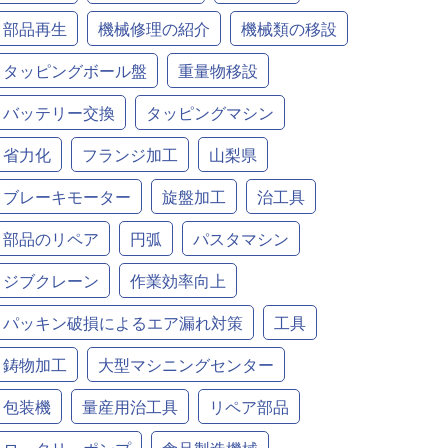
部品再生
機械修理の紹介
機械類の移設
タッピングボール盤
重量物移設
バッテリー交換
タッピングマシン
省力化
フランジ加工
山梨県
ブレーキモーター
旋盤加工
治工具
部品のリペア
円弧
パスタマシン
ジブクレーン
作業効率向上
パッキン破損によるエア漏れ対策
工具
鋳物加工
大型マシニングセンター
包装機
量産用治工具
リペア部品