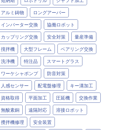
短納期
ロボドリル
シャフト加工
アルミ鋳物
ロングアーバー
インバーター交換
協働ロボット
カップリング交換
安全対策
量産準備
撹拌機
大型フレーム
ベアリング交換
洗浄機
特注品
スマートグラス
ワーケシャポンプ
防音対策
人感センサー
配電盤修理
キー溝加工
資格取得
平面加工
圧延機
交換作業
無酸素銅
遠隔対応
溶接ロボット
攪拌機修理
安全装置