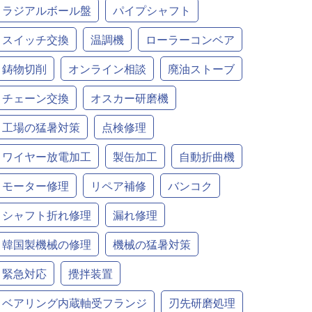
ラジアルボール盤
パイプシャフト
スイッチ交換
温調機
ローラーコンベア
鋳物切削
オンライン相談
廃油ストーブ
チェーン交換
オスカー研磨機
工場の猛暑対策
点検修理
ワイヤー放電加工
製缶加工
自動折曲機
モーター修理
リペア補修
バンコク
シャフト折れ修理
漏れ修理
韓国製機械の修理
機械の猛暑対策
緊急対応
攪拌装置
ベアリング内蔵軸受フランジ
刃先研磨処理