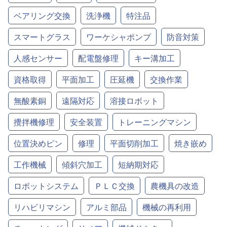
ベアリング交換
洗浄機
特注品
スマートグラス
ワーケシャポンプ
防音対策
人感センサー
配電盤修理
キー溝加工
資格取得
平面加工
圧延機
交換作業
無酸素銅
遠隔対応
溶接ロボット
攪拌機修理
安全装置
トレーニングマシン
位置決めピン
修理
平面切削加工
焼き嵌め
工作機械
傾斜穴加工
短納期対応
ロボットシステム
ＰＬＣ交換
農機具の改造
リハビリマシン
アルミ部品
機械の再利用