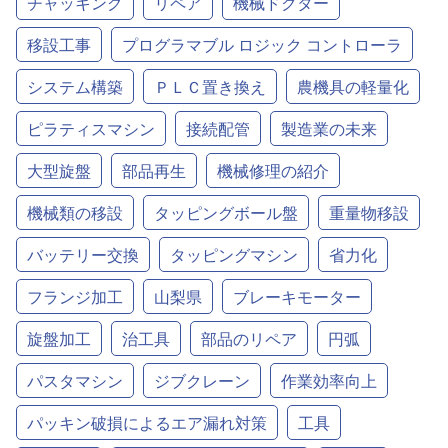
チャッキング
リペア
機械ドクター
移設工事
プログラマブル ロジック コントローラ
システム構築
ＰＬＣ置き換え
農機具の軽量化
ピラティスマシン
接続配管
製造業の未来
大型旋盤
部品再生
機械修理の紹介
機械類の移設
タッピングボール盤
重量物移設
バッテリー交換
タッピングマシン
省力化
フランジ加工
山梨県
ブレーキモーター
旋盤加工
治工具
部品のリペア
円弧
パスタマシン
ジブクレーン
作業効率向上
パッキン破損によるエア漏れ対策
工具