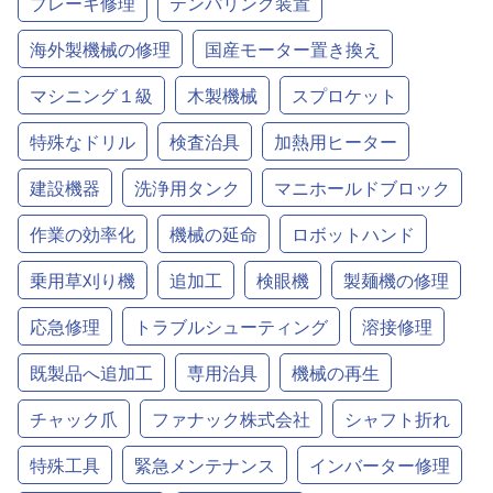
ブレーキ修理
テンパリング装置
海外製機械の修理
国産モーター置き換え
マシニング１級
木製機械
スプロケット
特殊なドリル
検査治具
加熱用ヒーター
建設機器
洗浄用タンク
マニホールドブロック
作業の効率化
機械の延命
ロボットハンド
乗用草刈り機
追加工
検眼機
製麺機の修理
応急修理
トラブルシューティング
溶接修理
既製品へ追加工
専用治具
機械の再生
チャック爪
ファナック株式会社
シャフト折れ
特殊工具
緊急メンテナンス
インバーター修理