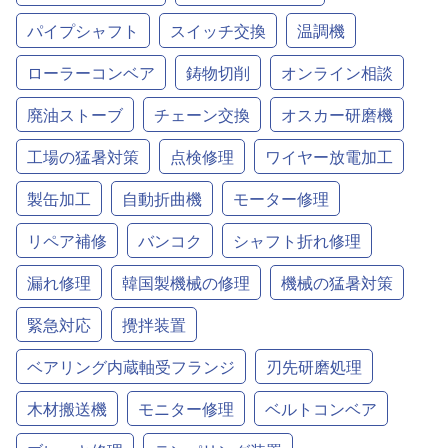
パイプシャフト
スイッチ交換
温調機
ローラーコンベア
鋳物切削
オンライン相談
廃油ストーブ
チェーン交換
オスカー研磨機
工場の猛暑対策
点検修理
ワイヤー放電加工
製缶加工
自動折曲機
モーター修理
リペア補修
バンコク
シャフト折れ修理
漏れ修理
韓国製機械の修理
機械の猛暑対策
緊急対応
攪拌装置
ベアリング内蔵軸受フランジ
刃先研磨処理
木材搬送機
モニター修理
ベルトコンベア