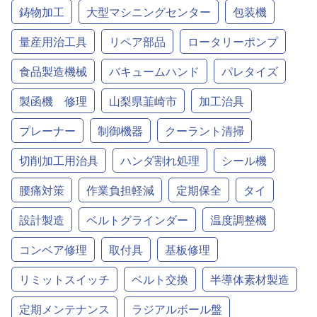
鋳物加工
大型マシニングセンター
包装機
量産用治工具
リペア部品
ロータリーポンプ
食品製造機械
バキュームハンド
パレタイズ
製函機 修理
山梨県韮崎市
加工治具
プレーナー
制御機器
クーラント清掃
切削加工用治具
ハンダ割れ処理
シール機
腰痛対策
作業負担軽減
定期保全
タイ
設計製造
ベルトグラインダー
温度調整機
コンベア修理
取付具
基板修理
リミットスイッチ
ベルト交換
半導体素材製造
定期メンテナンス
ラジアルボール盤