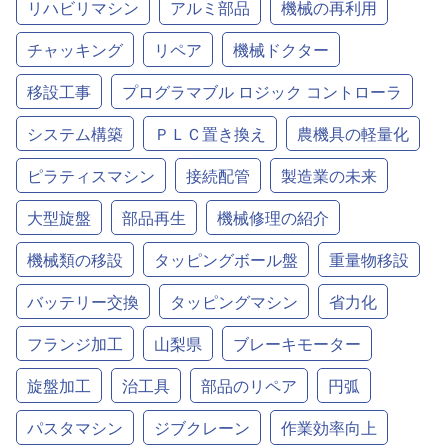
リハビリマシン
アルミ部品
機械の再利用
チャッキング
リペア
機械ドクター
移設工事
プログラマブル ロジック コントローラ
システム構築
ＰＬＣ置き換え
農機具の軽量化
ピラティスマシン
接続配管
製造業の未来
大型旋盤
部品再生
機械修理の紹介
機械類の移設
タッピングボール盤
重量物移設
バッテリー交換
タッピングマシン
省力化
フランジ加工
山梨県
ブレーキモーター
旋盤加工
治工具
部品のリペア
円弧
パスタマシン
ジブクレーン
作業効率向上