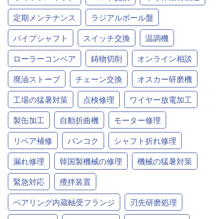
定期メンテナンス
ラジアルボール盤
パイプシャフト
スイッチ交換
温調機
ローラーコンベア
鋳物切削
オンライン相談
廃油ストーブ
チェーン交換
オスカー研磨機
工場の猛暑対策
点検修理
ワイヤー放電加工
製缶加工
自動折曲機
モーター修理
リペア補修
バンコク
シャフト折れ修理
漏れ修理
韓国製機械の修理
機械の猛暑対策
緊急対応
攪拌装置
ベアリング内蔵軸受フランジ
刃先研磨処理