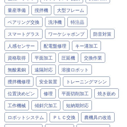
量産準備
撹拌機
大型フレーム
ベアリング交換
洗浄機
特注品
スマートグラス
ワーケシャポンプ
防音対策
人感センサー
配電盤修理
キー溝加工
資格取得
平面加工
圧延機
交換作業
無酸素銅
遠隔対応
溶接ロボット
攪拌機修理
安全装置
トレーニングマシン
位置決めピン
修理
平面切削加工
焼き嵌め
工作機械
傾斜穴加工
短納期対応
ロボットシステム
ＰＬＣ交換
農機具の改造