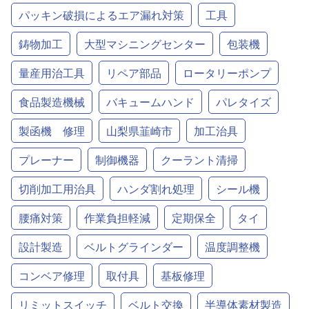
パッキン破損によるエア漏れ対策
工具
鋳物加工
大型マシニングセンター
包装機
量産用治工具
リペア部品
ロータリーポンプ
食品製造機械
バキュームハンド
パレタイズ
製函機 修理
山梨県韮崎市
加工治具
プレーナー
制御機器
クーラント清掃
切削加工用治具
ハンダ割れ処理
シール機
腰痛対策
作業負担軽減
定期保全
タイ
設計製造
ベルトグラインダー
温度調整機
コンベア修理
取付具
基板修理
リミットスイッチ
ベルト交換
半導体素材製造