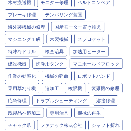
木材搬送機
モニター修理
ベルトコンベア
ブレーキ修理
テンパリング装置
海外製機械の修理
国産モーター置き換え
マシニング１級
木製機械
スプロケット
特殊なドリル
検査治具
加熱用ヒーター
建設機器
洗浄用タンク
マニホールドブロック
作業の効率化
機械の延命
ロボットハンド
乗用草刈り機
追加工
検眼機
製麺機の修理
応急修理
トラブルシューティング
溶接修理
既製品へ追加工
専用治具
機械の再生
チャック爪
ファナック株式会社
シャフト折れ