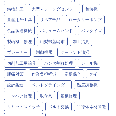
鋳物加工
大型マシニングセンター
包装機
量産用治工具
リペア部品
ロータリーポンプ
食品製造機械
バキュームハンド
パレタイズ
製函機 修理
山梨県韮崎市
加工治具
プレーナー
制御機器
クーラント清掃
切削加工用治具
ハンダ割れ処理
シール機
腰痛対策
作業負担軽減
定期保全
タイ
設計製造
ベルトグラインダー
温度調整機
コンベア修理
取付具
基板修理
リミットスイッチ
ベルト交換
半導体素材製造