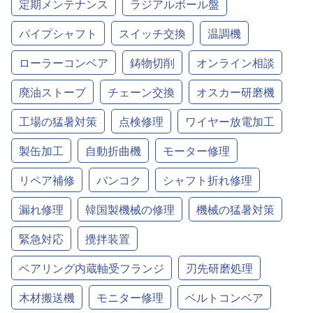
定期メンテナンス
ラジアルボール盤
パイプシャフト
スイッチ交換
温調機
ローラーコンベア
鋳物切削
オンライン相談
廃油ストーブ
チェーン交換
オスカー研磨機
工場の猛暑対策
点検修理
ワイヤー放電加工
製缶加工
自動折曲機
モーター修理
リペア補修
バンコク
シャフト折れ修理
漏れ修理
韓国製機械の修理
機械の猛暑対策
緊急対応
攪拌装置
ベアリング内蔵軸受フランジ
刃先研磨処理
木材搬送機
モニター修理
ベルトコンベア