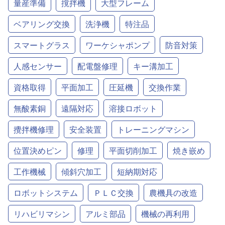
量産準備
撹拌機
大型フレーム
ベアリング交換
洗浄機
特注品
スマートグラス
ワーケシャポンプ
防音対策
人感センサー
配電盤修理
キー溝加工
資格取得
平面加工
圧延機
交換作業
無酸素銅
遠隔対応
溶接ロボット
攪拌機修理
安全装置
トレーニングマシン
位置決めピン
修理
平面切削加工
焼き嵌め
工作機械
傾斜穴加工
短納期対応
ロボットシステム
ＰＬＣ交換
農機具の改造
リハビリマシン
アルミ部品
機械の再利用