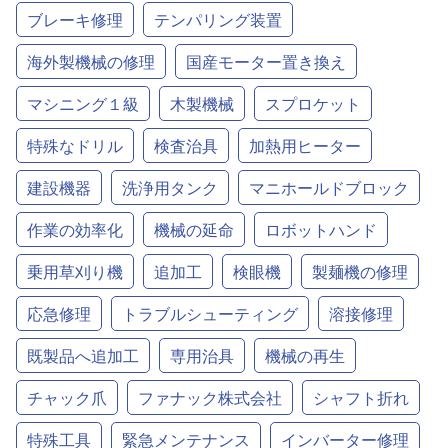
ブレーキ修理
テンパリング装置
海外製機械の修理
国産モーター置き換え
マシニング１級
木製機械
スプロケット
特殊なドリル
検査治具
加熱用ヒーター
建設機器
洗浄用タンク
マニホールドブロック
作業の効率化
機械の延命
ロボットハンド
乗用草刈り機
追加工
検眼機
製麺機の修理
応急修理
トラブルシューティング
溶接修理
既製品へ追加工
専用治具
機械の再生
チャック爪
ファナック株式会社
シャフト折れ
特殊工具
緊急メンテナンス
インバーター修理