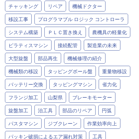
チャッキング
リペア
機械ドクター
移設工事
プログラマブル ロジック コントローラ
システム構築
ＰＬＣ置き換え
農機具の軽量化
ピラティスマシン
接続配管
製造業の未来
大型旋盤
部品再生
機械修理の紹介
機械類の移設
タッピングボール盤
重量物移設
バッテリー交換
タッピングマシン
省力化
フランジ加工
山梨県
ブレーキモーター
旋盤加工
治工具
部品のリペア
円弧
パスタマシン
ジブクレーン
作業効率向上
パッキン破損によるエア漏れ対策
工具