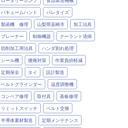
ロータリーポンプ
食品製造機械
バキュームハンド
パレタイズ
製函機 修理
山梨県韮崎市
加工治具
プレーナー
制御機器
クーラント清掃
切削加工用治具
ハンダ割れ処理
シール機
腰痛対策
作業負担軽減
定期保全
タイ
設計製造
ベルトグラインダー
温度調整機
コンベア修理
取付具
基板修理
リミットスイッチ
ベルト交換
半導体素材製造
定期メンテナンス