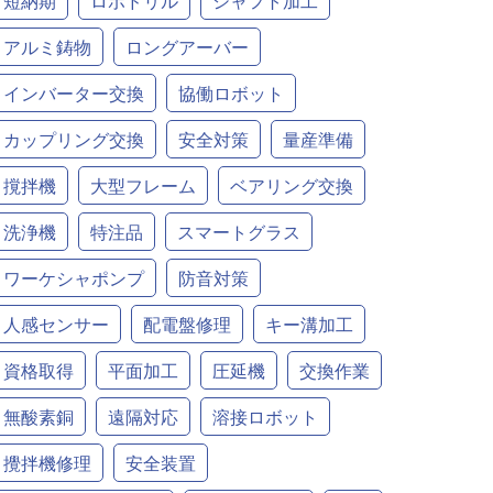
短納期
ロボドリル
シャフト加工
アルミ鋳物
ロングアーバー
インバーター交換
協働ロボット
カップリング交換
安全対策
量産準備
撹拌機
大型フレーム
ベアリング交換
洗浄機
特注品
スマートグラス
ワーケシャポンプ
防音対策
人感センサー
配電盤修理
キー溝加工
資格取得
平面加工
圧延機
交換作業
無酸素銅
遠隔対応
溶接ロボット
攪拌機修理
安全装置