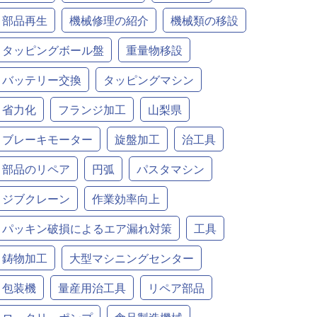
部品再生
機械修理の紹介
機械類の移設
タッピングボール盤
重量物移設
バッテリー交換
タッピングマシン
省力化
フランジ加工
山梨県
ブレーキモーター
旋盤加工
治工具
部品のリペア
円弧
パスタマシン
ジブクレーン
作業効率向上
パッキン破損によるエア漏れ対策
工具
鋳物加工
大型マシニングセンター
包装機
量産用治工具
リペア部品