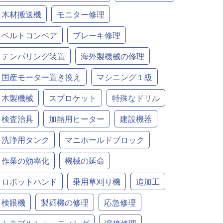
木材搬送機
モニター修理
ベルトコンベア
ブレーキ修理
テンパリング装置
海外製機械の修理
国産モーター置き換え
マシニング１級
木製機械
スプロケット
特殊なドリル
検査治具
加熱用ヒーター
建設機器
洗浄用タンク
マニホールドブロック
作業の効率化
機械の延命
ロボットハンド
乗用草刈り機
追加工
検眼機
製麺機の修理
応急修理