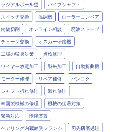
ラジアルボール盤
パイプシャフト
スイッチ交換
温調機
ローラーコンベア
鋳物切削
オンライン相談
廃油ストーブ
チェーン交換
オスカー研磨機
工場の猛暑対策
点検修理
ワイヤー放電加工
製缶加工
自動折曲機
モーター修理
リペア補修
バンコク
シャフト折れ修理
漏れ修理
韓国製機械の修理
機械の猛暑対策
緊急対応
攪拌装置
ベアリング内蔵軸受フランジ
刃先研磨処理