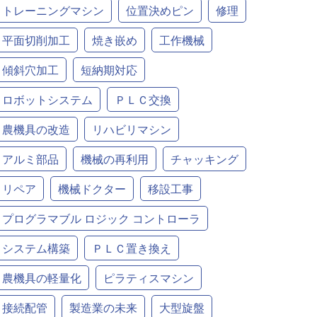
トレーニングマシン
位置決めピン
修理
平面切削加工
焼き嵌め
工作機械
傾斜穴加工
短納期対応
ロボットシステム
ＰＬＣ交換
農機具の改造
リハビリマシン
アルミ部品
機械の再利用
チャッキング
リペア
機械ドクター
移設工事
プログラマブル ロジック コントローラ
システム構築
ＰＬＣ置き換え
農機具の軽量化
ピラティスマシン
接続配管
製造業の未来
大型旋盤