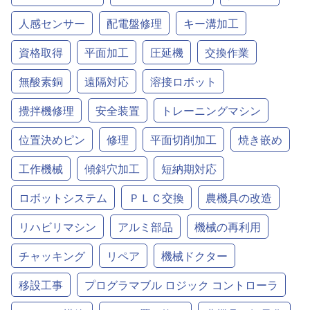
人感センサー
配電盤修理
キー溝加工
資格取得
平面加工
圧延機
交換作業
無酸素銅
遠隔対応
溶接ロボット
攪拌機修理
安全装置
トレーニングマシン
位置決めピン
修理
平面切削加工
焼き嵌め
工作機械
傾斜穴加工
短納期対応
ロボットシステム
ＰＬＣ交換
農機具の改造
リハビリマシン
アルミ部品
機械の再利用
チャッキング
リペア
機械ドクター
移設工事
プログラマブル ロジック コントローラ