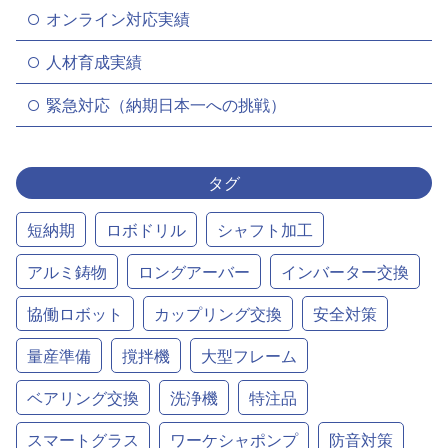
オンライン対応実績
人材育成実績
緊急対応（納期日本一への挑戦）
タグ
短納期
ロボドリル
シャフト加工
アルミ鋳物
ロングアーバー
インバーター交換
協働ロボット
カップリング交換
安全対策
量産準備
撹拌機
大型フレーム
ベアリング交換
洗浄機
特注品
スマートグラス
ワーケシャポンプ
防音対策