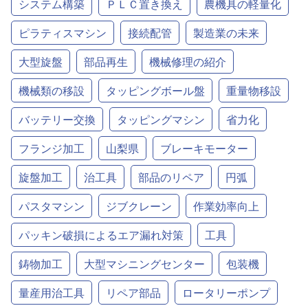
システム構築
ＰＬＣ置き換え
農機具の軽量化
ピラティスマシン
接続配管
製造業の未来
大型旋盤
部品再生
機械修理の紹介
機械類の移設
タッピングボール盤
重量物移設
バッテリー交換
タッピングマシン
省力化
フランジ加工
山梨県
ブレーキモーター
旋盤加工
治工具
部品のリペア
円弧
パスタマシン
ジブクレーン
作業効率向上
パッキン破損によるエア漏れ対策
工具
鋳物加工
大型マシニングセンター
包装機
量産用治工具
リペア部品
ロータリーポンプ