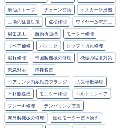
廃油ストーブ
チェーン交換
オスカー研磨機
工場の猛暑対策
点検修理
ワイヤー放電加工
製缶加工
自動折曲機
モーター修理
リペア補修
バンコク
シャフト折れ修理
漏れ修理
韓国製機械の修理
機械の猛暑対策
緊急対応
攪拌装置
ベアリング内蔵軸受フランジ
刃先研磨処理
木材搬送機
モニター修理
ベルトコンベア
ブレーキ修理
テンパリング装置
海外製機械の修理
国産モーター置き換え