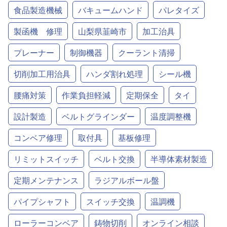
食品製造機械
バキュームハンド
パレタイズ
製函機 修理
山梨県韮崎市
加工治具
プレーナー
制御機器
クーラント清掃
切削加工用治具
ハンダ割れ処理
シール機
腰痛対策
作業負担軽減
定期保全
タイ
設計製造
ベルトグラインダー
温度調整機
コンベア修理
取付具
基板修理
リミットスイッチ
ベルト交換
半導体素材製造
定期メンテナンス
ラジアルボール盤
パイプシャフト
スイッチ交換
温調機
ローラーコンベア
鋳物切削
オンライン相談