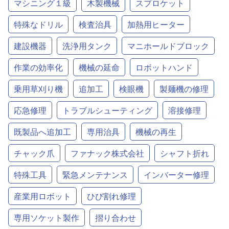
マシニング１級
木製機械
スプロケット
特殊なドリル
検査治具
加熱用ヒーター
建設機器
洗浄用タンク
マニホールドブロック
作業の効率化
機械の延命
ロボットハンド
乗用草刈り機
追加工
検眼機
製麺機の修理
応急修理
トラブルシューティング
溶接修理
既製品へ追加工
専用治具
機械の再生
チャック爪
ファナック株式会社
シャフト折れ
特殊工具
緊急メンテナンス
インバーター修理
産業用ロボット
ひび割れ修理
専用ソケット製作
摺り合わせ