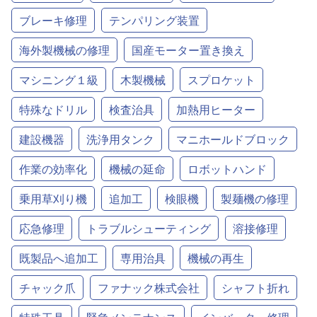
ブレーキ修理
テンパリング装置
海外製機械の修理
国産モーター置き換え
マシニング１級
木製機械
スプロケット
特殊なドリル
検査治具
加熱用ヒーター
建設機器
洗浄用タンク
マニホールドブロック
作業の効率化
機械の延命
ロボットハンド
乗用草刈り機
追加工
検眼機
製麺機の修理
応急修理
トラブルシューティング
溶接修理
既製品へ追加工
専用治具
機械の再生
チャック爪
ファナック株式会社
シャフト折れ