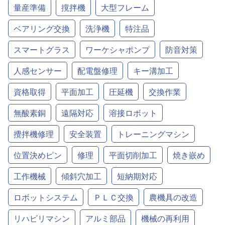
量産準備
撹拌機
大型フレーム
ベアリング交換
洗浄機
特注品
スマートグラス
ワーケシャポンプ
防音対策
人感センサー
配電盤修理
キー溝加工
資格取得
平面加工
圧延機
交換作業
無酸素銅
遠隔対応
溶接ロボット
攪拌機修理
安全装置
トレーニングマシン
位置決めピン
修理
平面切削加工
焼き嵌め
工作機械
傾斜穴加工
短納期対応
ロボットシステム
ＰＬＣ交換
農機具の改造
リハビリマシン
アルミ部品
機械の再利用