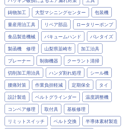
パッキン破損によるエア漏れ対策
工具
鋳物加工
大型マシニングセンター
包装機
量産用治工具
リペア部品
ロータリーポンプ
食品製造機械
バキュームハンド
パレタイズ
製函機 修理
山梨県韮崎市
加工治具
プレーナー
制御機器
クーラント清掃
切削加工用治具
ハンダ割れ処理
シール機
腰痛対策
作業負担軽減
定期保全
タイ
設計製造
ベルトグラインダー
温度調整機
コンベア修理
取付具
基板修理
リミットスイッチ
ベルト交換
半導体素材製造