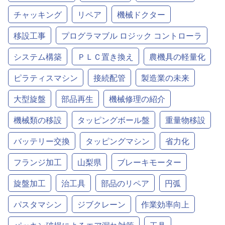
チャッキング
リペア
機械ドクター
移設工事
プログラマブル ロジック コントローラ
システム構築
ＰＬＣ置き換え
農機具の軽量化
ピラティスマシン
接続配管
製造業の未来
大型旋盤
部品再生
機械修理の紹介
機械類の移設
タッピングボール盤
重量物移設
バッテリー交換
タッピングマシン
省力化
フランジ加工
山梨県
ブレーキモーター
旋盤加工
治工具
部品のリペア
円弧
パスタマシン
ジブクレーン
作業効率向上