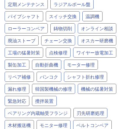
定期メンテナンス
ラジアルボール盤
パイプシャフト
スイッチ交換
温調機
ローラーコンベア
鋳物切削
オンライン相談
廃油ストーブ
チェーン交換
オスカー研磨機
工場の猛暑対策
点検修理
ワイヤー放電加工
製缶加工
自動折曲機
モーター修理
リペア補修
バンコク
シャフト折れ修理
漏れ修理
韓国製機械の修理
機械の猛暑対策
緊急対応
攪拌装置
ベアリング内蔵軸受フランジ
刃先研磨処理
木材搬送機
モニター修理
ベルトコンベア