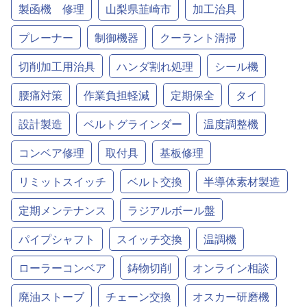
製函機 修理
山梨県韮崎市
加工治具
プレーナー
制御機器
クーラント清掃
切削加工用治具
ハンダ割れ処理
シール機
腰痛対策
作業負担軽減
定期保全
タイ
設計製造
ベルトグラインダー
温度調整機
コンベア修理
取付具
基板修理
リミットスイッチ
ベルト交換
半導体素材製造
定期メンテナンス
ラジアルボール盤
パイプシャフト
スイッチ交換
温調機
ローラーコンベア
鋳物切削
オンライン相談
廃油ストーブ
チェーン交換
オスカー研磨機