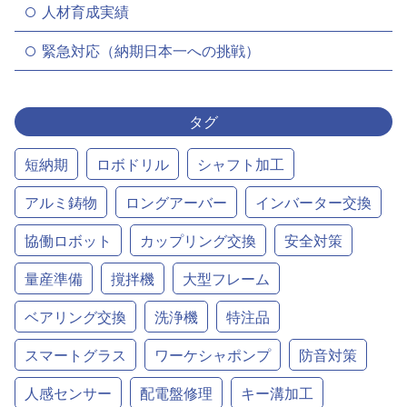
人材育成実績
緊急対応（納期日本一への挑戦）
タグ
短納期
ロボドリル
シャフト加工
アルミ鋳物
ロングアーバー
インバーター交換
協働ロボット
カップリング交換
安全対策
量産準備
撹拌機
大型フレーム
ベアリング交換
洗浄機
特注品
スマートグラス
ワーケシャポンプ
防音対策
人感センサー
配電盤修理
キー溝加工