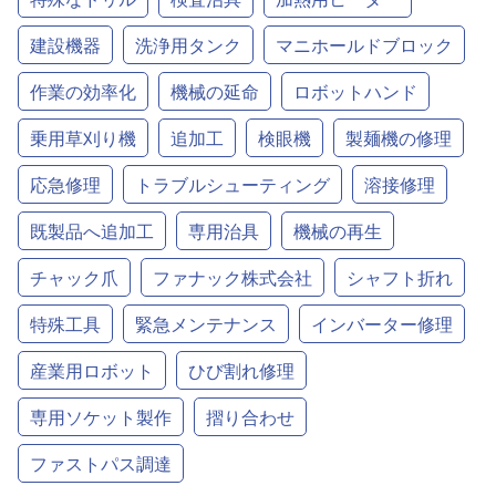
建設機器
洗浄用タンク
マニホールドブロック
作業の効率化
機械の延命
ロボットハンド
乗用草刈り機
追加工
検眼機
製麺機の修理
応急修理
トラブルシューティング
溶接修理
既製品へ追加工
専用治具
機械の再生
チャック爪
ファナック株式会社
シャフト折れ
特殊工具
緊急メンテナンス
インバーター修理
産業用ロボット
ひび割れ修理
専用ソケット製作
摺り合わせ
ファストパス調達