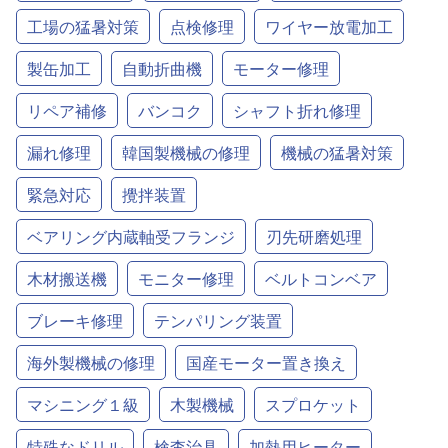
工場の猛暑対策
点検修理
ワイヤー放電加工
製缶加工
自動折曲機
モーター修理
リペア補修
バンコク
シャフト折れ修理
漏れ修理
韓国製機械の修理
機械の猛暑対策
緊急対応
攪拌装置
ベアリング内蔵軸受フランジ
刃先研磨処理
木材搬送機
モニター修理
ベルトコンベア
ブレーキ修理
テンパリング装置
海外製機械の修理
国産モーター置き換え
マシニング１級
木製機械
スプロケット
特殊なドリル
検査治具
加熱用ヒーター