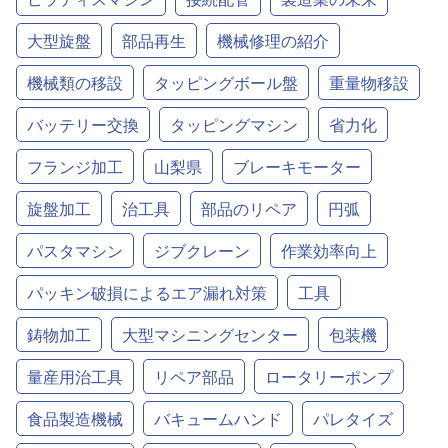
大型旋盤
部品再生
機械修理の紹介
機械類の移設
タッピングボール盤
重量物移設
バッテリー交換
タッピングマシン
省力化
フランジ加工
山梨県
ブレーキモーター
旋盤加工
治工具
部品のリペア
円弧
パスタマシン
ジブクレーン
作業効率向上
パッキン破損によるエア漏れ対策
工具
鋳物加工
大型マシニングセンター
包装機
量産用治工具
リペア部品
ロータリーポンプ
食品製造機械
バキュームハンド
パレタイズ