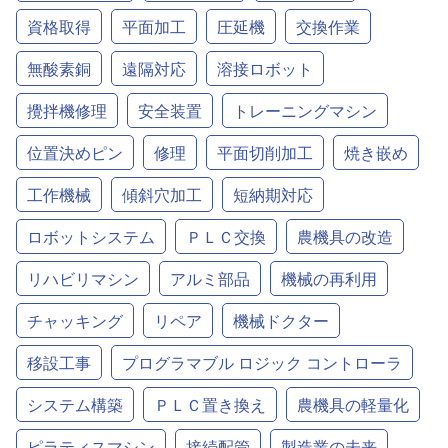
資格取得
平面加工
圧延機
交換作業
無酸素銅
遠隔対応
溶接ロボット
攪拌機修理
安全装置
トレーニングマシン
位置決めピン
修理
平面切削加工
焼き嵌め
工作機械
傾斜穴加工
短納期対応
ロボットシステム
ＰＬＣ交換
農機具の改造
リハビリマシン
アルミ部品
機械の再利用
チャッキング
リペア
機械ドクター
移設工事
プログラマブル ロジック コントローラ
システム構築
ＰＬＣ置き換え
農機具の軽量化
ピラティスマシン
接続配管
製造業の未来