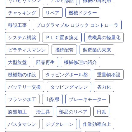
リハビリマシン
アルミ部品
機械の再利用
チャッキング
リペア
機械ドクター
移設工事
プログラマブル ロジック コントローラ
システム構築
ＰＬＣ置き換え
農機具の軽量化
ピラティスマシン
接続配管
製造業の未来
大型旋盤
部品再生
機械修理の紹介
機械類の移設
タッピングボール盤
重量物移設
バッテリー交換
タッピングマシン
省力化
フランジ加工
山梨県
ブレーキモーター
旋盤加工
治工具
部品のリペア
円弧
パスタマシン
ジブクレーン
作業効率向上