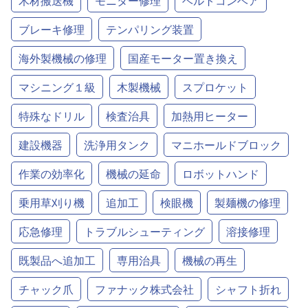
木材搬送機
モニター修理
ベルトコンベア
ブレーキ修理
テンパリング装置
海外製機械の修理
国産モーター置き換え
マシニング１級
木製機械
スプロケット
特殊なドリル
検査治具
加熱用ヒーター
建設機器
洗浄用タンク
マニホールドブロック
作業の効率化
機械の延命
ロボットハンド
乗用草刈り機
追加工
検眼機
製麺機の修理
応急修理
トラブルシューティング
溶接修理
既製品へ追加工
専用治具
機械の再生
チャック爪
ファナック株式会社
シャフト折れ