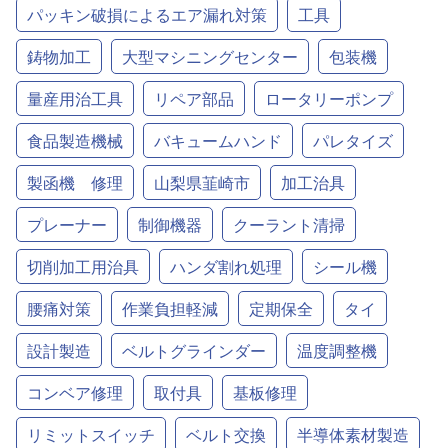
パッキン破損によるエア漏れ対策
工具
鋳物加工
大型マシニングセンター
包装機
量産用治工具
リペア部品
ロータリーポンプ
食品製造機械
バキュームハンド
パレタイズ
製函機 修理
山梨県韮崎市
加工治具
プレーナー
制御機器
クーラント清掃
切削加工用治具
ハンダ割れ処理
シール機
腰痛対策
作業負担軽減
定期保全
タイ
設計製造
ベルトグラインダー
温度調整機
コンベア修理
取付具
基板修理
リミットスイッチ
ベルト交換
半導体素材製造