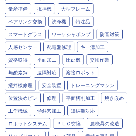
量産準備
撹拌機
大型フレーム
ベアリング交換
洗浄機
特注品
スマートグラス
ワーケシャポンプ
防音対策
人感センサー
配電盤修理
キー溝加工
資格取得
平面加工
圧延機
交換作業
無酸素銅
遠隔対応
溶接ロボット
攪拌機修理
安全装置
トレーニングマシン
位置決めピン
修理
平面切削加工
焼き嵌め
工作機械
傾斜穴加工
短納期対応
ロボットシステム
ＰＬＣ交換
農機具の改造