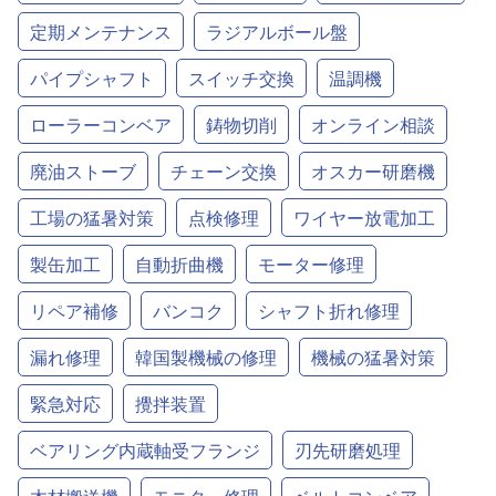
定期メンテナンス
ラジアルボール盤
パイプシャフト
スイッチ交換
温調機
ローラーコンベア
鋳物切削
オンライン相談
廃油ストーブ
チェーン交換
オスカー研磨機
工場の猛暑対策
点検修理
ワイヤー放電加工
製缶加工
自動折曲機
モーター修理
リペア補修
バンコク
シャフト折れ修理
漏れ修理
韓国製機械の修理
機械の猛暑対策
緊急対応
攪拌装置
ベアリング内蔵軸受フランジ
刃先研磨処理