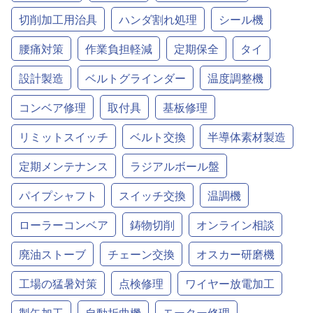
切削加工用治具
ハンダ割れ処理
シール機
腰痛対策
作業負担軽減
定期保全
タイ
設計製造
ベルトグラインダー
温度調整機
コンベア修理
取付具
基板修理
リミットスイッチ
ベルト交換
半導体素材製造
定期メンテナンス
ラジアルボール盤
パイプシャフト
スイッチ交換
温調機
ローラーコンベア
鋳物切削
オンライン相談
廃油ストーブ
チェーン交換
オスカー研磨機
工場の猛暑対策
点検修理
ワイヤー放電加工
製缶加工
自動折曲機
モーター修理