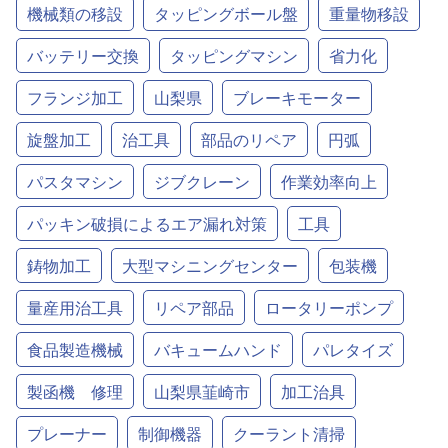
機械類の移設
タッピングボール盤
重量物移設
バッテリー交換
タッピングマシン
省力化
フランジ加工
山梨県
ブレーキモーター
旋盤加工
治工具
部品のリペア
円弧
パスタマシン
ジブクレーン
作業効率向上
パッキン破損によるエア漏れ対策
工具
鋳物加工
大型マシニングセンター
包装機
量産用治工具
リペア部品
ロータリーポンプ
食品製造機械
バキュームハンド
パレタイズ
製函機 修理
山梨県韮崎市
加工治具
プレーナー
制御機器
クーラント清掃