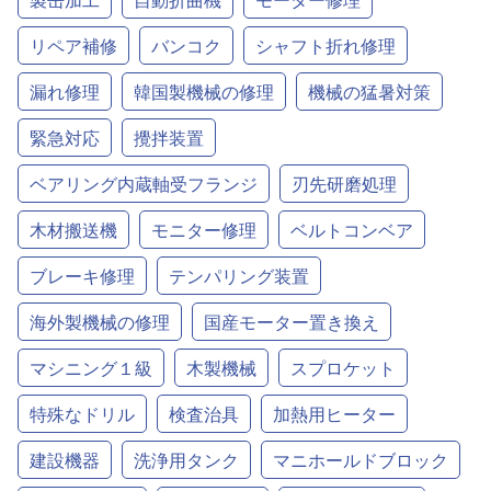
リペア補修
バンコク
シャフト折れ修理
漏れ修理
韓国製機械の修理
機械の猛暑対策
緊急対応
攪拌装置
ベアリング内蔵軸受フランジ
刃先研磨処理
木材搬送機
モニター修理
ベルトコンベア
ブレーキ修理
テンパリング装置
海外製機械の修理
国産モーター置き換え
マシニング１級
木製機械
スプロケット
特殊なドリル
検査治具
加熱用ヒーター
建設機器
洗浄用タンク
マニホールドブロック