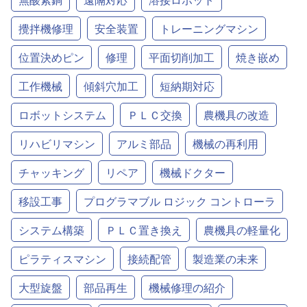
攪拌機修理
安全装置
トレーニングマシン
位置決めピン
修理
平面切削加工
焼き嵌め
工作機械
傾斜穴加工
短納期対応
ロボットシステム
ＰＬＣ交換
農機具の改造
リハビリマシン
アルミ部品
機械の再利用
チャッキング
リペア
機械ドクター
移設工事
プログラマブル ロジック コントローラ
システム構築
ＰＬＣ置き換え
農機具の軽量化
ピラティスマシン
接続配管
製造業の未来
大型旋盤
部品再生
機械修理の紹介