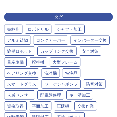
タグ
短納期
ロボドリル
シャフト加工
アルミ鋳物
ロングアーバー
インバーター交換
協働ロボット
カップリング交換
安全対策
量産準備
撹拌機
大型フレーム
ベアリング交換
洗浄機
特注品
スマートグラス
ワーケシャポンプ
防音対策
人感センサー
配電盤修理
キー溝加工
資格取得
平面加工
圧延機
交換作業
無酸素銅
遠隔対応
溶接ロボット