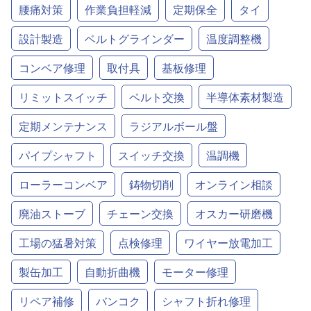
腰痛対策
作業負担軽減
定期保全
タイ
設計製造
ベルトグラインダー
温度調整機
コンベア修理
取付具
基板修理
リミットスイッチ
ベルト交換
半導体素材製造
定期メンテナンス
ラジアルボール盤
パイプシャフト
スイッチ交換
温調機
ローラーコンベア
鋳物切削
オンライン相談
廃油ストーブ
チェーン交換
オスカー研磨機
工場の猛暑対策
点検修理
ワイヤー放電加工
製缶加工
自動折曲機
モーター修理
リペア補修
バンコク
シャフト折れ修理