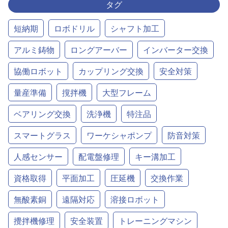
タグ
短納期
ロボドリル
シャフト加工
アルミ鋳物
ロングアーバー
インバーター交換
協働ロボット
カップリング交換
安全対策
量産準備
撹拌機
大型フレーム
ベアリング交換
洗浄機
特注品
スマートグラス
ワーケシャポンプ
防音対策
人感センサー
配電盤修理
キー溝加工
資格取得
平面加工
圧延機
交換作業
無酸素銅
遠隔対応
溶接ロボット
攪拌機修理
安全装置
トレーニングマシン