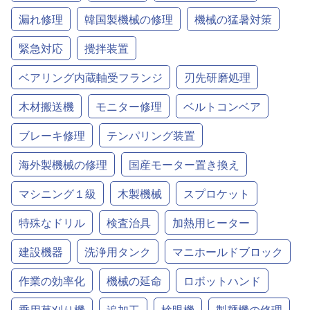
漏れ修理
韓国製機械の修理
機械の猛暑対策
緊急対応
攪拌装置
ベアリング内蔵軸受フランジ
刃先研磨処理
木材搬送機
モニター修理
ベルトコンベア
ブレーキ修理
テンパリング装置
海外製機械の修理
国産モーター置き換え
マシニング１級
木製機械
スプロケット
特殊なドリル
検査治具
加熱用ヒーター
建設機器
洗浄用タンク
マニホールドブロック
作業の効率化
機械の延命
ロボットハンド
乗用草刈り機
追加工
検眼機
製麺機の修理