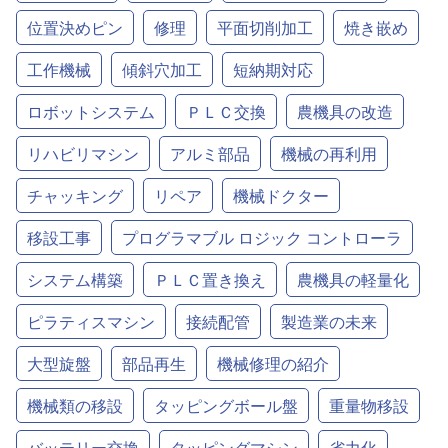
位置決めピン
修理
平面切削加工
焼き嵌め
工作機械
傾斜穴加工
短納期対応
ロボットシステム
ＰＬＣ交換
農機具の改造
リハビリマシン
アルミ部品
機械の再利用
チャッキング
リペア
機械ドクター
移設工事
プログラマブル ロジック コントローラ
システム構築
ＰＬＣ置き換え
農機具の軽量化
ピラティスマシン
接続配管
製造業の未来
大型旋盤
部品再生
機械修理の紹介
機械類の移設
タッピングボール盤
重量物移設
バッテリー交換
タッピングマシン
省力化