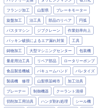
フランジ加工
山梨県
ブレーキモーター
旋盤加工
治工具
部品のリペア
円弧
パスタマシン
ジブクレーン
作業効率向上
パッキン破損によるエア漏れ対策
工具
鋳物加工
大型マシニングセンター
包装機
量産用治工具
リペア部品
ロータリーポンプ
食品製造機械
バキュームハンド
パレタイズ
製函機 修理
山梨県韮崎市
加工治具
プレーナー
制御機器
クーラント清掃
切削加工用治具
ハンダ割れ処理
シール機