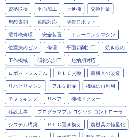
資格取得
平面加工
圧延機
交換作業
無酸素銅
遠隔対応
溶接ロボット
攪拌機修理
安全装置
トレーニングマシン
位置決めピン
修理
平面切削加工
焼き嵌め
工作機械
傾斜穴加工
短納期対応
ロボットシステム
ＰＬＣ交換
農機具の改造
リハビリマシン
アルミ部品
機械の再利用
チャッキング
リペア
機械ドクター
移設工事
プログラマブル ロジック コントローラ
システム構築
ＰＬＣ置き換え
農機具の軽量化