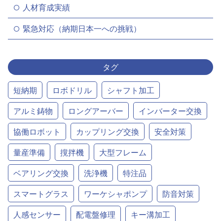
人材育成実績
緊急対応（納期日本一への挑戦）
タグ
短納期
ロボドリル
シャフト加工
アルミ鋳物
ロングアーバー
インバーター交換
協働ロボット
カップリング交換
安全対策
量産準備
撹拌機
大型フレーム
ベアリング交換
洗浄機
特注品
スマートグラス
ワーケシャポンプ
防音対策
人感センサー
配電盤修理
キー溝加工