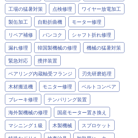
工場の猛暑対策
点検修理
ワイヤー放電加工
製缶加工
自動折曲機
モーター修理
リペア補修
バンコク
シャフト折れ修理
漏れ修理
韓国製機械の修理
機械の猛暑対策
緊急対応
攪拌装置
ベアリング内蔵軸受フランジ
刃先研磨処理
木材搬送機
モニター修理
ベルトコンベア
ブレーキ修理
テンパリング装置
海外製機械の修理
国産モーター置き換え
マシニング１級
木製機械
スプロケット