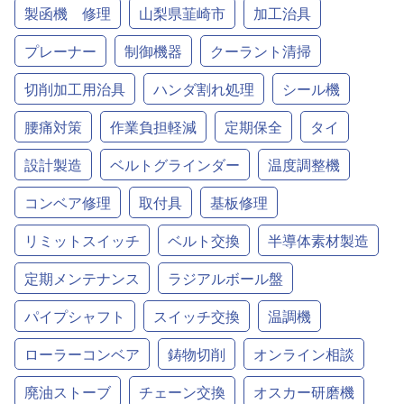
製函機 修理
山梨県韮崎市
加工治具
プレーナー
制御機器
クーラント清掃
切削加工用治具
ハンダ割れ処理
シール機
腰痛対策
作業負担軽減
定期保全
タイ
設計製造
ベルトグラインダー
温度調整機
コンベア修理
取付具
基板修理
リミットスイッチ
ベルト交換
半導体素材製造
定期メンテナンス
ラジアルボール盤
パイプシャフト
スイッチ交換
温調機
ローラーコンベア
鋳物切削
オンライン相談
廃油ストーブ
チェーン交換
オスカー研磨機