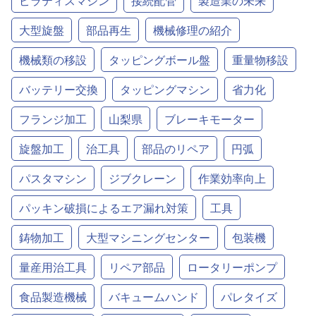
ピラティスマシン
接続配管
製造業の未来
大型旋盤
部品再生
機械修理の紹介
機械類の移設
タッピングボール盤
重量物移設
バッテリー交換
タッピングマシン
省力化
フランジ加工
山梨県
ブレーキモーター
旋盤加工
治工具
部品のリペア
円弧
パスタマシン
ジブクレーン
作業効率向上
パッキン破損によるエア漏れ対策
工具
鋳物加工
大型マシニングセンター
包装機
量産用治工具
リペア部品
ロータリーポンプ
食品製造機械
バキュームハンド
パレタイズ