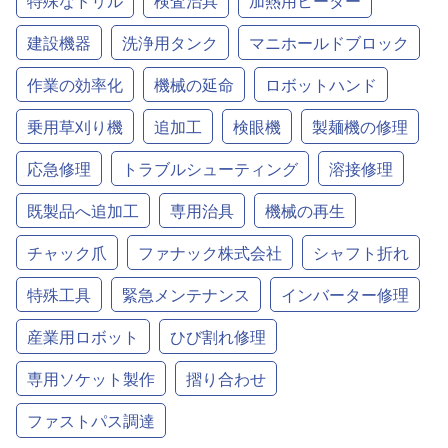
特殊なドリル
検査治具
加熱用ヒーター
建設機器
洗浄用タンク
マニホールドブロック
作業の効率化
機械の延命
ロボットハンド
乗用草刈り機
追加工
検眼機
製麺機の修理
応急修理
トラブルシューティング
溶接修理
既製品へ追加工
専用治具
機械の再生
チャック爪
ファナック株式会社
シャフト折れ
特殊工具
緊急メンテナンス
インバーター修理
産業用ロボット
ひび割れ修理
専用ソケット製作
摺り合わせ
ファストパス調達