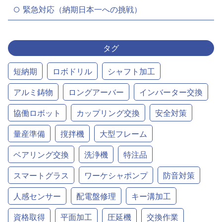
緊急対応（納期日本一への挑戦）
タグ
短納期
ロボドリル
シャフト加工
アルミ鋳物
ロングアーバー
インバーター交換
協働ロボット
カップリング交換
安全対策
量産準備
撹拌機
大型フレーム
ベアリング交換
洗浄機
特注品
スマートグラス
ワーケシャポンプ
防音対策
人感センサー
配電盤修理
キー溝加工
資格取得
平面加工
圧延機
交換作業