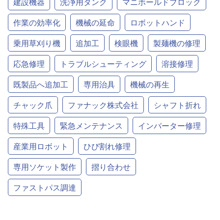
建設機器
洗浄用タンク
マニホールドブロック
作業の効率化
機械の延命
ロボットハンド
乗用草刈り機
追加工
検眼機
製麺機の修理
応急修理
トラブルシューティング
溶接修理
既製品へ追加工
専用治具
機械の再生
チャック爪
ファナック株式会社
シャフト折れ
特殊工具
緊急メンテナンス
インバーター修理
産業用ロボット
ひび割れ修理
専用ソケット製作
摺り合わせ
ファストパス調達