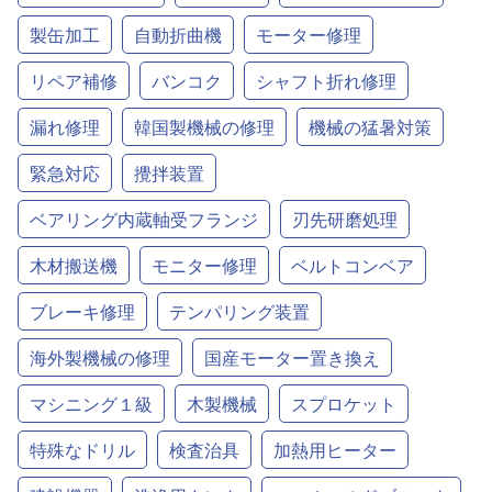
製缶加工
自動折曲機
モーター修理
リペア補修
バンコク
シャフト折れ修理
漏れ修理
韓国製機械の修理
機械の猛暑対策
緊急対応
攪拌装置
ベアリング内蔵軸受フランジ
刃先研磨処理
木材搬送機
モニター修理
ベルトコンベア
ブレーキ修理
テンパリング装置
海外製機械の修理
国産モーター置き換え
マシニング１級
木製機械
スプロケット
特殊なドリル
検査治具
加熱用ヒーター