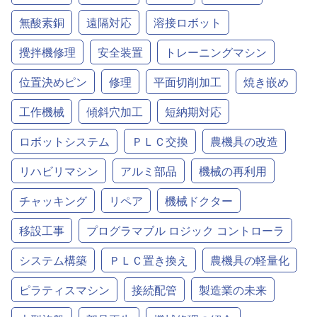
無酸素銅
遠隔対応
溶接ロボット
攪拌機修理
安全装置
トレーニングマシン
位置決めピン
修理
平面切削加工
焼き嵌め
工作機械
傾斜穴加工
短納期対応
ロボットシステム
ＰＬＣ交換
農機具の改造
リハビリマシン
アルミ部品
機械の再利用
チャッキング
リペア
機械ドクター
移設工事
プログラマブル ロジック コントローラ
システム構築
ＰＬＣ置き換え
農機具の軽量化
ピラティスマシン
接続配管
製造業の未来