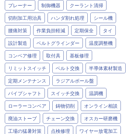
プレーナー
制御機器
クーラント清掃
切削加工用治具
ハンダ割れ処理
シール機
腰痛対策
作業負担軽減
定期保全
タイ
設計製造
ベルトグラインダー
温度調整機
コンベア修理
取付具
基板修理
リミットスイッチ
ベルト交換
半導体素材製造
定期メンテナンス
ラジアルボール盤
パイプシャフト
スイッチ交換
温調機
ローラーコンベア
鋳物切削
オンライン相談
廃油ストーブ
チェーン交換
オスカー研磨機
工場の猛暑対策
点検修理
ワイヤー放電加工