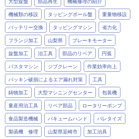
大型旋盤
部品再生
機械修理の紹介
機械類の移設
タッピングボール盤
重量物移設
バッテリー交換
タッピングマシン
省力化
フランジ加工
山梨県
ブレーキモーター
旋盤加工
治工具
部品のリペア
円弧
パスタマシン
ジブクレーン
作業効率向上
パッキン破損によるエア漏れ対策
工具
鋳物加工
大型マシニングセンター
包装機
量産用治工具
リペア部品
ロータリーポンプ
食品製造機械
バキュームハンド
パレタイズ
製函機 修理
山梨県韮崎市
加工治具