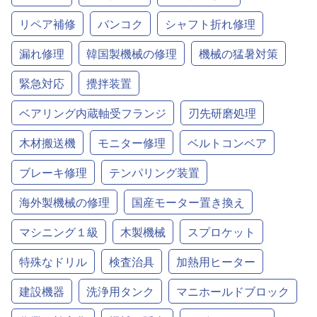
リペア補修
バンコク
シャフト折れ修理
漏れ修理
韓国製機械の修理
機械の猛暑対策
緊急対応
攪拌装置
ベアリング内蔵軸受フランジ
刃先研磨処理
木材搬送機
モニター修理
ベルトコンベア
ブレーキ修理
テンパリング装置
海外製機械の修理
国産モーター置き換え
マシニング１級
木製機械
スプロケット
特殊なドリル
検査治具
加熱用ヒーター
建設機器
洗浄用タンク
マニホールドブロック