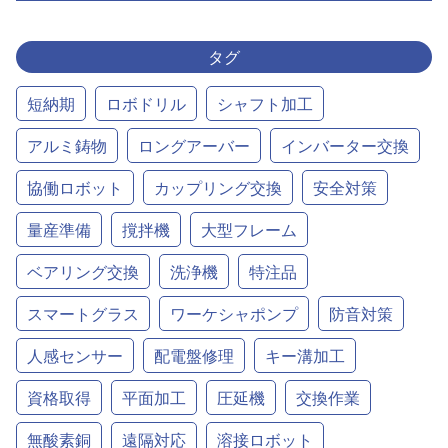
タグ
短納期
ロボドリル
シャフト加工
アルミ鋳物
ロングアーバー
インバーター交換
協働ロボット
カップリング交換
安全対策
量産準備
撹拌機
大型フレーム
ベアリング交換
洗浄機
特注品
スマートグラス
ワーケシャポンプ
防音対策
人感センサー
配電盤修理
キー溝加工
資格取得
平面加工
圧延機
交換作業
無酸素銅
遠隔対応
溶接ロボット