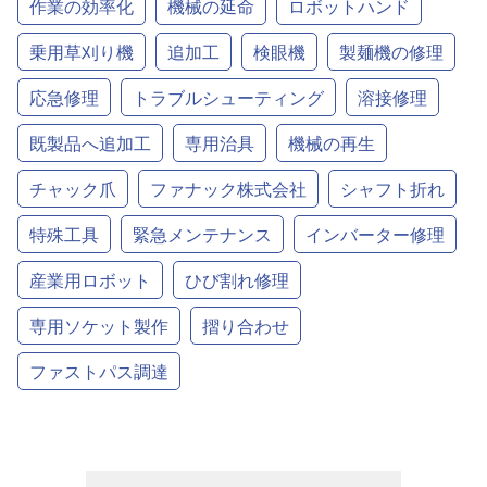
作業の効率化
機械の延命
ロボットハンド
乗用草刈り機
追加工
検眼機
製麺機の修理
応急修理
トラブルシューティング
溶接修理
既製品へ追加工
専用治具
機械の再生
チャック爪
ファナック株式会社
シャフト折れ
特殊工具
緊急メンテナンス
インバーター修理
産業用ロボット
ひび割れ修理
専用ソケット製作
摺り合わせ
ファストパス調達