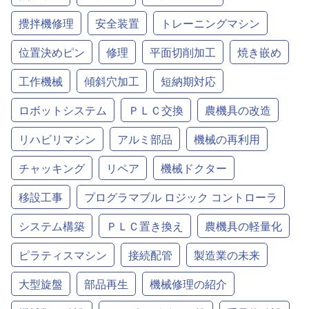
攪拌機修理
安全装置
トレーニングマシン
位置決めピン
修理
平面切削加工
焼き嵌め
工作機械
傾斜穴加工
短納期対応
ロボットシステム
ＰＬＣ交換
農機具の改造
リハビリマシン
アルミ部品
機械の再利用
チャッキング
リペア
機械ドクター
移設工事
プログラマブル ロジック コントローラ
システム構築
ＰＬＣ置き換え
農機具の軽量化
ピラティスマシン
接続配管
製造業の未来
大型旋盤
部品再生
機械修理の紹介