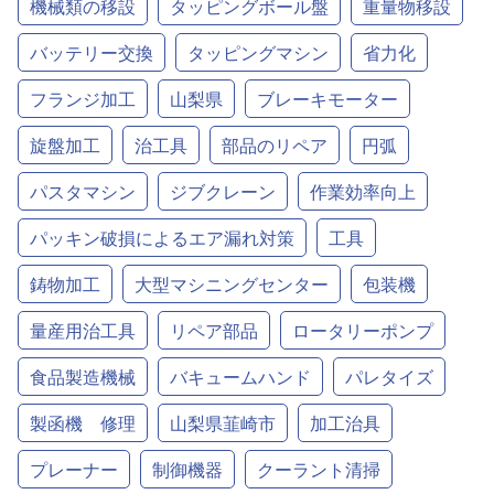
機械類の移設
タッピングボール盤
重量物移設
バッテリー交換
タッピングマシン
省力化
フランジ加工
山梨県
ブレーキモーター
旋盤加工
治工具
部品のリペア
円弧
パスタマシン
ジブクレーン
作業効率向上
パッキン破損によるエア漏れ対策
工具
鋳物加工
大型マシニングセンター
包装機
量産用治工具
リペア部品
ロータリーポンプ
食品製造機械
バキュームハンド
パレタイズ
製函機 修理
山梨県韮崎市
加工治具
プレーナー
制御機器
クーラント清掃