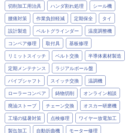
切削加工用治具
ハンダ割れ処理
シール機
腰痛対策
作業負担軽減
定期保全
タイ
設計製造
ベルトグラインダー
温度調整機
コンベア修理
取付具
基板修理
リミットスイッチ
ベルト交換
半導体素材製造
定期メンテナンス
ラジアルボール盤
パイプシャフト
スイッチ交換
温調機
ローラーコンベア
鋳物切削
オンライン相談
廃油ストーブ
チェーン交換
オスカー研磨機
工場の猛暑対策
点検修理
ワイヤー放電加工
製缶加工
自動折曲機
モーター修理