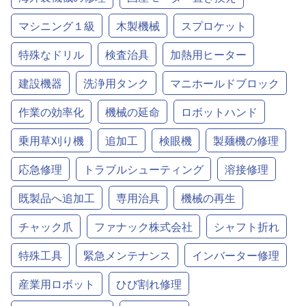
マシニング１級
木製機械
スプロケット
特殊なドリル
検査治具
加熱用ヒーター
建設機器
洗浄用タンク
マニホールドブロック
作業の効率化
機械の延命
ロボットハンド
乗用草刈り機
追加工
検眼機
製麺機の修理
応急修理
トラブルシューティング
溶接修理
既製品へ追加工
専用治具
機械の再生
チャック爪
ファナック株式会社
シャフト折れ
特殊工具
緊急メンテナンス
インバーター修理
産業用ロボット
ひび割れ修理