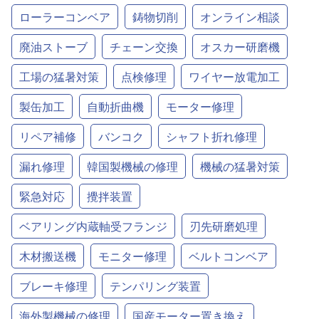
ローラーコンベア
鋳物切削
オンライン相談
廃油ストーブ
チェーン交換
オスカー研磨機
工場の猛暑対策
点検修理
ワイヤー放電加工
製缶加工
自動折曲機
モーター修理
リペア補修
バンコク
シャフト折れ修理
漏れ修理
韓国製機械の修理
機械の猛暑対策
緊急対応
攪拌装置
ベアリング内蔵軸受フランジ
刃先研磨処理
木材搬送機
モニター修理
ベルトコンベア
ブレーキ修理
テンパリング装置
海外製機械の修理
国産モーター置き換え