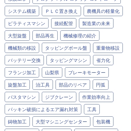
システム構築
ＰＬＣ置き換え
農機具の軽量化
ピラティスマシン
接続配管
製造業の未来
大型旋盤
部品再生
機械修理の紹介
機械類の移設
タッピングボール盤
重量物移設
バッテリー交換
タッピングマシン
省力化
フランジ加工
山梨県
ブレーキモーター
旋盤加工
治工具
部品のリペア
円弧
パスタマシン
ジブクレーン
作業効率向上
パッキン破損によるエア漏れ対策
工具
鋳物加工
大型マシニングセンター
包装機