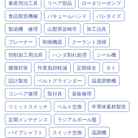
量産用治工具
リペア部品
ロータリーポンプ
食品製造機械
バキュームハンド
パレタイズ
製函機 修理
山梨県韮崎市
加工治具
プレーナー
制御機器
クーラント清掃
切削加工用治具
ハンダ割れ処理
シール機
腰痛対策
作業負担軽減
定期保全
タイ
設計製造
ベルトグラインダー
温度調整機
コンベア修理
取付具
基板修理
リミットスイッチ
ベルト交換
半導体素材製造
定期メンテナンス
ラジアルボール盤
パイプシャフト
スイッチ交換
温調機