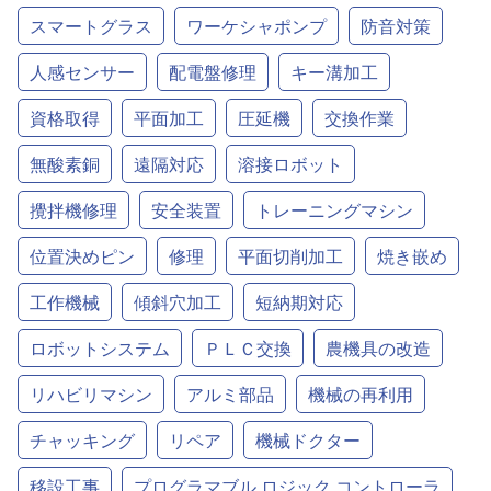
スマートグラス
ワーケシャポンプ
防音対策
人感センサー
配電盤修理
キー溝加工
資格取得
平面加工
圧延機
交換作業
無酸素銅
遠隔対応
溶接ロボット
攪拌機修理
安全装置
トレーニングマシン
位置決めピン
修理
平面切削加工
焼き嵌め
工作機械
傾斜穴加工
短納期対応
ロボットシステム
ＰＬＣ交換
農機具の改造
リハビリマシン
アルミ部品
機械の再利用
チャッキング
リペア
機械ドクター
移設工事
プログラマブル ロジック コントローラ