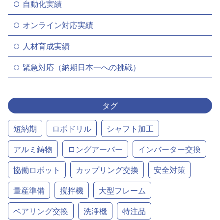
自動化実績
オンライン対応実績
人材育成実績
緊急対応（納期日本一への挑戦）
タグ
短納期
ロボドリル
シャフト加工
アルミ鋳物
ロングアーバー
インバーター交換
協働ロボット
カップリング交換
安全対策
量産準備
撹拌機
大型フレーム
ベアリング交換
洗浄機
特注品