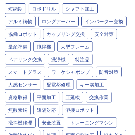
短納期
ロボドリル
シャフト加工
アルミ鋳物
ロングアーバー
インバーター交換
協働ロボット
カップリング交換
安全対策
量産準備
撹拌機
大型フレーム
ベアリング交換
洗浄機
特注品
スマートグラス
ワーケシャポンプ
防音対策
人感センサー
配電盤修理
キー溝加工
資格取得
平面加工
圧延機
交換作業
無酸素銅
遠隔対応
溶接ロボット
攪拌機修理
安全装置
トレーニングマシン