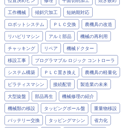
位置決めピン
修理
平面切削加工
焼き嵌め
工作機械
傾斜穴加工
短納期対応
ロボットシステム
ＰＬＣ交換
農機具の改造
リハビリマシン
アルミ部品
機械の再利用
チャッキング
リペア
機械ドクター
移設工事
プログラマブル ロジック コントローラ
システム構築
ＰＬＣ置き換え
農機具の軽量化
ピラティスマシン
接続配管
製造業の未来
大型旋盤
部品再生
機械修理の紹介
機械類の移設
タッピングボール盤
重量物移設
バッテリー交換
タッピングマシン
省力化