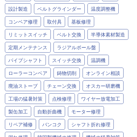
設計製造
ベルトグラインダー
温度調整機
コンベア修理
取付具
基板修理
リミットスイッチ
ベルト交換
半導体素材製造
定期メンテナンス
ラジアルボール盤
パイプシャフト
スイッチ交換
温調機
ローラーコンベア
鋳物切削
オンライン相談
廃油ストーブ
チェーン交換
オスカー研磨機
工場の猛暑対策
点検修理
ワイヤー放電加工
製缶加工
自動折曲機
モーター修理
リペア補修
バンコク
シャフト折れ修理