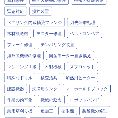
漏れ修理
韓国製機械の修理
機械の猛暑対策
緊急対応
攪拌装置
ベアリング内蔵軸受フランジ
刃先研磨処理
木材搬送機
モニター修理
ベルトコンベア
ブレーキ修理
テンパリング装置
海外製機械の修理
国産モーター置き換え
マシニング１級
木製機械
スプロケット
特殊なドリル
検査治具
加熱用ヒーター
建設機器
洗浄用タンク
マニホールドブロック
作業の効率化
機械の延命
ロボットハンド
乗用草刈り機
追加工
検眼機
製麺機の修理