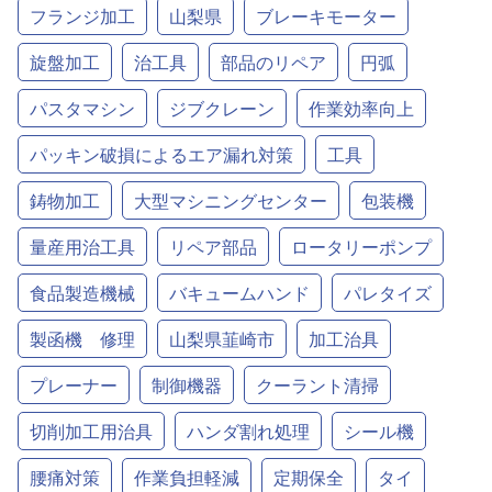
フランジ加工
山梨県
ブレーキモーター
旋盤加工
治工具
部品のリペア
円弧
パスタマシン
ジブクレーン
作業効率向上
パッキン破損によるエア漏れ対策
工具
鋳物加工
大型マシニングセンター
包装機
量産用治工具
リペア部品
ロータリーポンプ
食品製造機械
バキュームハンド
パレタイズ
製函機 修理
山梨県韮崎市
加工治具
プレーナー
制御機器
クーラント清掃
切削加工用治具
ハンダ割れ処理
シール機
腰痛対策
作業負担軽減
定期保全
タイ