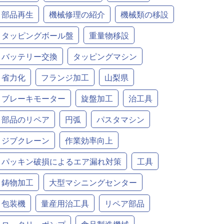
部品再生
機械修理の紹介
機械類の移設
タッピングボール盤
重量物移設
バッテリー交換
タッピングマシン
省力化
フランジ加工
山梨県
ブレーキモーター
旋盤加工
治工具
部品のリペア
円弧
パスタマシン
ジブクレーン
作業効率向上
パッキン破損によるエア漏れ対策
工具
鋳物加工
大型マシニングセンター
包装機
量産用治工具
リペア部品