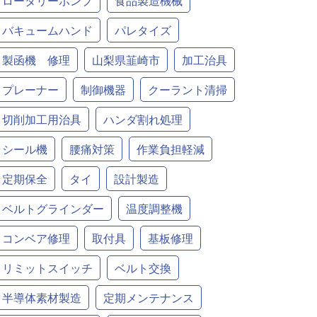
ロータリーポンプ
食品製造機械
バキュームハンド
パレタイズ
製函機 修理
山梨県韮崎市
加工治具
プレーナー
制御機器
クーラント清掃
切削加工用治具
ハンダ割れ処理
シール機
腰痛対策
作業負担軽減
定期保全
タイ
設計製造
ベルトグラインダー
温度調整機
コンベア修理
取付具
基板修理
リミットスイッチ
ベルト交換
半導体素材製造
定期メンテナンス