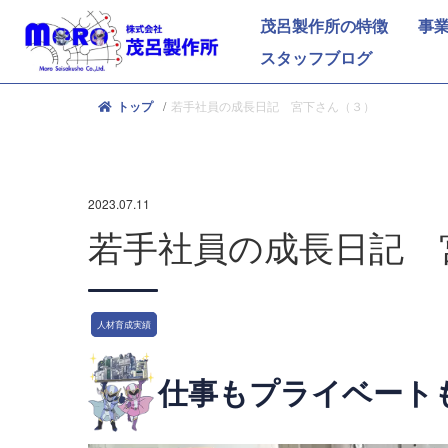
茂呂製作所の特徴
事
スタッフブログ
若手社員の成長日記 宮下さん（３）
トップ
2023.07.11
若手社員の成長日記 
人材育成実績
仕事もプライベート