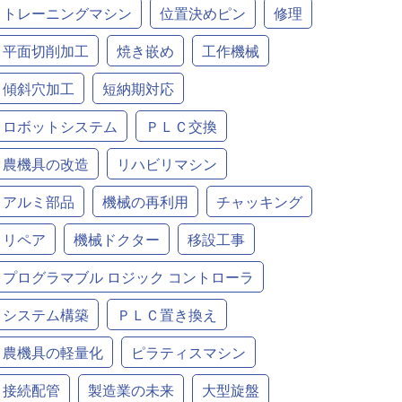
トレーニングマシン
位置決めピン
修理
平面切削加工
焼き嵌め
工作機械
傾斜穴加工
短納期対応
ロボットシステム
ＰＬＣ交換
農機具の改造
リハビリマシン
アルミ部品
機械の再利用
チャッキング
リペア
機械ドクター
移設工事
プログラマブル ロジック コントローラ
システム構築
ＰＬＣ置き換え
農機具の軽量化
ピラティスマシン
接続配管
製造業の未来
大型旋盤