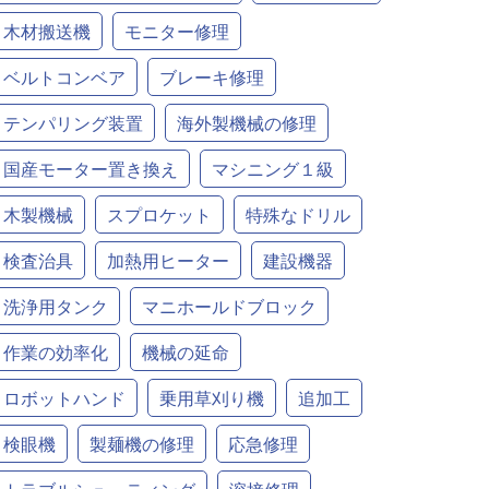
木材搬送機
モニター修理
ベルトコンベア
ブレーキ修理
テンパリング装置
海外製機械の修理
国産モーター置き換え
マシニング１級
木製機械
スプロケット
特殊なドリル
検査治具
加熱用ヒーター
建設機器
洗浄用タンク
マニホールドブロック
作業の効率化
機械の延命
ロボットハンド
乗用草刈り機
追加工
検眼機
製麺機の修理
応急修理