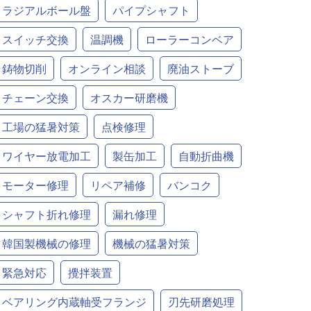
ラジアルボール盤
パイプシャフト
スイッチ交換
温調機
ローラーコンベア
鋳物切削
オンライン相談
廃油ストーブ
チェーン交換
オスカー研磨機
工場の猛暑対策
点検修理
ワイヤー放電加工
製缶加工
自動折曲機
モーター修理
リペア補修
バンコク
シャフト折れ修理
漏れ修理
韓国製機械の修理
機械の猛暑対策
緊急対応
攪拌装置
ベアリング内蔵軸受フランジ
刃先研磨処理