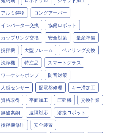
短納期
ロボドリル
シャフト加工
アルミ鋳物
ロングアーバー
インバーター交換
協働ロボット
カップリング交換
安全対策
量産準備
撹拌機
大型フレーム
ベアリング交換
洗浄機
特注品
スマートグラス
ワーケシャポンプ
防音対策
人感センサー
配電盤修理
キー溝加工
資格取得
平面加工
圧延機
交換作業
無酸素銅
遠隔対応
溶接ロボット
攪拌機修理
安全装置