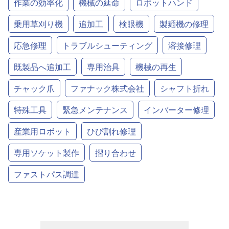
作業の効率化
機械の延命
ロボットハンド
乗用草刈り機
追加工
検眼機
製麺機の修理
応急修理
トラブルシューティング
溶接修理
既製品へ追加工
専用治具
機械の再生
チャック爪
ファナック株式会社
シャフト折れ
特殊工具
緊急メンテナンス
インバーター修理
産業用ロボット
ひび割れ修理
専用ソケット製作
摺り合わせ
ファストパス調達