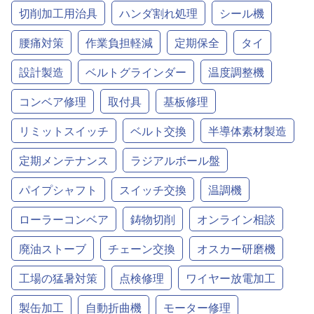
切削加工用治具
ハンダ割れ処理
シール機
腰痛対策
作業負担軽減
定期保全
タイ
設計製造
ベルトグラインダー
温度調整機
コンベア修理
取付具
基板修理
リミットスイッチ
ベルト交換
半導体素材製造
定期メンテナンス
ラジアルボール盤
パイプシャフト
スイッチ交換
温調機
ローラーコンベア
鋳物切削
オンライン相談
廃油ストーブ
チェーン交換
オスカー研磨機
工場の猛暑対策
点検修理
ワイヤー放電加工
製缶加工
自動折曲機
モーター修理