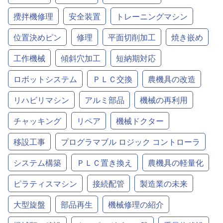
攪拌機修理
安全装置
トレーニングマシン
位置決めピン
修理
平面切削加工
焼き嵌め
工作機械
傾斜穴加工
短納期対応
ロボットシステム
ＰＬＣ交換
農機具の改造
リハビリマシン
アルミ部品
機械の再利用
チャッキング
リペア
機械ドクター
移設工事
プログラマブル ロジック コントローラ
システム構築
ＰＬＣ置き換え
農機具の軽量化
ピラティスマシン
接続配管
製造業の未来
大型旋盤
部品再生
機械修理の紹介