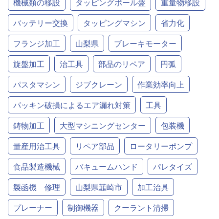
機械類の移設
タッピングボール盤
重量物移設
バッテリー交換
タッピングマシン
省力化
フランジ加工
山梨県
ブレーキモーター
旋盤加工
治工具
部品のリペア
円弧
パスタマシン
ジブクレーン
作業効率向上
パッキン破損によるエア漏れ対策
工具
鋳物加工
大型マシニングセンター
包装機
量産用治工具
リペア部品
ロータリーポンプ
食品製造機械
バキュームハンド
パレタイズ
製函機 修理
山梨県韮崎市
加工治具
プレーナー
制御機器
クーラント清掃