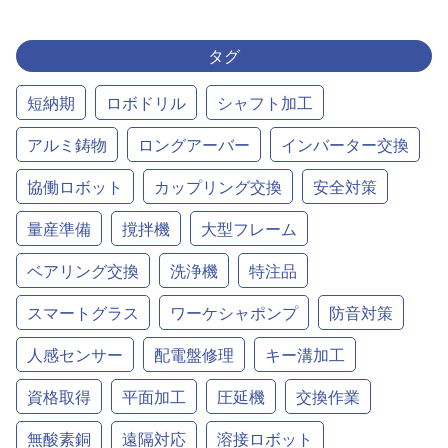
タグ
短納期
ロボドリル
シャフト加工
アルミ鋳物
ロングアーバー
インバーター交換
協働ロボット
カップリング交換
安全対策
量産準備
撹拌機
大型フレーム
ベアリング交換
洗浄機
特注品
スマートグラス
ワーケシャポンプ
防音対策
人感センサー
配電盤修理
キー溝加工
資格取得
平面加工
圧延機
交換作業
無酸素銅
遠隔対応
溶接ロボット