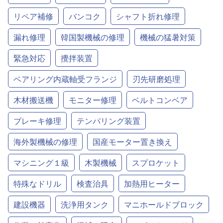
リペア補修
バンコク
シャフト折れ修理
漏れ修理
韓国製機械の修理
機械の猛暑対策
緊急対応
攪拌装置
ベアリング内蔵軸受フランジ
刃先研磨処理
木材搬送機
モニター修理
ベルトコンベア
ブレーキ修理
テンパリング装置
海外製機械の修理
国産モーター置き換え
マシニング１級
木製機械
スプロケット
特殊なドリル
検査治具
加熱用ヒーター
建設機器
洗浄用タンク
マニホールドブロック