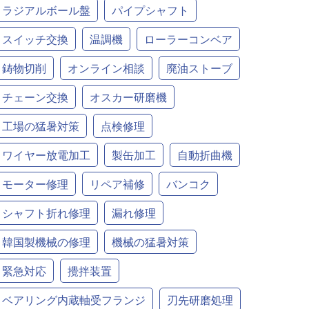
ラジアルボール盤
パイプシャフト
スイッチ交換
温調機
ローラーコンベア
鋳物切削
オンライン相談
廃油ストーブ
チェーン交換
オスカー研磨機
工場の猛暑対策
点検修理
ワイヤー放電加工
製缶加工
自動折曲機
モーター修理
リペア補修
バンコク
シャフト折れ修理
漏れ修理
韓国製機械の修理
機械の猛暑対策
緊急対応
攪拌装置
ベアリング内蔵軸受フランジ
刃先研磨処理