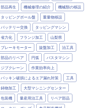
部品再生
機械修理の紹介
機械類の移設
タッピングボール盤
重量物移設
バッテリー交換
タッピングマシン
省力化
フランジ加工
山梨県
ブレーキモーター
旋盤加工
治工具
部品のリペア
円弧
パスタマシン
ジブクレーン
作業効率向上
パッキン破損によるエア漏れ対策
工具
鋳物加工
大型マシニングセンター
包装機
量産用治工具
リペア部品