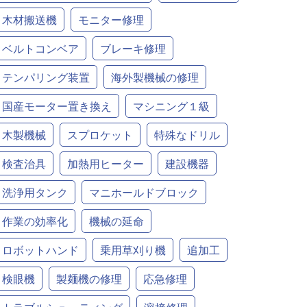
木材搬送機
モニター修理
ベルトコンベア
ブレーキ修理
テンパリング装置
海外製機械の修理
国産モーター置き換え
マシニング１級
木製機械
スプロケット
特殊なドリル
検査治具
加熱用ヒーター
建設機器
洗浄用タンク
マニホールドブロック
作業の効率化
機械の延命
ロボットハンド
乗用草刈り機
追加工
検眼機
製麺機の修理
応急修理