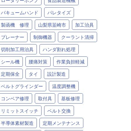
ロータリーポンプ
食品製造機械
バキュームハンド
パレタイズ
製函機 修理
山梨県韮崎市
加工治具
プレーナー
制御機器
クーラント清掃
切削加工用治具
ハンダ割れ処理
シール機
腰痛対策
作業負担軽減
定期保全
タイ
設計製造
ベルトグラインダー
温度調整機
コンベア修理
取付具
基板修理
リミットスイッチ
ベルト交換
半導体素材製造
定期メンテナンス