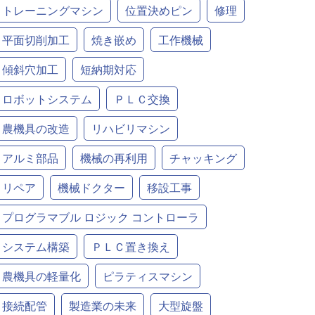
トレーニングマシン
位置決めピン
修理
平面切削加工
焼き嵌め
工作機械
傾斜穴加工
短納期対応
ロボットシステム
ＰＬＣ交換
農機具の改造
リハビリマシン
アルミ部品
機械の再利用
チャッキング
リペア
機械ドクター
移設工事
プログラマブル ロジック コントローラ
システム構築
ＰＬＣ置き換え
農機具の軽量化
ピラティスマシン
接続配管
製造業の未来
大型旋盤