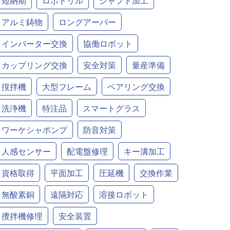
短納期
ロボドリル
シャフト加工
アルミ鋳物
ロングアーバー
インバーター交換
協働ロボット
カップリング交換
安全対策
量産準備
撹拌機
大型フレーム
ベアリング交換
洗浄機
特注品
スマートグラス
ワーケシャポンプ
防音対策
人感センサー
配電盤修理
キー溝加工
資格取得
平面加工
圧延機
交換作業
無酸素銅
遠隔対応
溶接ロボット
攪拌機修理
安全装置