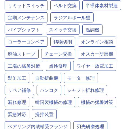
リミットスイッチ
ベルト交換
半導体素材製造
定期メンテナンス
ラジアルボール盤
パイプシャフト
スイッチ交換
温調機
ローラーコンベア
鋳物切削
オンライン相談
廃油ストーブ
チェーン交換
オスカー研磨機
工場の猛暑対策
点検修理
ワイヤー放電加工
製缶加工
自動折曲機
モーター修理
リペア補修
バンコク
シャフト折れ修理
漏れ修理
韓国製機械の修理
機械の猛暑対策
緊急対応
攪拌装置
ベアリング内蔵軸受フランジ
刃先研磨処理