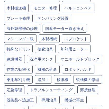
木材搬送機
モニター修理
ベルトコンベア
ブレーキ修理
テンパリング装置
海外製機械の修理
国産モーター置き換え
マシニング１級
木製機械
スプロケット
特殊なドリル
検査治具
加熱用ヒーター
建設機器
洗浄用タンク
マニホールドブロック
作業の効率化
機械の延命
ロボットハンド
乗用草刈り機
追加工
検眼機
製麺機の修理
応急修理
トラブルシューティング
溶接修理
既製品へ追加工
専用治具
機械の再生