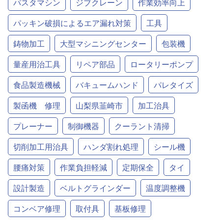
パスタマシン
ジブクレーン
作業効率向上
パッキン破損によるエア漏れ対策
工具
鋳物加工
大型マシニングセンター
包装機
量産用治工具
リペア部品
ロータリーポンプ
食品製造機械
バキュームハンド
パレタイズ
製函機 修理
山梨県韮崎市
加工治具
プレーナー
制御機器
クーラント清掃
切削加工用治具
ハンダ割れ処理
シール機
腰痛対策
作業負担軽減
定期保全
タイ
設計製造
ベルトグラインダー
温度調整機
コンベア修理
取付具
基板修理