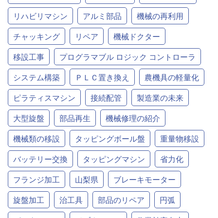
リハビリマシン
アルミ部品
機械の再利用
チャッキング
リペア
機械ドクター
移設工事
プログラマブル ロジック コントローラ
システム構築
ＰＬＣ置き換え
農機具の軽量化
ピラティスマシン
接続配管
製造業の未来
大型旋盤
部品再生
機械修理の紹介
機械類の移設
タッピングボール盤
重量物移設
バッテリー交換
タッピングマシン
省力化
フランジ加工
山梨県
ブレーキモーター
旋盤加工
治工具
部品のリペア
円弧