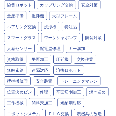
協働ロボット
カップリング交換
安全対策
量産準備
撹拌機
大型フレーム
ベアリング交換
洗浄機
特注品
スマートグラス
ワーケシャポンプ
防音対策
人感センサー
配電盤修理
キー溝加工
資格取得
平面加工
圧延機
交換作業
無酸素銅
遠隔対応
溶接ロボット
攪拌機修理
安全装置
トレーニングマシン
位置決めピン
修理
平面切削加工
焼き嵌め
工作機械
傾斜穴加工
短納期対応
ロボットシステム
ＰＬＣ交換
農機具の改造