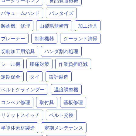
ロータリーポンプ
食品製造機械
バキュームハンド
パレタイズ
製函機 修理
山梨県韮崎市
加工治具
プレーナー
制御機器
クーラント清掃
切削加工用治具
ハンダ割れ処理
シール機
腰痛対策
作業負担軽減
定期保全
タイ
設計製造
ベルトグラインダー
温度調整機
コンベア修理
取付具
基板修理
リミットスイッチ
ベルト交換
半導体素材製造
定期メンテナンス