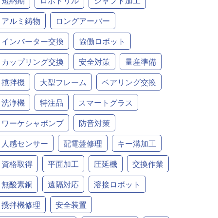
短納期
ロボドリル
シャフト加工
アルミ鋳物
ロングアーバー
インバーター交換
協働ロボット
カップリング交換
安全対策
量産準備
撹拌機
大型フレーム
ベアリング交換
洗浄機
特注品
スマートグラス
ワーケシャポンプ
防音対策
人感センサー
配電盤修理
キー溝加工
資格取得
平面加工
圧延機
交換作業
無酸素銅
遠隔対応
溶接ロボット
攪拌機修理
安全装置