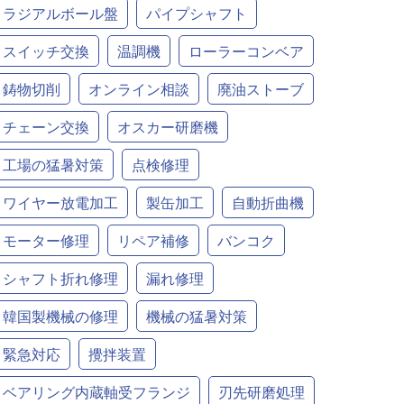
ラジアルボール盤
パイプシャフト
スイッチ交換
温調機
ローラーコンベア
鋳物切削
オンライン相談
廃油ストーブ
チェーン交換
オスカー研磨機
工場の猛暑対策
点検修理
ワイヤー放電加工
製缶加工
自動折曲機
モーター修理
リペア補修
バンコク
シャフト折れ修理
漏れ修理
韓国製機械の修理
機械の猛暑対策
緊急対応
攪拌装置
ベアリング内蔵軸受フランジ
刃先研磨処理