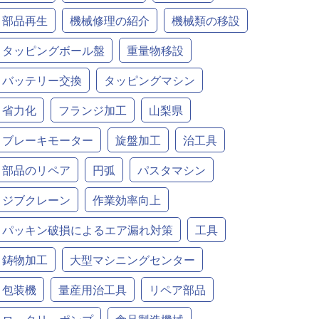
部品再生
機械修理の紹介
機械類の移設
タッピングボール盤
重量物移設
バッテリー交換
タッピングマシン
省力化
フランジ加工
山梨県
ブレーキモーター
旋盤加工
治工具
部品のリペア
円弧
パスタマシン
ジブクレーン
作業効率向上
パッキン破損によるエア漏れ対策
工具
鋳物加工
大型マシニングセンター
包装機
量産用治工具
リペア部品