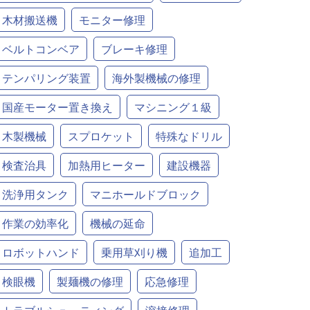
木材搬送機
モニター修理
ベルトコンベア
ブレーキ修理
テンパリング装置
海外製機械の修理
国産モーター置き換え
マシニング１級
木製機械
スプロケット
特殊なドリル
検査治具
加熱用ヒーター
建設機器
洗浄用タンク
マニホールドブロック
作業の効率化
機械の延命
ロボットハンド
乗用草刈り機
追加工
検眼機
製麺機の修理
応急修理