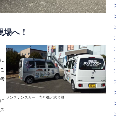
現場へ！
に
こ
考
メンテナンスカー 壱号機と弐号機
に
ス