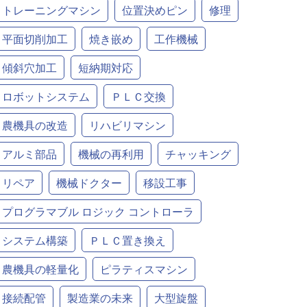
トレーニングマシン
位置決めピン
修理
平面切削加工
焼き嵌め
工作機械
傾斜穴加工
短納期対応
ロボットシステム
ＰＬＣ交換
農機具の改造
リハビリマシン
アルミ部品
機械の再利用
チャッキング
リペア
機械ドクター
移設工事
プログラマブル ロジック コントローラ
システム構築
ＰＬＣ置き換え
農機具の軽量化
ピラティスマシン
接続配管
製造業の未来
大型旋盤