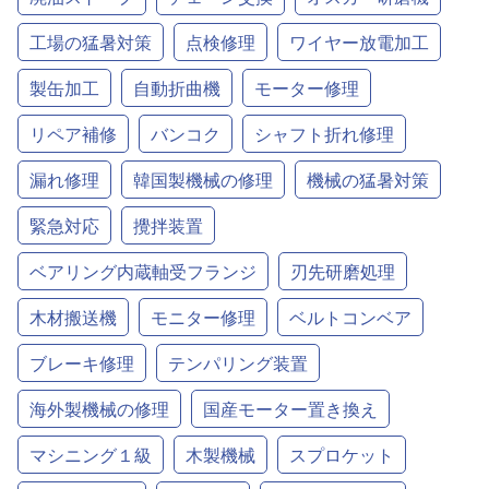
工場の猛暑対策
点検修理
ワイヤー放電加工
製缶加工
自動折曲機
モーター修理
リペア補修
バンコク
シャフト折れ修理
漏れ修理
韓国製機械の修理
機械の猛暑対策
緊急対応
攪拌装置
ベアリング内蔵軸受フランジ
刃先研磨処理
木材搬送機
モニター修理
ベルトコンベア
ブレーキ修理
テンパリング装置
海外製機械の修理
国産モーター置き換え
マシニング１級
木製機械
スプロケット