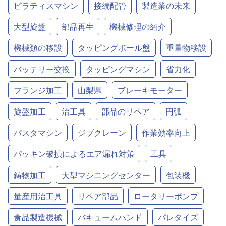
ピラティスマシン
接続配管
製造業の未来
大型旋盤
部品再生
機械修理の紹介
機械類の移設
タッピングボール盤
重量物移設
バッテリー交換
タッピングマシン
省力化
フランジ加工
山梨県
ブレーキモーター
旋盤加工
治工具
部品のリペア
円弧
パスタマシン
ジブクレーン
作業効率向上
パッキン破損によるエア漏れ対策
工具
鋳物加工
大型マシニングセンター
包装機
量産用治工具
リペア部品
ロータリーポンプ
食品製造機械
バキュームハンド
パレタイズ