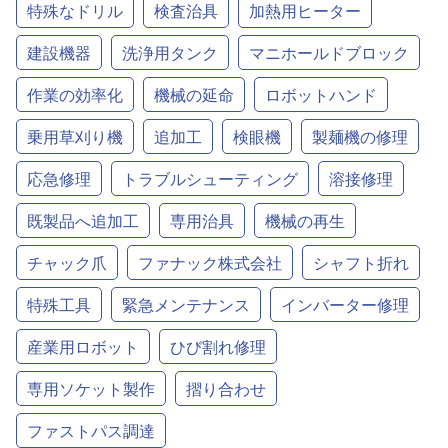
特殊なドリル
検査治具
加熱用ヒーター
建設機器
洗浄用タンク
マニホールドブロック
作業の効率化
機械の延命
ロボットハンド
乗用草刈り機
追加工
検眼機
製麺機の修理
応急修理
トラブルシューティング
溶接修理
既製品へ追加工
専用治具
機械の再生
チャック爪
ファナック株式会社
シャフト折れ
特殊工具
緊急メンテナンス
インバーター修理
産業用ロボット
ひび割れ修理
専用ソケット製作
摺り合わせ
ファストパス調達