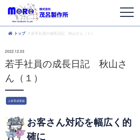
若手社員の成長日記 秋山さん（１）
トップ
2022.12.03
若手社員の成長日記 秋山さ
ん（１）
人材育成実績
お客さん対応を幅広く的
確に