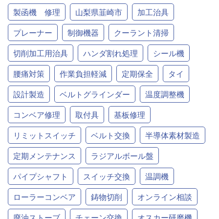
製函機 修理
山梨県韮崎市
加工治具
プレーナー
制御機器
クーラント清掃
切削加工用治具
ハンダ割れ処理
シール機
腰痛対策
作業負担軽減
定期保全
タイ
設計製造
ベルトグラインダー
温度調整機
コンベア修理
取付具
基板修理
リミットスイッチ
ベルト交換
半導体素材製造
定期メンテナンス
ラジアルボール盤
パイプシャフト
スイッチ交換
温調機
ローラーコンベア
鋳物切削
オンライン相談
廃油ストーブ
チェーン交換
オスカー研磨機