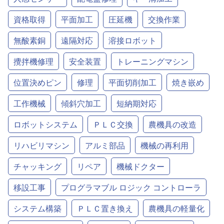
資格取得
平面加工
圧延機
交換作業
無酸素銅
遠隔対応
溶接ロボット
攪拌機修理
安全装置
トレーニングマシン
位置決めピン
修理
平面切削加工
焼き嵌め
工作機械
傾斜穴加工
短納期対応
ロボットシステム
ＰＬＣ交換
農機具の改造
リハビリマシン
アルミ部品
機械の再利用
チャッキング
リペア
機械ドクター
移設工事
プログラマブル ロジック コントローラ
システム構築
ＰＬＣ置き換え
農機具の軽量化