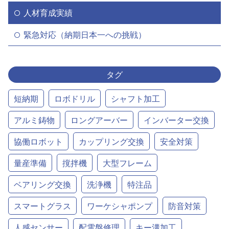
人材育成実績
緊急対応（納期日本一への挑戦）
タグ
短納期
ロボドリル
シャフト加工
アルミ鋳物
ロングアーバー
インバーター交換
協働ロボット
カップリング交換
安全対策
量産準備
撹拌機
大型フレーム
ベアリング交換
洗浄機
特注品
スマートグラス
ワーケシャポンプ
防音対策
人感センサー
配電盤修理
キー溝加工