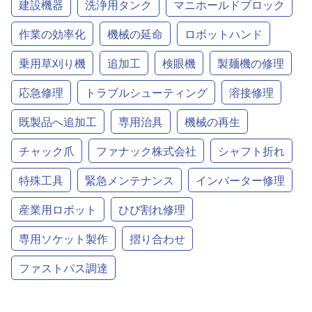
建設機器
洗浄用タンク
マニホールドブロック
作業の効率化
機械の延命
ロボットハンド
乗用草刈り機
追加工
検眼機
製麺機の修理
応急修理
トラブルシューティング
溶接修理
既製品へ追加工
専用治具
機械の再生
チャック爪
ファナック株式会社
シャフト折れ
特殊工具
緊急メンテナンス
インバーター修理
産業用ロボット
ひび割れ修理
専用ソケット製作
摺り合わせ
ファストパス調達