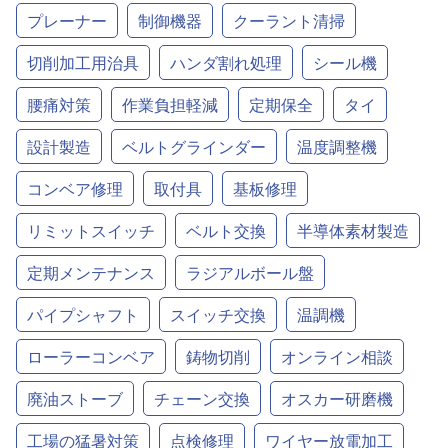
プレーナー
制御機器
クーラント清掃
切削加工用治具
ハンダ割れ処理
シール機
腰痛対策
作業負担軽減
定期保全
タイ
設計製造
ベルトグラインダー
温度調整機
コンベア修理
取付具
基板修理
リミットスイッチ
ベルト交換
半導体素材製造
定期メンテナンス
ラジアルボール盤
パイプシャフト
スイッチ交換
温調機
ローラーコンベア
鋳物切削
オンライン相談
廃油ストーブ
チェーン交換
オスカー研磨機
工場の猛暑対策
点検修理
ワイヤー放電加工