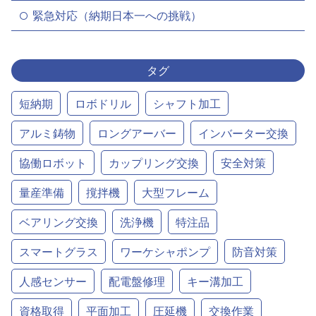
緊急対応（納期日本一への挑戦）
タグ
短納期
ロボドリル
シャフト加工
アルミ鋳物
ロングアーバー
インバーター交換
協働ロボット
カップリング交換
安全対策
量産準備
撹拌機
大型フレーム
ベアリング交換
洗浄機
特注品
スマートグラス
ワーケシャポンプ
防音対策
人感センサー
配電盤修理
キー溝加工
資格取得
平面加工
圧延機
交換作業