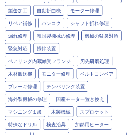
製缶加工
自動折曲機
モーター修理
リペア補修
バンコク
シャフト折れ修理
漏れ修理
韓国製機械の修理
機械の猛暑対策
緊急対応
攪拌装置
ベアリング内蔵軸受フランジ
刃先研磨処理
木材搬送機
モニター修理
ベルトコンベア
ブレーキ修理
テンパリング装置
海外製機械の修理
国産モーター置き換え
マシニング１級
木製機械
スプロケット
特殊なドリル
検査治具
加熱用ヒーター