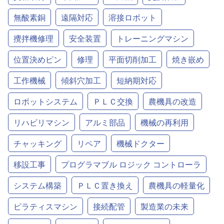
無酸素銅
遠隔対応
溶接ロボット
攪拌機修理
安全装置
トレーニングマシン
位置決めピン
修理
平面切削加工
焼き嵌め
工作機械
傾斜穴加工
短納期対応
ロボットシステム
ＰＬＣ交換
農機具の改造
リハビリマシン
アルミ部品
機械の再利用
チャッキング
リペア
機械ドクター
移設工事
プログラマブル ロジック コントローラ
システム構築
ＰＬＣ置き換え
農機具の軽量化
ピラティスマシン
接続配管
製造業の未来