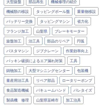
大型旋盤
部品再生
機械修理の紹介
機械類の移設
タッピングボール盤
重量物移設
バッテリー交換
タッピングマシン
省力化
フランジ加工
山梨県
ブレーキモーター
旋盤加工
治工具
部品のリペア
円弧
パスタマシン
ジブクレーン
作業効率向上
パッキン破損によるエア漏れ対策
工具
鋳物加工
大型マシニングセンター
包装機
量産用治工具
リペア部品
ロータリーポンプ
食品製造機械
バキュームハンド
パレタイズ
製函機 修理
山梨県韮崎市
加工治具