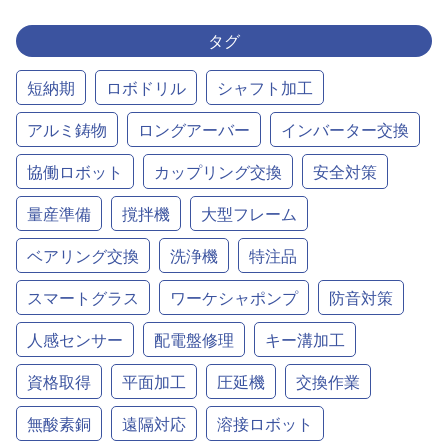
タグ
短納期
ロボドリル
シャフト加工
アルミ鋳物
ロングアーバー
インバーター交換
協働ロボット
カップリング交換
安全対策
量産準備
撹拌機
大型フレーム
ベアリング交換
洗浄機
特注品
スマートグラス
ワーケシャポンプ
防音対策
人感センサー
配電盤修理
キー溝加工
資格取得
平面加工
圧延機
交換作業
無酸素銅
遠隔対応
溶接ロボット