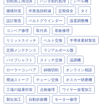
切削加工用治具
ハンダ割れ処理
シール機
腰痛対策
作業負担軽減
定期保全
タイ
設計製造
ベルトグラインダー
温度調整機
コンベア修理
取付具
基板修理
リミットスイッチ
ベルト交換
半導体素材製造
定期メンテナンス
ラジアルボール盤
パイプシャフト
スイッチ交換
温調機
ローラーコンベア
鋳物切削
オンライン相談
廃油ストーブ
チェーン交換
オスカー研磨機
工場の猛暑対策
点検修理
ワイヤー放電加工
製缶加工
自動折曲機
モーター修理