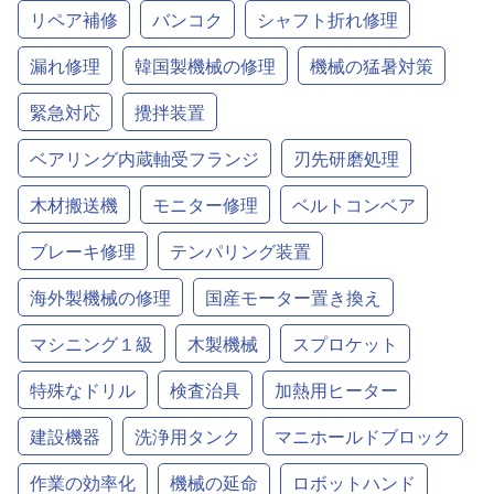
リペア補修
バンコク
シャフト折れ修理
漏れ修理
韓国製機械の修理
機械の猛暑対策
緊急対応
攪拌装置
ベアリング内蔵軸受フランジ
刃先研磨処理
木材搬送機
モニター修理
ベルトコンベア
ブレーキ修理
テンパリング装置
海外製機械の修理
国産モーター置き換え
マシニング１級
木製機械
スプロケット
特殊なドリル
検査治具
加熱用ヒーター
建設機器
洗浄用タンク
マニホールドブロック
作業の効率化
機械の延命
ロボットハンド