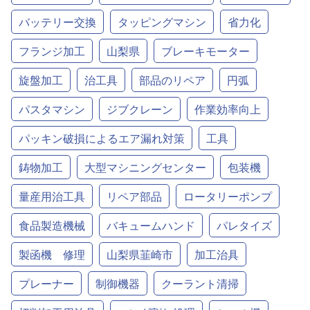
バッテリー交換
タッピングマシン
省力化
フランジ加工
山梨県
ブレーキモーター
旋盤加工
治工具
部品のリペア
円弧
パスタマシン
ジブクレーン
作業効率向上
パッキン破損によるエア漏れ対策
工具
鋳物加工
大型マシニングセンター
包装機
量産用治工具
リペア部品
ロータリーポンプ
食品製造機械
バキュームハンド
パレタイズ
製函機 修理
山梨県韮崎市
加工治具
プレーナー
制御機器
クーラント清掃