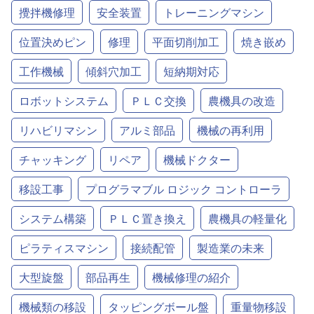
攪拌機修理
安全装置
トレーニングマシン
位置決めピン
修理
平面切削加工
焼き嵌め
工作機械
傾斜穴加工
短納期対応
ロボットシステム
ＰＬＣ交換
農機具の改造
リハビリマシン
アルミ部品
機械の再利用
チャッキング
リペア
機械ドクター
移設工事
プログラマブル ロジック コントローラ
システム構築
ＰＬＣ置き換え
農機具の軽量化
ピラティスマシン
接続配管
製造業の未来
大型旋盤
部品再生
機械修理の紹介
機械類の移設
タッピングボール盤
重量物移設