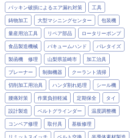
パッキン破損によるエア漏れ対策
工具
鋳物加工
大型マシニングセンター
包装機
量産用治工具
リペア部品
ロータリーポンプ
食品製造機械
バキュームハンド
パレタイズ
製函機 修理
山梨県韮崎市
加工治具
プレーナー
制御機器
クーラント清掃
切削加工用治具
ハンダ割れ処理
シール機
腰痛対策
作業負担軽減
定期保全
タイ
設計製造
ベルトグラインダー
温度調整機
コンベア修理
取付具
基板修理
リミットスイッチ
ベルト交換
半導体素材製造