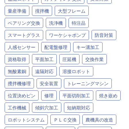
量産準備
撹拌機
大型フレーム
ベアリング交換
洗浄機
特注品
スマートグラス
ワーケシャポンプ
防音対策
人感センサー
配電盤修理
キー溝加工
資格取得
平面加工
圧延機
交換作業
無酸素銅
遠隔対応
溶接ロボット
攪拌機修理
安全装置
トレーニングマシン
位置決めピン
修理
平面切削加工
焼き嵌め
工作機械
傾斜穴加工
短納期対応
ロボットシステム
ＰＬＣ交換
農機具の改造