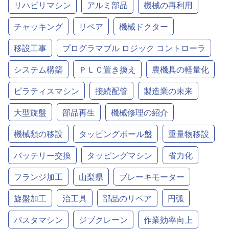
リハビリマシン
アルミ部品
機械の再利用
チャッキング
リペア
機械ドクター
移設工事
プログラマブル ロジック コントローラ
システム構築
ＰＬＣ置き換え
農機具の軽量化
ピラティスマシン
接続配管
製造業の未来
大型旋盤
部品再生
機械修理の紹介
機械類の移設
タッピングボール盤
重量物移設
バッテリー交換
タッピングマシン
省力化
フランジ加工
山梨県
ブレーキモーター
旋盤加工
治工具
部品のリペア
円弧
パスタマシン
ジブクレーン
作業効率向上