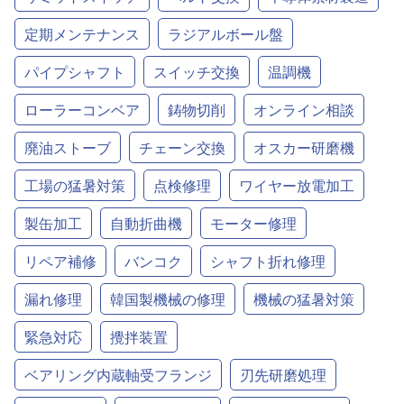
定期メンテナンス
ラジアルボール盤
パイプシャフト
スイッチ交換
温調機
ローラーコンベア
鋳物切削
オンライン相談
廃油ストーブ
チェーン交換
オスカー研磨機
工場の猛暑対策
点検修理
ワイヤー放電加工
製缶加工
自動折曲機
モーター修理
リペア補修
バンコク
シャフト折れ修理
漏れ修理
韓国製機械の修理
機械の猛暑対策
緊急対応
攪拌装置
ベアリング内蔵軸受フランジ
刃先研磨処理