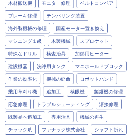
木材搬送機
モニター修理
ベルトコンベア
ブレーキ修理
テンパリング装置
海外製機械の修理
国産モーター置き換え
マシニング１級
木製機械
スプロケット
特殊なドリル
検査治具
加熱用ヒーター
建設機器
洗浄用タンク
マニホールドブロック
作業の効率化
機械の延命
ロボットハンド
乗用草刈り機
追加工
検眼機
製麺機の修理
応急修理
トラブルシューティング
溶接修理
既製品へ追加工
専用治具
機械の再生
チャック爪
ファナック株式会社
シャフト折れ