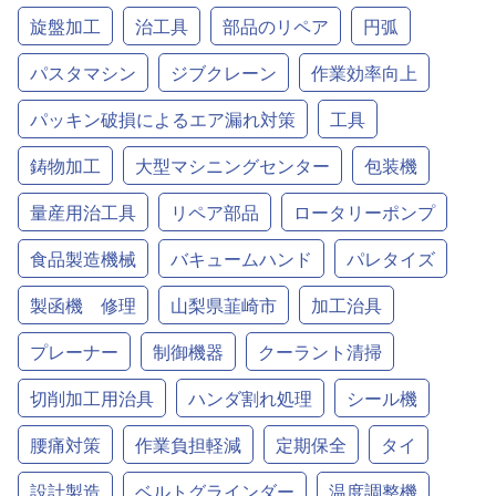
旋盤加工
治工具
部品のリペア
円弧
パスタマシン
ジブクレーン
作業効率向上
パッキン破損によるエア漏れ対策
工具
鋳物加工
大型マシニングセンター
包装機
量産用治工具
リペア部品
ロータリーポンプ
食品製造機械
バキュームハンド
パレタイズ
製函機 修理
山梨県韮崎市
加工治具
プレーナー
制御機器
クーラント清掃
切削加工用治具
ハンダ割れ処理
シール機
腰痛対策
作業負担軽減
定期保全
タイ
設計製造
ベルトグラインダー
温度調整機