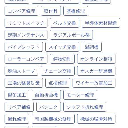
コンベア修理
取付具
基板修理
リミットスイッチ
ベルト交換
半導体素材製造
定期メンテナンス
ラジアルボール盤
パイプシャフト
スイッチ交換
温調機
ローラーコンベア
鋳物切削
オンライン相談
廃油ストーブ
チェーン交換
オスカー研磨機
工場の猛暑対策
点検修理
ワイヤー放電加工
製缶加工
自動折曲機
モーター修理
リペア補修
バンコク
シャフト折れ修理
漏れ修理
韓国製機械の修理
機械の猛暑対策