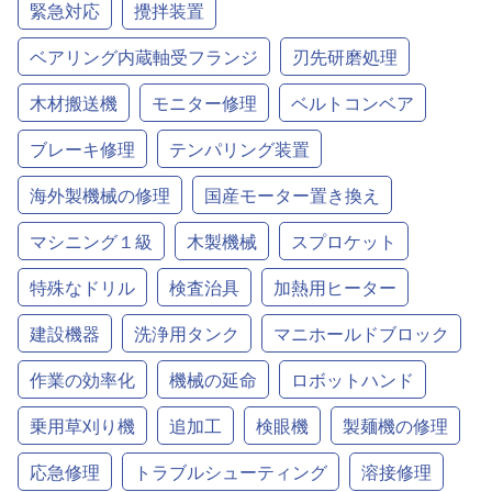
緊急対応
攪拌装置
ベアリング内蔵軸受フランジ
刃先研磨処理
木材搬送機
モニター修理
ベルトコンベア
ブレーキ修理
テンパリング装置
海外製機械の修理
国産モーター置き換え
マシニング１級
木製機械
スプロケット
特殊なドリル
検査治具
加熱用ヒーター
建設機器
洗浄用タンク
マニホールドブロック
作業の効率化
機械の延命
ロボットハンド
乗用草刈り機
追加工
検眼機
製麺機の修理
応急修理
トラブルシューティング
溶接修理