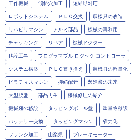
工作機械
傾斜穴加工
短納期対応
ロボットシステム
ＰＬＣ交換
農機具の改造
リハビリマシン
アルミ部品
機械の再利用
チャッキング
リペア
機械ドクター
移設工事
プログラマブル ロジック コントローラ
システム構築
ＰＬＣ置き換え
農機具の軽量化
ピラティスマシン
接続配管
製造業の未来
大型旋盤
部品再生
機械修理の紹介
機械類の移設
タッピングボール盤
重量物移設
バッテリー交換
タッピングマシン
省力化
フランジ加工
山梨県
ブレーキモーター