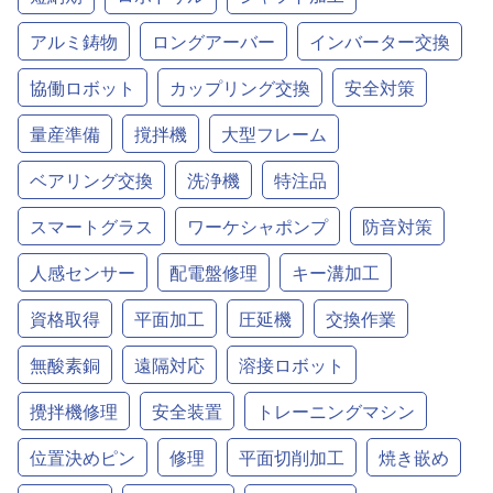
アルミ鋳物
ロングアーバー
インバーター交換
協働ロボット
カップリング交換
安全対策
量産準備
撹拌機
大型フレーム
ベアリング交換
洗浄機
特注品
スマートグラス
ワーケシャポンプ
防音対策
人感センサー
配電盤修理
キー溝加工
資格取得
平面加工
圧延機
交換作業
無酸素銅
遠隔対応
溶接ロボット
攪拌機修理
安全装置
トレーニングマシン
位置決めピン
修理
平面切削加工
焼き嵌め