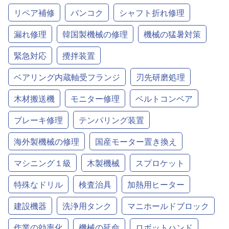
リペア補修
バンコク
シャフト折れ修理
漏れ修理
韓国製機械の修理
機械の猛暑対策
緊急対応
攪拌装置
ベアリング内蔵軸受フランジ
刃先研磨処理
木材搬送機
モニター修理
ベルトコンベア
ブレーキ修理
テンパリング装置
海外製機械の修理
国産モーター置き換え
マシニング１級
木製機械
スプロケット
特殊なドリル
検査治具
加熱用ヒーター
建設機器
洗浄用タンク
マニホールドブロック
作業の効率化
機械の延命
ロボットハンド