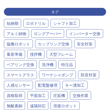
タグ
短納期
ロボドリル
シャフト加工
アルミ鋳物
ロングアーバー
インバーター交換
協働ロボット
カップリング交換
安全対策
量産準備
撹拌機
大型フレーム
ベアリング交換
洗浄機
特注品
スマートグラス
ワーケシャポンプ
防音対策
人感センサー
配電盤修理
キー溝加工
資格取得
平面加工
圧延機
交換作業
無酸素銅
遠隔対応
溶接ロボット