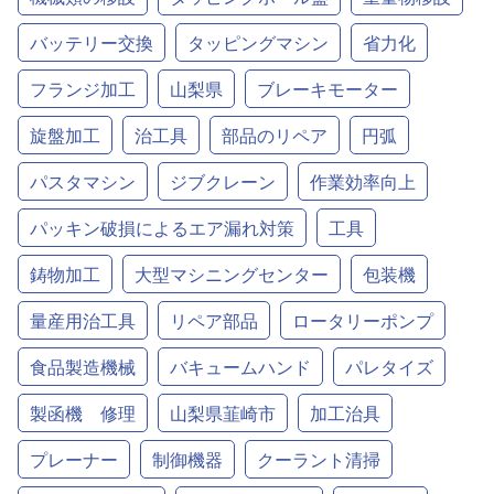
バッテリー交換
タッピングマシン
省力化
フランジ加工
山梨県
ブレーキモーター
旋盤加工
治工具
部品のリペア
円弧
パスタマシン
ジブクレーン
作業効率向上
パッキン破損によるエア漏れ対策
工具
鋳物加工
大型マシニングセンター
包装機
量産用治工具
リペア部品
ロータリーポンプ
食品製造機械
バキュームハンド
パレタイズ
製函機 修理
山梨県韮崎市
加工治具
プレーナー
制御機器
クーラント清掃