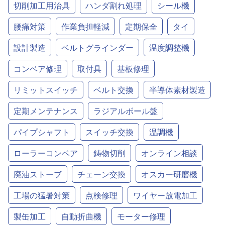
切削加工用治具
ハンダ割れ処理
シール機
腰痛対策
作業負担軽減
定期保全
タイ
設計製造
ベルトグラインダー
温度調整機
コンベア修理
取付具
基板修理
リミットスイッチ
ベルト交換
半導体素材製造
定期メンテナンス
ラジアルボール盤
パイプシャフト
スイッチ交換
温調機
ローラーコンベア
鋳物切削
オンライン相談
廃油ストーブ
チェーン交換
オスカー研磨機
工場の猛暑対策
点検修理
ワイヤー放電加工
製缶加工
自動折曲機
モーター修理