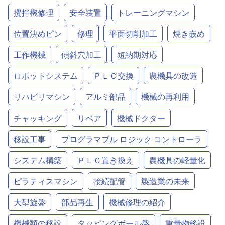
攪拌機修理
安全装置
トレーニングマシン
位置決めピン
修理
平面切削加工
焼き嵌め
工作機械
傾斜穴加工
短納期対応
ロボットシステム
ＰＬＣ交換
農機具の改造
リハビリマシン
アルミ部品
機械の再利用
チャッキング
リペア
機械ドクター
移設工事
プログラマブル ロジック コントローラ
システム構築
ＰＬＣ置き換え
農機具の軽量化
ピラティスマシン
接続配管
製造業の未来
大型旋盤
部品再生
機械修理の紹介
機械類の移設
タッピングボール盤
重量物移設